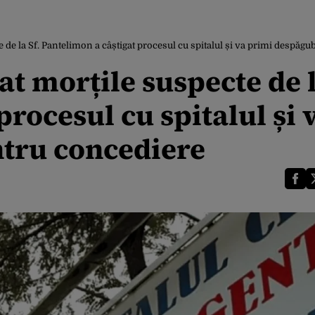
de la Sf. Pantelimon a câștigat procesul cu spitalul și va primi despăgu
t morțile suspecte de l
rocesul cu spitalul și 
tru concediere