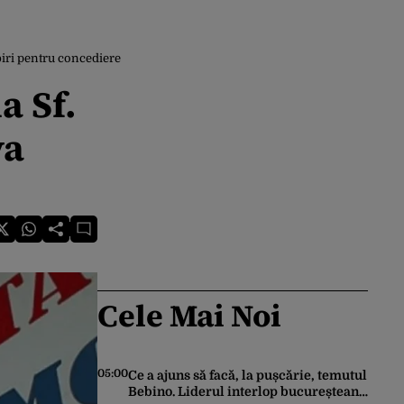
biri pentru concediere
a Sf.
va
Cele Mai Noi
05:00
Ce a ajuns să facă, la pușcărie, temutul
Bebino. Liderul interlop bucureștean,