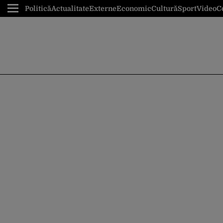
Politică
Actualitate
Externe
Economic
Cultură
Sport
Video
C