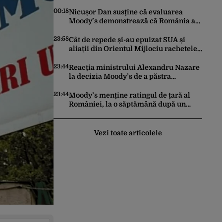
trimis la reeducare
00:18
Nicușor Dan susține că evaluarea
Moody’s demonstrează că România a
făcut pașii necesari pentru a menține
încrederea investitorilor: „Totuși,
23:58
Cât de repede și-au epuizat SUA și
perspectiva rămâne rezervată”
aliații din Orientul Mijlociu rachetele
în conflictul cu Iranul
23:44
Reacția ministrului Alexandru Nazare
la decizia Moody’s de a păstra
România recomandată investitorilor:
„Este un răgaz, dar în niciun caz un
23:44
Moody’s menține ratingul de țară al
motiv de relaxare”
României, la o săptămână după un
raport similar al agenției Fitch. Lipsa
unui guvern cu puteri depline,
principala vulnerabilitate din raport
Vezi toate articolele