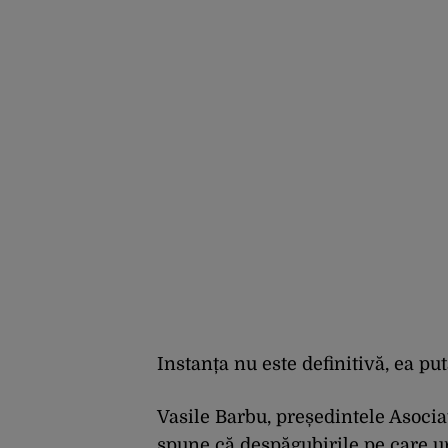
Instanța nu este definitivă, ea pu
Vasile Barbu, președintele Asociaț
spune că despăgubirile pe care ur