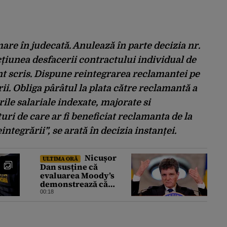
re în judecată. Anulează în parte decizia nr.
țiunea desfacerii contractului individual de
 scris. Dispune reintegrarea reclamantei pe
ii. Obliga pârâtul la plata către reclamantă a
ile salariale indexate, majorate si
turi de care ar fi beneficiat reclamanta de la
integrării”, se arată în decizia instanței.
Nicușor
ULTIMA ORĂ
Dan susține că
evaluarea Moody’s
demonstrează că
România a făcut pașii
00:18
necesari pentru a
menține încrederea
investitorilor: „Totuși,