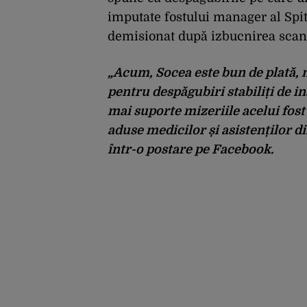
imputate fostului manager al Spit
demisionat după izbucnirea scand
„Acum, Socea este bun de plată, nu
pentru despăgubiri stabiliți de i
mai suporte mizeriile acelui fos
aduse medicilor și asistenților din
într-o postare pe Facebook.