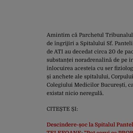
Amintim că Parchetul Tribunalului
de îngrijiri a Spitalului Sf. Pante
de ATI au decedat circa 20 de pac
substanței noradrenalină de pe in
înlocuirea acesteia cu ser fiziolo
și anchete ale spitalului, Corpului
Colegiului Medicilor București, ca
existat nicio neregulă.
CITEȘTE ȘI:
Descindere-șoc la Spitalul Pantel