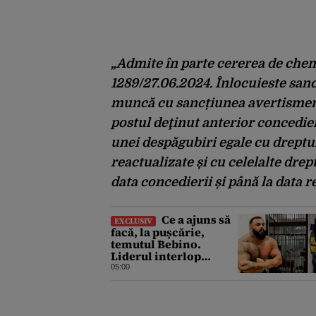
„Admite în parte cererea de chema
1289/27.06.2024. Înlocuieste sanc
muncă cu sancțiunea avertisment
postul deţinut anterior concedier
unei despăgubiri egale cu dreptur
reactualizate și cu celelalte drep
data concedierii și până la data re
Ce a ajuns să
EXCLUSIV
facă, la pușcărie,
temutul Bebino.
Liderul interlop
bucureștean, trimis la
05:00
reeducare