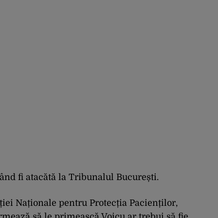
perspectiva rămâne
rezervată”
tând fi atacătă la Tribunalul București.
iei Naționale pentru Protecția Pacienților,
mează să le primească Voicu ar trebui să fie