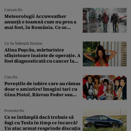
Cancan.ro
Meteorologii Accuweather
anunță o toamnă cum nu prea a
mai fost, în România. Ce se
întâmplă în septembrie,
octombrie și noiembrie 2026, în
București. Pe ce dată ninge
Ce Se Întâmplă Doctore
Alina Pușcău, mărturisire
sfâșietoare înainte de operație. A
fost diagnosticată cu cancer la
sân în metastază: „Este singurul
tratament care o să mă ajute să
îmi salvez viața”
Ciao.ro
Poveştile de iubire care au rămas
doar o amintire! Imagini tari cu
Gina Pistol, Răzvan Fodor sau
Andra Măruţă şi foştii parteneri
Promotor.ro
Ce se întâmplă dacă trebuie să
fugi cu Tesla în timp ce încarcă?
Un atac armat reaprinde discuția