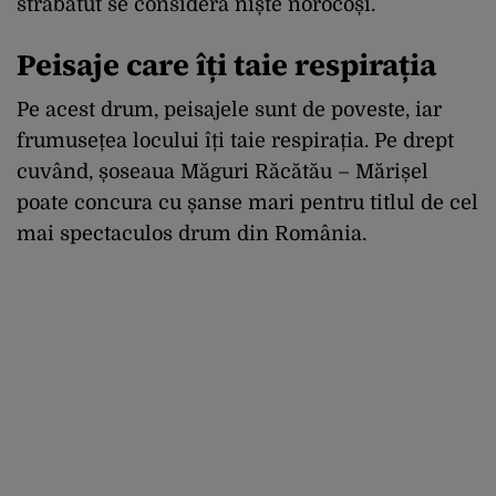
străbătut se consideră niște norocoși.
Peisaje care îți taie respirația
Pe acest drum, peisajele sunt de poveste, iar
frumusețea locului îți taie respirația. Pe drept
cuvând, șoseaua Măguri Răcătău – Mărișel
poate concura cu șanse mari pentru titlul de cel
mai spectaculos drum din România.