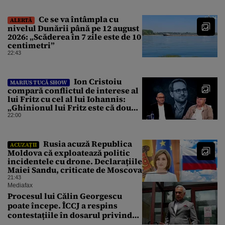
Ce se va întâmpla cu
ALERTĂ
nivelul Dunării până pe 12 august
2026: „Scăderea în 7 zile este de 10
centimetri”
22:43
Ion Cristoiu
MARIUS TUCĂ SHOW
compară conflictul de interese al
lui Fritz cu cel al lui Iohannis:
„Ghinionul lui Fritz este că două
instanțe l-au declarat
22:00
incompatibil”
Rusia acuză Republica
ACUZAȚII
Moldova că exploatează politic
incidentele cu drone. Declarațiile
Maiei Sandu, criticate de Moscova
21:43
Mediafax
Procesul lui Călin Georgescu
poate începe. ÎCCJ a respins
contestațiile în dosarul privind
lovitura de stat