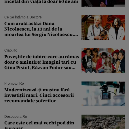
încetat din viață la doar 60 de ani
Ce Se Întâmplă Doctore
Cum arată astăzi Dana
Nicolaescu, la 13 ani de la
moartea lui Sergiu Nicolaescu.
Transformarea care i-a surprins
pe toți
Ciao.ro
Poveştile de iubire care au rămas
doar o amintire! Imagini tari cu
Gina Pistol, Răzvan Fodor sau
Andra Măruţă şi foştii parteneri
Promotor.ro
Modernizează-ți mașina fără
investiții mari. Cinci accesorii
recomandate șoferilor
Descopera.ro
Care este cel mai vechi pod din
Europa?