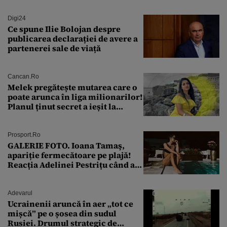
Digi24
Ce spune Ilie Bolojan despre
publicarea declarației de avere a
partenerei sale de viață
Cancan.ro
Melek pregătește mutarea care o
poate arunca în liga milionarilor!
Planul ținut secret a ieșit la
lumină
Prosport.ro
GALERIE FOTO. Ioana Tamaş,
apariție fermecătoare pe plajă!
Reacția Adelinei Pestrițu când a
văzut-o
Adevarul
Ucrainenii aruncă în aer „tot ce
mișcă” pe o șosea din sudul
Rusiei. Drumul strategic de