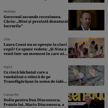
aprovizionare către Crimeea este
controlat complet
Mediafax
Guvernul ascunde recesiunea.
Câciu: „Mint și prezintă denaturat
lucrurile”
Click
Laura Cosoi nu se oprește la cinci
copii? Ce spune vedeta: „Și Nina a
venit într-un moment în care nici
măcar nu mai discutam”
Digi24
Ce riscă bărbatul care a
vandalizat o stâncă de pe
Transfăgărășan în semn de iubire
față de „Anna”
Cancan.ro
Doliu pentru Dan Diaconescu.
Fratele lui, Mario Diaconescu, a