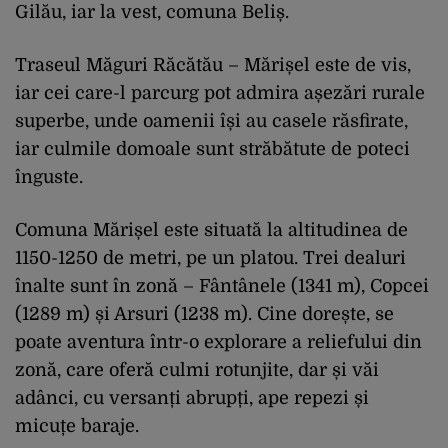
Gilău, iar la vest, comuna Beliș.
Traseul Măguri Răcătău – Mărișel este de vis,
iar cei care-l parcurg pot admira așezări rurale
superbe, unde oamenii își au casele răsfirate,
iar culmile domoale sunt străbătute de poteci
înguste.
Comuna Mărișel este situată la altitudinea de
1150-1250 de metri, pe un platou. Trei dealuri
înalte sunt în zonă – Fântânele (1341 m), Copcei
(1289 m) și Arsuri (1238 m). Cine dorește, se
poate aventura într-o explorare a reliefului din
zonă, care oferă culmi rotunjite, dar și văi
adânci, cu versanți abrupți, ape repezi și
micuțe baraje.