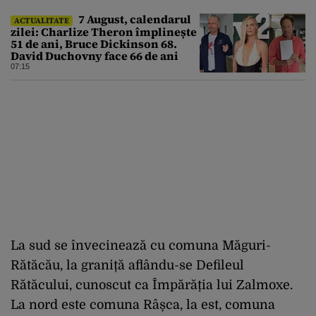
7 August, calendarul
ACTUALITATE
zilei: Charlize Theron împlinește
51 de ani, Bruce Dickinson 68.
David Duchovny face 66 de ani
07:15
La sud se învecinează cu comuna Măguri-
Rătăcău, la graniță aflându-se Defileul
Rătăcului, cunoscut ca Împărăția lui Zalmoxe.
La nord este comuna Râșca, la est, comuna