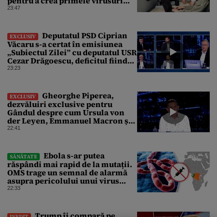
pentru a crea primele virusuri
sintetice la tratarea de E.coli
23:47
Deputatul PSD Ciprian
EXCLUSIV
Văcaru s-a certat în emisiunea
„Subiectul Zilei” cu deputatul USR
Cezar Drăgoescu, deficitul fiind
motivul scandalului
23:23
Gheorghe Piperea,
EXCLUSIV
dezvăluiri exclusive pentru
Gândul despre cum Ursula von
der Leyen, Emmanuel Macron și
Zelenski plănuiesc pe Signal să îl
22:41
pună „la respect” pe Trump
Ebola s-ar putea
SĂNĂTATE
răspândi mai rapid de la mutații.
OMS trage un semnal de alarmă
asupra pericolului unui virus
pentru care nu există vaccin
22:33
Trump îi compară pe
INEDIT