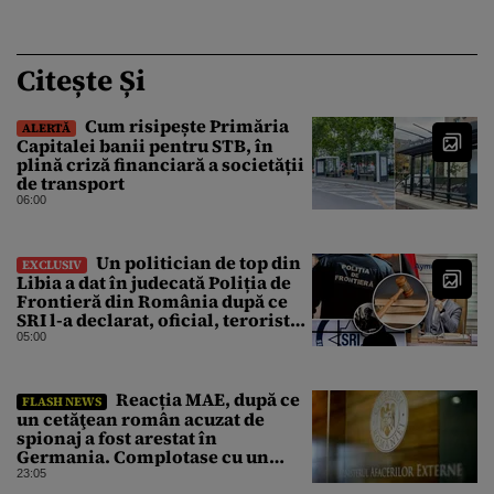
Citește Și
Cum risipește Primăria
ALERTĂ
Capitalei banii pentru STB, în
plină criză financiară a societății
de transport
06:00
Un politician de top din
EXCLUSIV
Libia a dat în judecată Poliția de
Frontieră din România după ce
SRI l-a declarat, oficial, terorist
ISIS
05:00
Reacția MAE, după ce
FLASH NEWS
un cetăţean român acuzat de
spionaj a fost arestat în
Germania. Complotase cu un
ucrainean ca să asasineze un
23:05
producător de drone