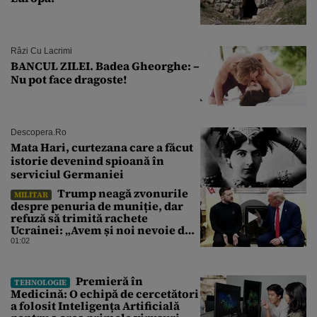
Râzi Cu Lacrimi
BANCUL ZILEI. Badea Gheorghe: –
Nu pot face dragoste!
Descopera.ro
Mata Hari, curtezana care a făcut
istorie devenind spioană în
serviciul Germaniei
Trump neagă zvonurile
MILITAR
despre penuria de muniție, dar
refuză să trimită rachete
Ucrainei: „Avem și noi nevoie de
rachete”
01:02
Premieră în
TEHNOLOGIE
Medicină: O echipă de cercetători
a folosit Inteligența Artificială