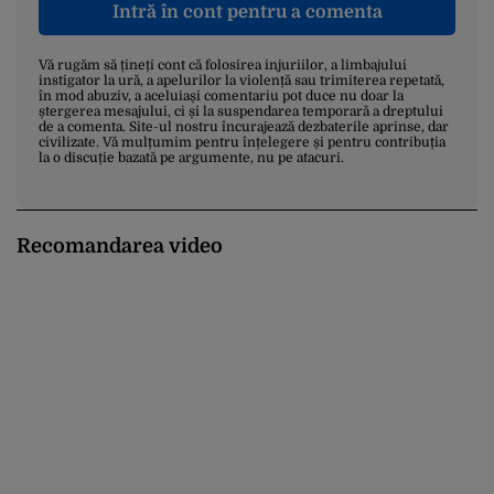
Intră în cont pentru a comenta
Vă rugăm să țineți cont că folosirea injuriilor, a limbajului
instigator la ură, a apelurilor la violență sau trimiterea repetată,
în mod abuziv, a aceluiași comentariu pot duce nu doar la
ștergerea mesajului, ci și la suspendarea temporară a dreptului
de a comenta. Site-ul nostru încurajează dezbaterile aprinse, dar
civilizate. Vă mulțumim pentru înțelegere și pentru contribuția
la o discuție bazată pe argumente, nu pe atacuri.
Recomandarea video