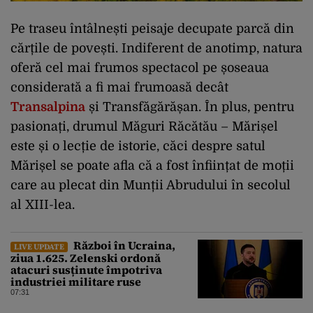
Pe traseu întâlnești peisaje decupate parcă din
cărțile de povești. Indiferent de anotimp, natura
oferă cel mai frumos spectacol pe șoseaua
considerată a fi mai frumoasă decât
Transalpina
și Transfăgărășan. În plus, pentru
pasionați, drumul Măguri Răcătău – Mărișel
este și o lecție de istorie, căci despre satul
Mărișel se poate afla că a fost înființat de moții
care au plecat din Munții Abrudului în secolul
al XIII-lea.
Război în Ucraina,
LIVE UPDATE
ziua 1.625. Zelenski ordonă
atacuri susținute împotriva
industriei militare ruse
07:31