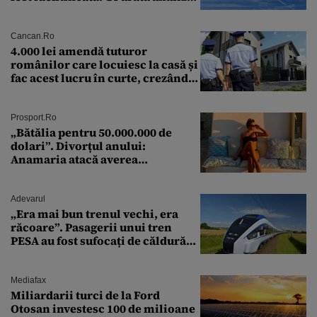
preliminară a epavei
Cancan.ro
4.000 lei amendă tuturor
românilor care locuiesc la casă și
fac acest lucru în curte, crezând
că nu îi vede nimeni
Prosport.ro
„Bătălia pentru 50.000.000 de
dolari”. Divorțul anului:
Anamaria atacă averea
milionarului
Adevarul
„Era mai bun trenul vechi, era
răcoare”. Pasagerii unui tren
PESA au fost sufocați de căldură
pe ruta București-Constanța
Mediafax
Miliardarii turci de la Ford
Otosan investesc 100 de milioane