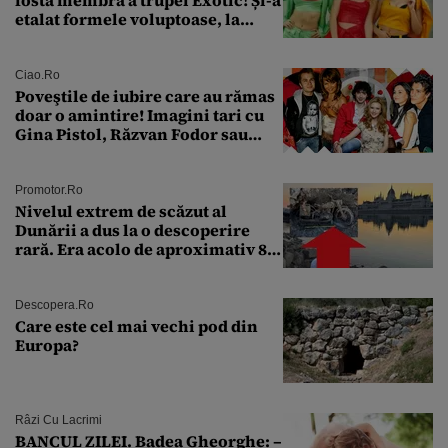
fosta membră a trupei Exotic! Și-a
etalat formele voluptoase, la
aproape 50 de ani
Ciao.ro
Poveştile de iubire care au rămas
doar o amintire! Imagini tari cu
Gina Pistol, Răzvan Fodor sau
Andra Măruţă şi foştii parteneri
Promotor.ro
Nivelul extrem de scăzut al
Dunării a dus la o descoperire
rară. Era acolo de aproximativ 80
de ani
Descopera.ro
Care este cel mai vechi pod din
Europa?
Râzi Cu Lacrimi
BANCUL ZILEI. Badea Gheorghe: –