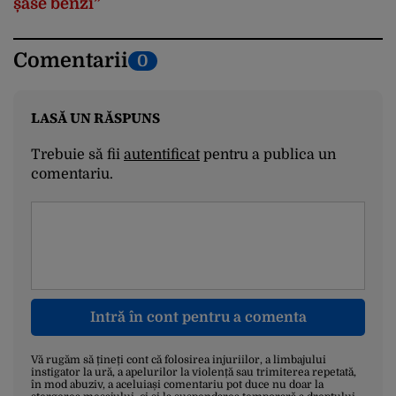
șase benzi”
Comentarii
0
LASĂ UN RĂSPUNS
Trebuie să fii
autentificat
pentru a publica un
comentariu.
Intră în cont pentru a comenta
Vă rugăm să țineți cont că folosirea injuriilor, a limbajului
instigator la ură, a apelurilor la violență sau trimiterea repetată,
în mod abuziv, a aceluiași comentariu pot duce nu doar la