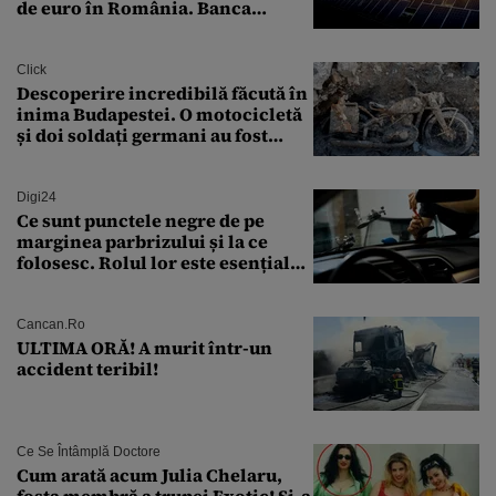
de euro în România. Banca
Transilvania le acordă o
finanțare uriașă
Click
Descoperire incredibilă făcută în
inima Budapestei. O motocicletă
și doi soldați germani au fost
găsiți în Dunăre
Digi24
Ce sunt punctele negre de pe
marginea parbrizului și la ce
folosesc. Rolul lor este esențial
pentru siguranța mașinii
Cancan.ro
ULTIMA ORĂ! A murit într-un
accident teribil!
Ce Se Întâmplă Doctore
Cum arată acum Julia Chelaru,