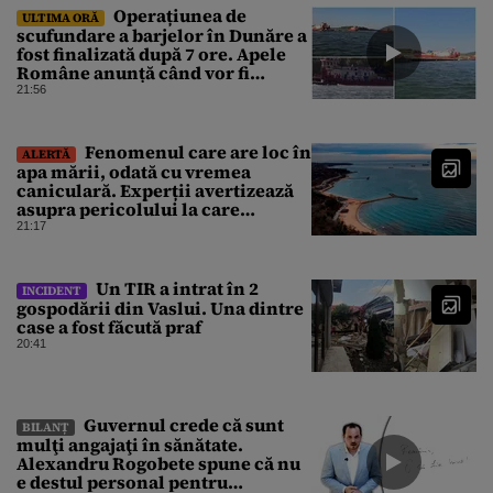
Operațiunea de
ULTIMA ORĂ
scufundare a barjelor în Dunăre a
fost finalizată după 7 ore. Apele
Române anunță când vor fi
simțite efectele
21:56
Fenomenul care are loc în
ALERTĂ
apa mării, odată cu vremea
caniculară. Experții avertizează
asupra pericolului la care
oamenii pot fi expuși
21:17
Un TIR a intrat în 2
INCIDENT
gospodării din Vaslui. Una dintre
case a fost făcută praf
20:41
Guvernul crede că sunt
BILANȚ
mulţi angajaţi în sănătate.
Alexandru Rogobete spune că nu
e destul personal pentru