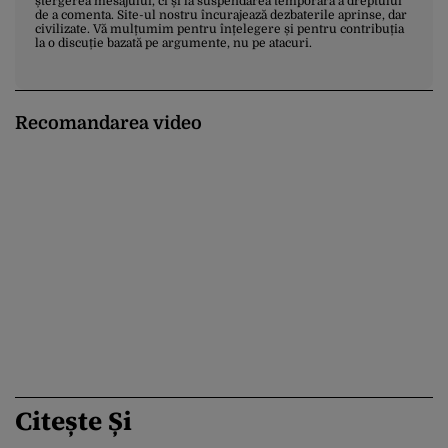
ștergerea mesajului, ci și la suspendarea temporară a dreptului
de a comenta. Site-ul nostru încurajează dezbaterile aprinse, dar
civilizate. Vă mulțumim pentru înțelegere și pentru contribuția
la o discuție bazată pe argumente, nu pe atacuri.
Recomandarea video
Citește Și