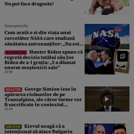
Nu pot face dragoste!
Descopera.ro
Cum arată o zi din viața unui
cercetător NASA care studiază
sănătatea astronauților: „Nu este
o știință complicată”
Hunter Biden spune că
SCANDALOS
regretă decizia tatălui său Joe
Biden de a-l grația: „I-a dăunat
enorm moștenirii sale”
22:58
George Simion iese în
REACȚIE
apărarea ciobanilor de pe
Transalpina, ale căror turme vor
fi sacrificate în contextul
focarului de variolă ovină
22:44
Kievul neagă că a
MILITAR
intenționat să atace Bulgaria