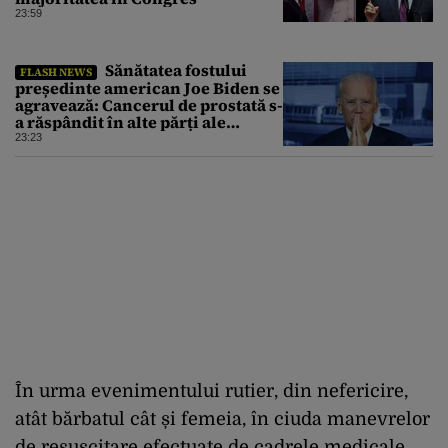
23:59
Sănătatea fostului
FLASH NEWS
președinte american Joe Biden se
agravează: Cancerul de prostată s-
a răspândit în alte părți ale
corpului
23:23
În urma evenimentului rutier, din nefericire,
atât bărbatul cât și femeia, în ciuda manevrelor
de resuscitare efectuate de cadrele medicale,