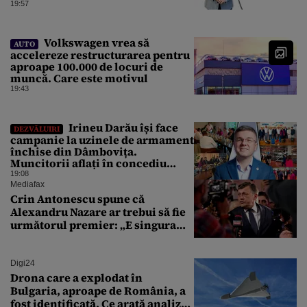
combaterea infecţiilor
19:57
nosocomiale
Volkswagen vrea să
AUTO
accelereze restructurarea pentru
aproape 100.000 de locuri de
muncă. Care este motivul
19:43
Irineu Darău își face
DEZVĂLUIRI
campanie la uzinele de armament
închise din Dâmbovița.
Muncitorii aflați în concediu
forțat din cauza lipsei comenzilor
19:08
au fost chemați de acasă pentru a
Mediafax
da mâna cu Ministrul Economiei
Crin Antonescu spune că
Alexandru Nazare ar trebui să fie
următorul premier: „E singura
soluție”
Digi24
Drona care a explodat în
Bulgaria, aproape de România, a
fost identificată. Ce arată analiza