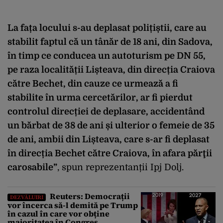
La fața locului s-au deplasat polițiștii, care au
stabilit faptul că un tânăr de 18 ani, din Sadova,
în timp ce conducea un autoturism pe DN 55,
pe raza localității Lișteava, din direcția Craiova
către Bechet, din cauze ce urmează a fi
stabilite în urma cercetărilor, ar fi pierdut
controlul direcției de deplasare, accidentând
un bărbat de 38 de ani și ulterior o femeie de 35
de ani, ambii din Lișteava, care s-ar fi deplasat
în direcția Bechet către Craiova, în afara părţii
carosabile”
, spun reprezentanții Ipj Dolj.
Reuters: Democrații
DEZVĂLUIRI
vor încerca să-l demită pe Trump
în cazul în care vor obține
majoritatea în Congres