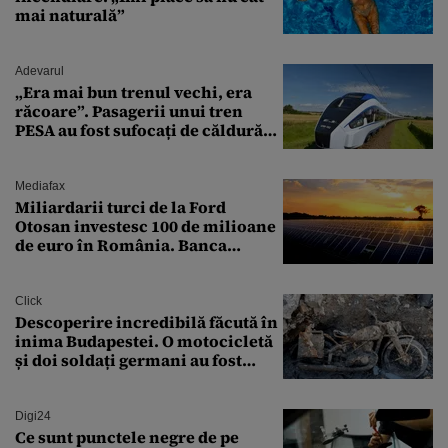
mai naturală”
Adevarul
„Era mai bun trenul vechi, era
răcoare”. Pasagerii unui tren
PESA au fost sufocați de căldură
pe ruta București-Constanța
Mediafax
Miliardarii turci de la Ford
Otosan investesc 100 de milioane
de euro în România. Banca
Transilvania le acordă o
finanțare uriașă
Click
Descoperire incredibilă făcută în
inima Budapestei. O motocicletă
și doi soldați germani au fost
găsiți în Dunăre
Digi24
Ce sunt punctele negre de pe