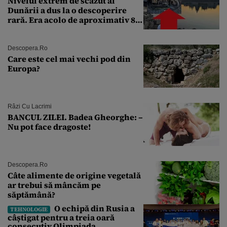
Nivelul extrem de scăzut al
Dunării a dus la o descoperire
rară. Era acolo de aproximativ 80
de ani
Descopera.ro
Care este cel mai vechi pod din
Europa?
Râzi Cu Lacrimi
BANCUL ZILEI. Badea Gheorghe: –
Nu pot face dragoste!
Descopera.ro
Câte alimente de origine vegetală
ar trebui să mâncăm pe
săptămână?
O echipă din Rusia a
TEHNOLOGIE
câștigat pentru a treia oară
consecutiv Olimpiada