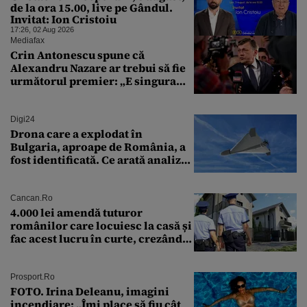
de la ora 15.00, live pe Gândul.
Invitat: Ion Cristoiu
17:26, 02 Aug 2026
Mediafax
Crin Antonescu spune că
Alexandru Nazare ar trebui să fie
următorul premier: „E singura
soluție”
Digi24
Drona care a explodat în
Bulgaria, aproape de România, a
fost identificată. Ce arată analiza
preliminară a epavei
Cancan.ro
4.000 lei amendă tuturor
românilor care locuiesc la casă și
fac acest lucru în curte, crezând
că nu îi vede nimeni
Prosport.ro
FOTO. Irina Deleanu, imagini
incendiare: „Îmi place să fiu cât