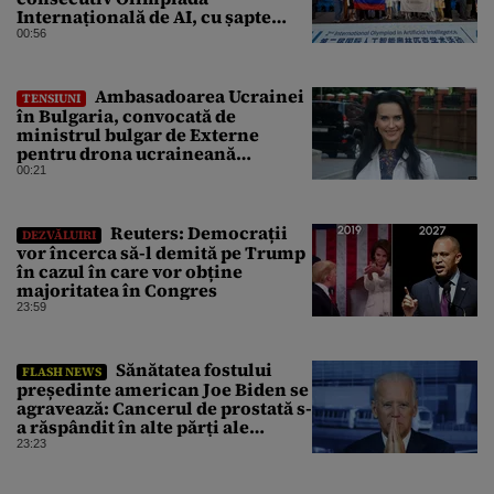
Internațională de AI, cu șapte
medalii din aur și una de bronz
00:56
Ambasadoarea Ucrainei
TENSIUNI
în Bulgaria, convocată de
ministrul bulgar de Externe
pentru drona ucraineană
prăbușită în apropierea
00:21
infrastructurii critice
Reuters: Democrații
DEZVĂLUIRI
vor încerca să-l demită pe Trump
în cazul în care vor obține
majoritatea în Congres
23:59
Sănătatea fostului
FLASH NEWS
președinte american Joe Biden se
agravează: Cancerul de prostată s-
a răspândit în alte părți ale
corpului
23:23