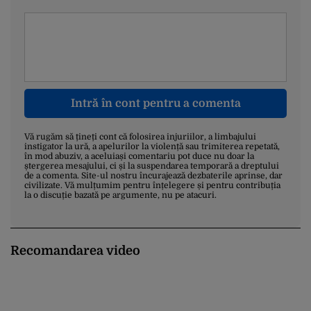
Intră în cont pentru a comenta
Vă rugăm să țineți cont că folosirea injuriilor, a limbajului
instigator la ură, a apelurilor la violență sau trimiterea repetată,
în mod abuziv, a aceluiași comentariu pot duce nu doar la
ștergerea mesajului, ci și la suspendarea temporară a dreptului
de a comenta. Site-ul nostru încurajează dezbaterile aprinse, dar
civilizate. Vă mulțumim pentru înțelegere și pentru contribuția
la o discuție bazată pe argumente, nu pe atacuri.
Recomandarea video