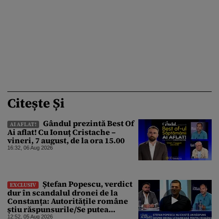
Citește Și
Gândul prezintă Best Of
AI AFLAT!
Ai aflat! Cu Ionuț Cristache –
vineri, 7 august, de la ora 15.00
16:32, 06 Aug 2026
Ștefan Popescu, verdict
EXCLUSIV
dur în scandalul dronei de la
Constanța: Autoritățile române
știu răspunsurile/Se putea
protesta, dar probabil că nu s-a
12:52, 05 Aug 2026