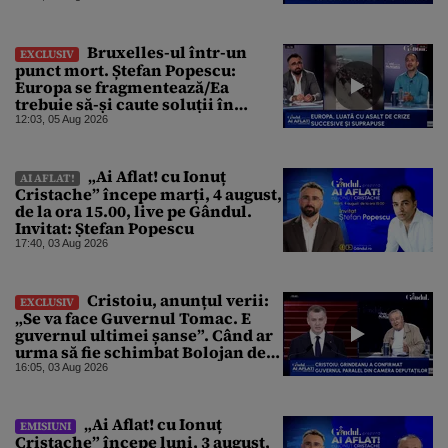
dorit
Bruxelles-ul într-un
EXCLUSIV
punct mort. Ștefan Popescu:
Europa se fragmentează/Ea
trebuie să-și caute soluții în
interior, dar este incapabilă
12:03, 05 Aug 2026
„Ai Aflat! cu Ionuț
AI AFLAT!
Cristache” începe marți, 4 august,
de la ora 15.00, live pe Gândul.
Invitat: Ștefan Popescu
17:40, 03 Aug 2026
Cristoiu, anunțul verii:
EXCLUSIV
„Se va face Guvernul Tomac. E
guvernul ultimei șanse”. Când ar
urma să fie schimbat Bolojan de
la Palatul Victoria
16:05, 03 Aug 2026
„Ai Aflat! cu Ionuț
EMISIUNI
Cristache” începe luni, 3 august,