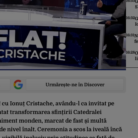
e
16:33
G
S
16:32
G
I
o
16:31
N
f
f
d
16:28
O
l
Urmărește-ne în Discover
t! cu Ionuț Cristache, avându-l ca invitat pe
tat transformarea sfințirii Catedralei
iment monden, marcat de fast și multă
de nivel înalt. Ceremonia a scos la iveală încă
vizibilă inclusiv prin atitudinea sa față de