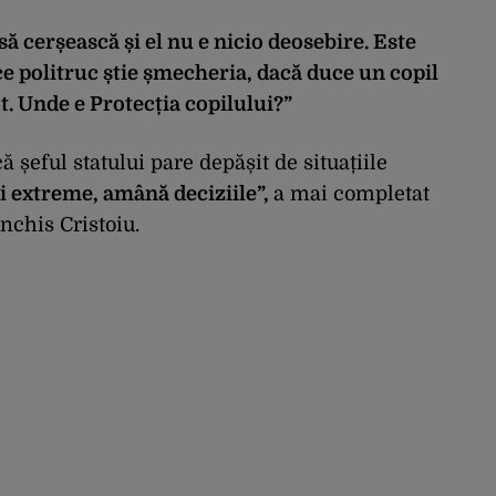
 să cerșească și el nu e nicio deosebire. Este
ce politruc știe șmecheria, dacă duce un copil
tot. Unde e Protecția copilului?”
ă șeful statului pare depășit de situațiile
ii extreme, amână deciziile”,
a mai completat
onchis Cristoiu.