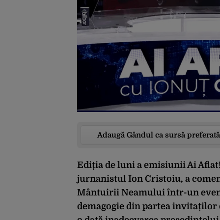
Adaugă Gândul ca sursă preferată
Ediția de luni a emisiunii Ai Afla
jurnanistul Ion Cristoiu, a comen
Mântuirii Neamului într-un even
demagogie din partea invitaților 
o dată inadecvarea președintelui, 