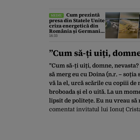
Cum prezintă
MEDIU
presa din Statele Unite
criza energetică din
România și Germania.
Lipsa apei afectează
16:33
grav economiile
Europei
”Cum să-ți uiți, domne
”Cum să-ți uiți, domne, nevasta?
să merg eu cu Doina (n.r. – soția 
vă la el, urcă scările cu copiii 
broboada și el o uită. La un mome
lipsit de politețe. Eu nu vreau s
comentat invitatul lui Ionuț Crist