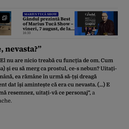
MARIUS TUCĂ SHOW
Gândul prezintă Best
of Marius Tucă Show –
vineri, 7 august, de la
ora 19:00
16:33
, nevasta?
”
 El nu are nicio treabă cu funcția de om. Cum
sa) și eu să merg ca prostul, ce-s nebun? Uitați-
de mână, ea rămâne în urmă să-țși dreagă
nt dat își amintește că era cu nevasta. (…) E
ă mă resemnez, uitați-vă ce personaj”,
a
ache.