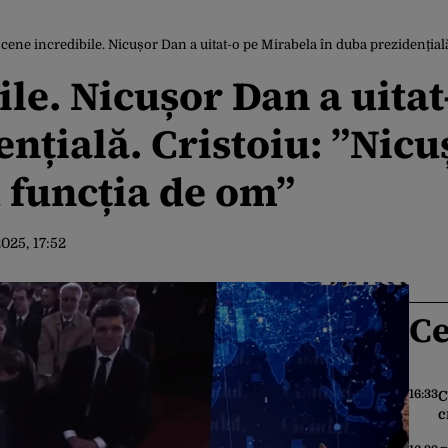
cene incredibile. Nicușor Dan a uitat-o pe Mirabela în duba prezidențială. Cristoiu:
ile. Nicușor Dan a uita
ențială. Cristoiu: ”Nic
u funcția de om”
2025, 17:52
Ce
16:33
C
c
G