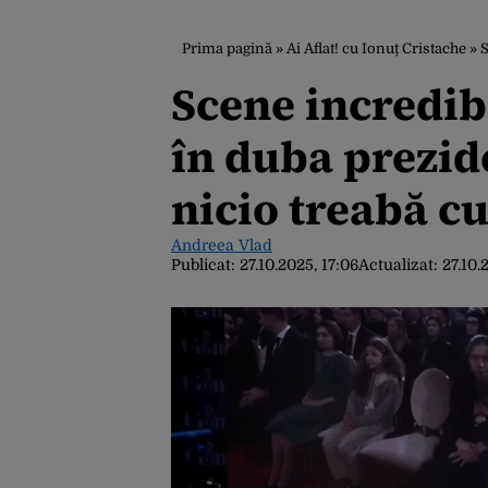
Prima pagină
»
Ai Aflat! cu Ionuț Cristache
»
S
Scene incredib
în duba prezid
nicio treabă c
Andreea Vlad
Publicat:
27.10.2025, 17:06
Actualizat:
27.10.