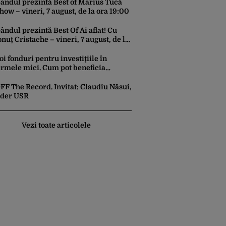
conomiile Europei
ândul prezintă Best of Marius Tucă
how – vineri, 7 august, de la ora 19:00
ândul prezintă Best Of Ai aflat! Cu
onuț Cristache – vineri, 7 august, de la
ra 15.00
oi fonduri pentru investițiile în
ermele mici. Cum pot beneficia
ermierii de finanțări nerambursabile
e până la 50.000 de euro
FF The Record. Invitat: Claudiu Năsui,
ider USR
Vezi toate articolele