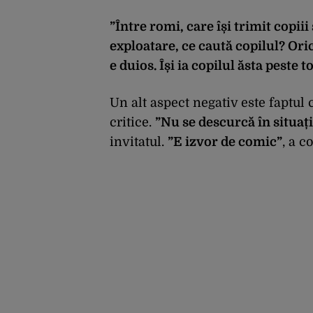
”Între romi, care își trimit copiii
exploatare, ce caută copilul? Ori
e duios. Își ia copilul ăsta peste 
Un alt aspect negativ este faptul c
critice.
”Nu se descurcă în situaț
invitatul.
”
E izvor de comic”
, a c