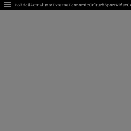
Politică
Actualitate
Externe
Economic
Cultură
Sport
Video
C