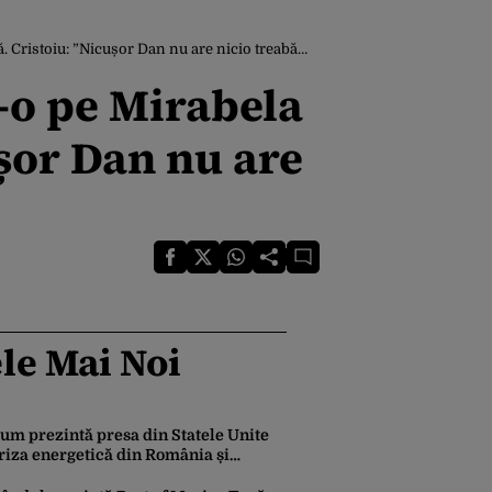
 ”Nicușor Dan nu are nicio treabă cu funcția de om”
t-o pe Mirabela
ușor Dan nu are
le Mai Noi
um prezintă presa din Statele Unite
riza energetică din România și
ermania. Lipsa apei afectează grav