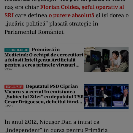
naș era chiar
Florian Coldea, șeful operativ al
SRI
care deținea
o putere absolută
și își dorea o
„jucărie politică” plasată strategic în
Parlamentul României.
Premieră în
TEHNOLOGIE
Medicină: O echipă de cercetători
a folosit Inteligența Artificială
pentru a crea primele virusuri
sintetice la tratarea de E.coli
23:47
Deputatul PSD Ciprian
EXCLUSIV
Văcaru s-a certat în emisiunea
„Subiectul Zilei” cu deputatul USR
Cezar Drăgoescu, deficitul fiind
motivul scandalului
23:23
În anul 2012, Nicușor Dan a intrat ca
„independent” în cursa pentru Primăria