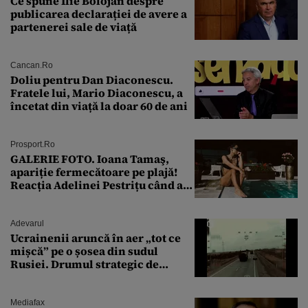
Ce spune Ilie Bolojan despre
publicarea declarației de avere a
partenerei sale de viață
Cancan.ro
Doliu pentru Dan Diaconescu.
Fratele lui, Mario Diaconescu, a
încetat din viață la doar 60 de ani
Prosport.ro
GALERIE FOTO. Ioana Tamaş,
apariție fermecătoare pe plajă!
Reacția Adelinei Pestrițu când a
văzut-o
Adevarul
Ucrainenii aruncă în aer „tot ce
mișcă” pe o șosea din sudul
Rusiei. Drumul strategic de
aprovizionare către Crimeea este
controlat complet
Mediafax