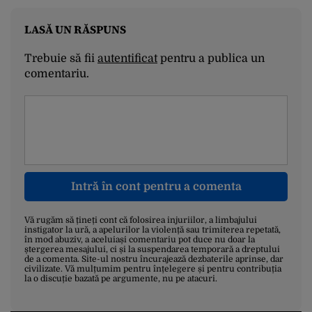
LASĂ UN RĂSPUNS
Trebuie să fii
autentificat
pentru a publica un
comentariu.
Intră în cont pentru a comenta
Vă rugăm să țineți cont că folosirea injuriilor, a limbajului
instigator la ură, a apelurilor la violență sau trimiterea repetată,
în mod abuziv, a aceluiași comentariu pot duce nu doar la
ștergerea mesajului, ci și la suspendarea temporară a dreptului
de a comenta. Site-ul nostru încurajează dezbaterile aprinse, dar
civilizate. Vă mulțumim pentru înțelegere și pentru contribuția
la o discuție bazată pe argumente, nu pe atacuri.