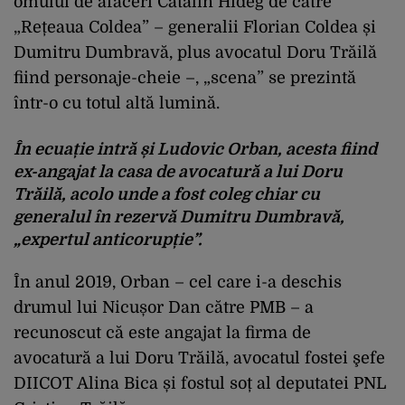
omului de afaceri Cătălin Hideg de către
„Rețeaua Coldea” – generalii Florian Coldea și
Dumitru Dumbravă, plus avocatul Doru Trăilă
fiind personaje-cheie –, „scena” se prezintă
într-o cu totul altă lumină.
În ecuație intră și Ludovic Orban, acesta fiind
ex-angajat la casa de avocatură a lui Doru
Trăilă, acolo unde a fost coleg chiar cu
generalul în rezervă Dumitru Dumbravă,
„expertul anticorupție”.
În anul 2019, Orban – cel care i-a deschis
drumul lui Nicușor Dan către PMB – a
recunoscut că este angajat la firma de
avocatură a lui Doru Trăilă, avocatul fostei şefe
DIICOT Alina Bica și fostul soț al deputatei PNL