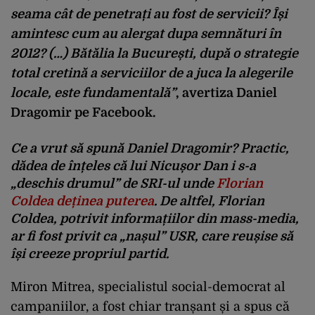
seama cât de penetrați au fost de servicii? Își
amintesc cum au alergat dupa semnături în
2012? (…) Bătălia la București, după o strategie
total cretină a serviciilor de a juca la alegerile
locale, este fundamentală”
, avertiza Daniel
Dragomir pe Facebook.
Ce a vrut să spună Daniel Dragomir? Practic,
dădea de înțeles că lui Nicușor Dan i s-a
„deschis drumul” de SRI-ul unde
Florian
Coldea deținea puterea
. De altfel, Florian
Coldea, potrivit informațiilor din mass-media,
ar fi fost privit ca „nașul” USR, care reușise să
își creeze propriul partid.
Miron Mitrea, specialistul social-democrat al
campaniilor, a fost chiar tranșant și a spus că