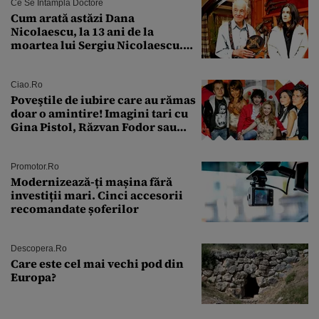
Ce Se Întâmplă Doctore
Cum arată astăzi Dana
Nicolaescu, la 13 ani de la
moartea lui Sergiu Nicolaescu.
Transformarea care i-a surprins
pe toți
Ciao.ro
Poveştile de iubire care au rămas
doar o amintire! Imagini tari cu
Gina Pistol, Răzvan Fodor sau
Andra Măruţă şi foştii parteneri
Promotor.ro
Modernizează-ți mașina fără
investiții mari. Cinci accesorii
recomandate șoferilor
Descopera.ro
Care este cel mai vechi pod din
Europa?