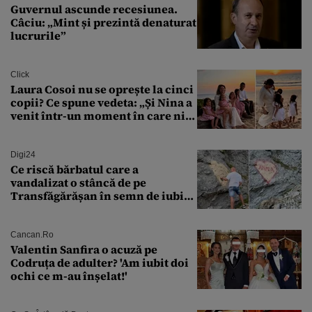
Guvernul ascunde recesiunea.
Câciu: „Mint și prezintă denaturat
lucrurile”
Click
Laura Cosoi nu se oprește la cinci
copii? Ce spune vedeta: „Și Nina a
venit într-un moment în care nici
măcar nu mai discutam”
Digi24
Ce riscă bărbatul care a
vandalizat o stâncă de pe
Transfăgărășan în semn de iubire
față de „Anna”
Cancan.ro
Valentin Sanfira o acuză pe
Codruța de adulter? 'Am iubit doi
ochi ce m-au înșelat!'