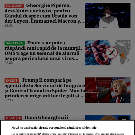
Gheorghe Piperea,
EXCLUSIV
dezvăluiri exclusive pentru
Gândul despre cum Ursula von
der Leyen, Emmanuel Macron și
Zelenski plănuiesc pe Signal să îl
22:41
pună „la respect” pe Trump
Ebola s-ar putea
SĂNĂTATE
răspândi mai rapid de la mutații.
OMS trage un semnal de alarmă
asupra pericolului unui virus
pentru care nu există vaccin
22:33
Trump îi compară pe
INEDIT
agenții de la Serviciul de Imigrare
și Control Vamal cu Spider-Man la
prinderea migranților ilegali și a
infractorilor
22:33
Oana Gheorghiu îi
REACȚIE
îndeamnă pe români să nu mai
folosească mașinile de spălat și
Nouă ne pasă ca datele tale personale să rămână confidențiale
uscătoarele pentru reducerea
Noi și partenerii noștri
1017
stocăm și/sau accesăm informații pe dispozitivul dvs., precum identificatorii