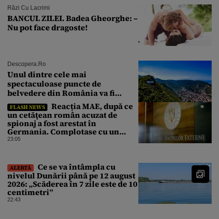
Râzi Cu Lacrimi
BANCUL ZILEI. Badea Gheorghe: –
Nu pot face dragoste!
Descopera.ro
Unul dintre cele mai
spectaculoase puncte de
belvedere din România va fi
restaurat
Reacția MAE, după ce
FLASH NEWS
un cetăţean român acuzat de
spionaj a fost arestat în
Germania. Complotase cu un
ucrainean ca să asasineze un
23:05
producător de drone
Ce se va întâmpla cu
ALERTĂ
nivelul Dunării până pe 12 august
2026: „Scăderea în 7 zile este de 10
centimetri”
22:43