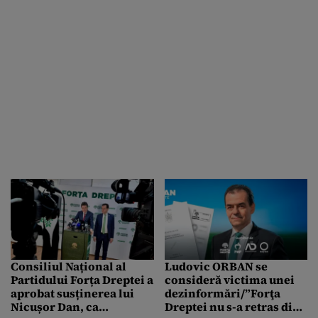
Consiliul Național al
Ludovic ORBAN se
Partidului Forța Dreptei a
consideră victima unei
aprobat susținerea lui
dezinformări/”Forţa
Nicușor Dan, ca
Dreptei nu s-a retras din