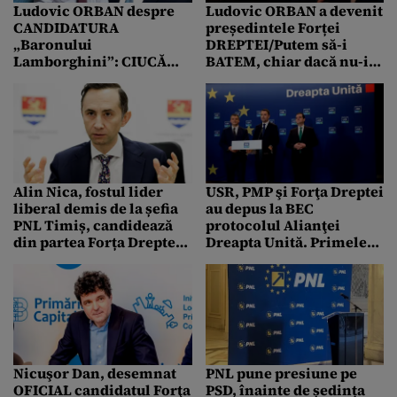
Ludovic ORBAN despre
Ludovic ORBAN a devenit
CANDIDATURA
președintele Forței
„Baronului
DREPTEI/Putem să-i
Lamborghini”: CIUCĂ
BATEM, chiar dacă nu-i
nici usturoi nu a mâncat,
batem din PRIMA
nici gura nu îi miroase
Alin Nica, fostul lider
USR, PMP şi Forţa Dreptei
liberal demis de la șefia
au depus la BEC
PNL Timiș, candidează
protocolul Alianţei
din partea Forța Dreptei,
Dreapta Unită. Primele
pentru primăria CJ
„săgeți” trimise către
Timiș: „O decizie extrem
PSD și PNL
de grea”
Nicuşor Dan, desemnat
PNL pune presiune pe
OFICIAL candidatul Forţa
PSD, înainte de ședința