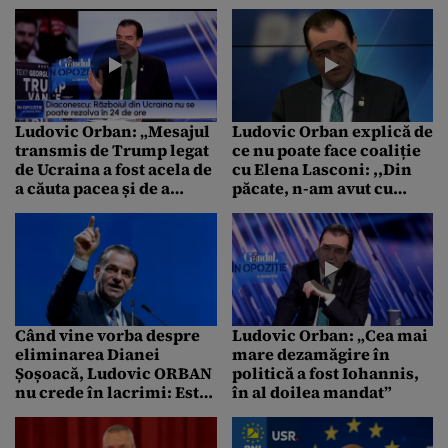
INDEPENDENT la
competiţia electorală,
alegerile prezidențiale
candidăm la alegerile
parlamentare”
Ludovic Orban: „Mesajul
Ludovic Orban explică de
transmis de Trump legat
ce nu poate face coaliție
de Ucraina a fost acela de
cu Elena Lasconi: ,,Din
a căuta pacea și de a
păcate, n-am avut cu
diminua sprijinul pentru
cine”
Ucraina”
Când vine vorba despre
Ludovic Orban: „Cea mai
eliminarea Dianei
mare dezamăgire în
Șoșoacă, Ludovic ORBAN
politică a fost Iohannis,
nu crede în lacrimi: Este
în al doilea mandat”
goarna principală a
propagandei rusești