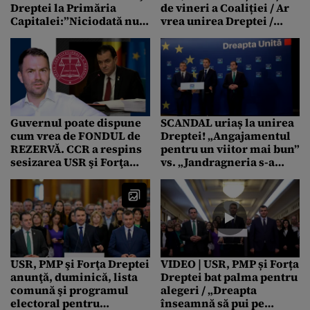
Dreptei la Primăria
de vineri a Coaliției / Ar
Capitalei:”Niciodată nu
vrea unirea Dreptei /
ne-am bătut joc de votul
„Exclus acest lucru”
pe care oamenii ni l-au
dat”
Guvernul poate dispune
SCANDAL uriaș la unirea
cum vrea de FONDUL de
Dreptei! „Angajamentul
REZERVĂ. CCR a respins
pentru un viitor mai bun”
sesizarea USR şi Forţa
vs. „Jandragneria s-a
Dreptei
mutat la USR”
USR, PMP şi Forţa Dreptei
VIDEO | USR, PMP și Forța
anunţă, duminică, lista
Dreptei bat palma pentru
comună şi programul
alegeri / „Dreapta
electoral pentru
înseamnă să pui pe