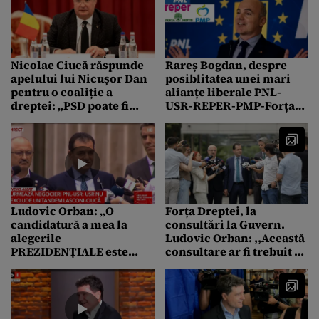
Nicolae Ciucă răspunde
Rareș Bogdan, despre
apelului lui Nicușor Dan
posiblitatea unei mari
pentru o coaliție a
alianțe liberale PNL-
dreptei: „PSD poate fi
USR-REPER-PMP-Forța
învins, iar PNL este
Dreptei: „Stânga doar a
singurul care poate face
împărțit sărăcia”
acest lucru”
Ludovic Orban: „O
Forța Dreptei, la
candidatură a mea la
consultări la Guvern.
alegerile
Ludovic Orban: ,,Această
PREZIDENȚIALE este
consultare ar fi trebuit să
normală”
aibă loc la începutul
anului”