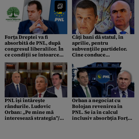
Forța Dreptei va fi
Câţi bani dă statul, în
absorbită de PNL, după
aprilie, pentru
congresul liberalilor. În
subvenţiile partidelor.
ce condiții se întoarce
Cine conduce
„acasă” Ludovic Orban –
clasamentul și cine este
SURSE
la coada listei
PNL îşi întăreşte
Orban a negociat cu
rândurile. Ludovic
Bolojan revenirea în
Orban: „Pe mine mă
PNL. Se ia în calcul
interesează strategia”/
inclusiv absorbția Forța
Dragoş Pîslaru: „Când va
Dreptei. Ce scenarii au
avea loc vreo discuţie,
discutat cei doi
vom vedea”