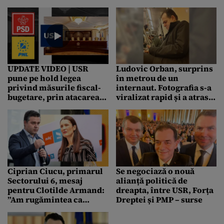
europarlamentare
primul loc cetățeanul, nu
tribul de partid”
UPDATE VIDEO | USR
Ludovic Orban, surprins
pune pe hold legea
în metrou de un
privind măsurile fiscal-
internaut. Fotografia s-a
bugetare, prin atacarea
viralizat rapid și a atras
la CCR. Curtea dezbate
zeci de comentarii: „A
sesizarea pe 18
rămas fără carnet sau și-
octombrie
a vândut mașina pentru
șpriț?”. Ce a răspuns
fostul premier
Ciprian Ciucu, primarul
Se negociază o nouă
Sectorului 6, mesaj
alianță politică de
pentru Clotilde Armand:
dreapta, între USR, Forța
”Am rugămintea ca
Dreptei și PMP – surse
pentru o perioadă să ne
ignorăm reciproc”