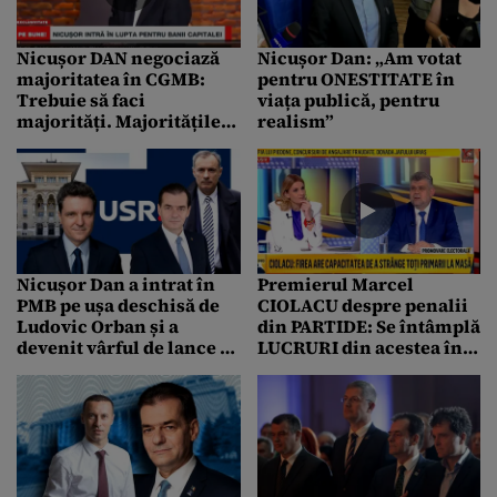
Nicușor DAN negociază
Nicușor Dan: „Am votat
majoritatea în CGMB:
pentru ONESTITATE în
Trebuie să faci
viața publică, pentru
majorități. Majoritățile
realism”
le faci cu oameni; uneori
îți plac, alteori nu-ți plac
Nicușor Dan a intrat în
Premierul Marcel
PMB pe ușa deschisă de
CIOLACU despre penalii
Ludovic Orban și a
din PARTIDE: Se întâmplă
devenit vârful de lance al
LUCRURI din acestea în
USR-ului „moșit” de
POLITICĂ. Important
Florian Coldea
este PARTIDUL, ce
decizie ia