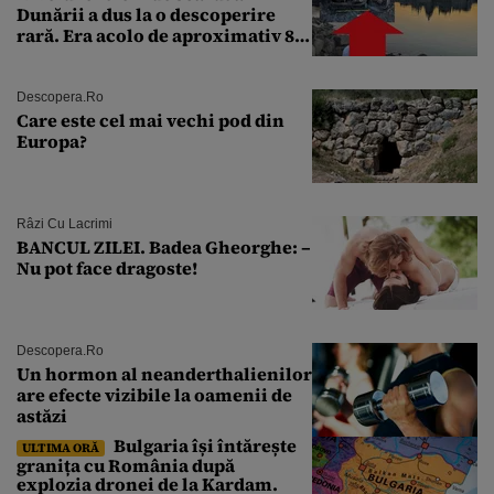
Dunării a dus la o descoperire
rară. Era acolo de aproximativ 80
de ani
Descopera.ro
Care este cel mai vechi pod din
Europa?
Râzi Cu Lacrimi
BANCUL ZILEI. Badea Gheorghe: –
Nu pot face dragoste!
Descopera.ro
Un hormon al neanderthalienilor
are efecte vizibile la oamenii de
astăzi
Bulgaria își întărește
ULTIMA ORĂ
granița cu România după
explozia dronei de la Kardam.