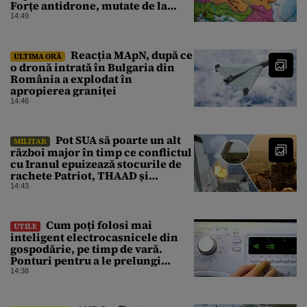
Forțe antidrone, mutate de la
frontiera cu Turcia
14:49
Reacția MApN, după ce
ULTIMA ORĂ
o dronă intrată în Bulgaria din
România a explodat în
apropierea graniței
14:46
Pot SUA să poarte un alt
MILITAR
război major în timp ce conflictul
cu Iranul epuizează stocurile de
rachete Patriot, THAAD și
Tomahawk?
14:43
Cum poți folosi mai
UTILE
inteligent electrocasnicele din
gospodărie, pe timp de vară.
Ponturi pentru a le prelungi
durata de viață
14:38