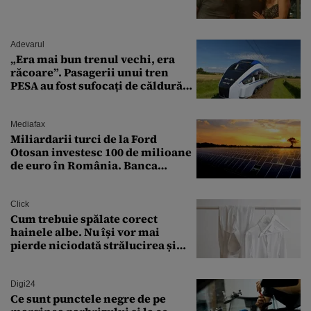
Adevarul
„Era mai bun trenul vechi, era
răcoare”. Pasagerii unui tren
PESA au fost sufocați de căldură
pe ruta București-Constanța
Mediafax
Miliardarii turci de la Ford
Otosan investesc 100 de milioane
de euro în România. Banca
Transilvania le acordă o
finanțare uriașă
Click
Cum trebuie spălate corect
hainele albe. Nu își vor mai
pierde niciodată strălucirea și
culoarea intensă
Digi24
Ce sunt punctele negre de pe