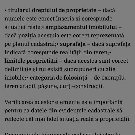
•
titularul dreptului de proprietate
– dacă
numele este corect înscris și corespunde
situației reale;•
amplasamentul imobilului
–
dacă poziția acestuia este corect reprezentată
pe planul cadastral;•
suprafața
– dacă suprafața
indicată corespunde realității din teren;•
limitele proprietății
– dacă acestea sunt corect
delimitate și nu există suprapuneri cu alte
imobile;•
categoria de folosință
– de exemplu,
teren arabil, pășune, curți-construcții.
Verificarea acestor elemente este importantă
pentru ca datele din evidențele cadastrale să
reflecte cât mai fidel situația reală a proprietății.
Documentele tehnice ale cadastrului stau la