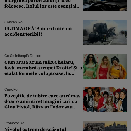
marginea parbrizului și la ce
folosesc. Rolul lor este esențial
pentru siguranța mașinii
Cancan.ro
ULTIMA ORĂ! A murit într-un
accident teribil!
Ce Se Întâmplă Doctore
Cum arată acum Julia Chelaru,
fosta membră a trupei Exotic! Și-a
etalat formele voluptoase, la
aproape 50 de ani
Ciao.ro
Poveştile de iubire care au rămas
doar o amintire! Imagini tari cu
Gina Pistol, Răzvan Fodor sau
Andra Măruţă şi foştii parteneri
Promotor.ro
Nivelul extrem de scăzut al