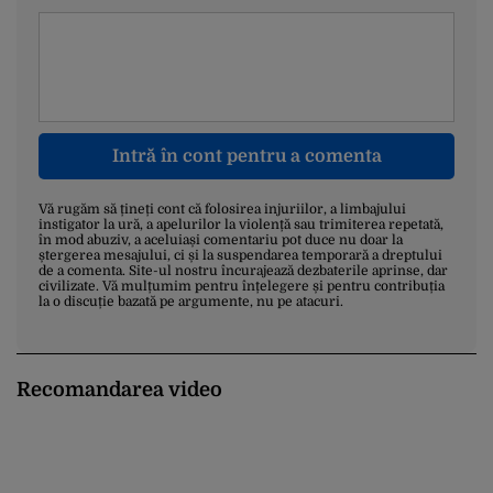
Intră în cont pentru a comenta
Vă rugăm să țineți cont că folosirea injuriilor, a limbajului
instigator la ură, a apelurilor la violență sau trimiterea repetată,
în mod abuziv, a aceluiași comentariu pot duce nu doar la
ștergerea mesajului, ci și la suspendarea temporară a dreptului
de a comenta. Site-ul nostru încurajează dezbaterile aprinse, dar
civilizate. Vă mulțumim pentru înțelegere și pentru contribuția
la o discuție bazată pe argumente, nu pe atacuri.
Recomandarea video