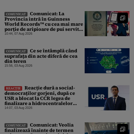
Comunicat: La
COMUNICAT
Provincia intră în Guinness
World Records™ cu cea mai mare
porție de aripioare de pui servită
la un eveniment
10:44, 07 Aug 2026
Ce se întâmplă când
COMUNICAT
suprafața din acte diferă de cea
din teren
15:56, 03 Aug 2026
Reacție dură a social-
REACȚIE
democraților gorjeni, după ce
USR a blocat la CCR legea de
finalizare a hidrocentralelor
abandonate. „Nu ne-ar surprinde
14:07, 03 Aug 2026
dacă Miruță și USR ar acuza PSD și
de faptul că asupra Europei s-a
abătut o cupolă de foc”
Comunicat: Veolia
COMUNICAT
finalizează înainte de termen