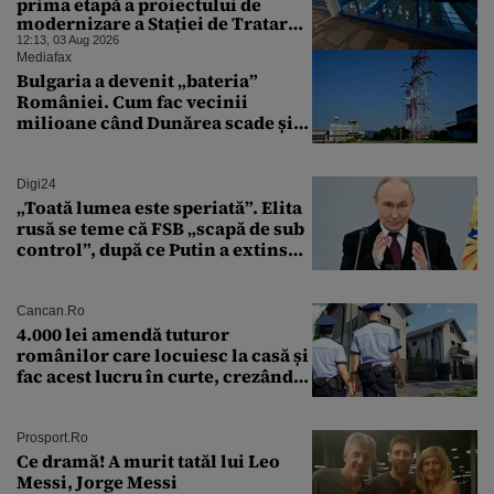
prima etapă a proiectului de
modernizare a Stației de Tratare a
Apei Potabile Cerbureni
12:13, 03 Aug 2026
Mediafax
Bulgaria a devenit „bateria”
României. Cum fac vecinii
milioane când Dunărea scade și
Cernavodă produce puțin
Digi24
„Toată lumea este speriată”. Elita
rusă se teme că FSB „scapă de sub
control”, după ce Putin a extins
puterea serviciului
Cancan.ro
4.000 lei amendă tuturor
românilor care locuiesc la casă și
fac acest lucru în curte, crezând
că nu îi vede nimeni
Prosport.ro
Ce dramă! A murit tatăl lui Leo
Messi, Jorge Messi