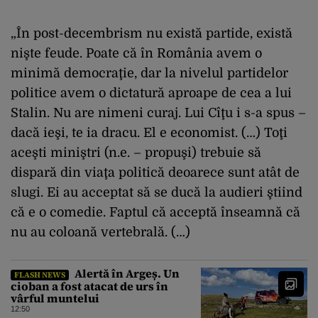
„În post-decembrism nu există partide, există
nişte feude. Poate că în România avem o
minimă democraţie, dar la nivelul partidelor
politice avem o dictatură aproape de cea a lui
Stalin. Nu are nimeni curaj. Lui Cîţu i s-a spus –
dacă ieşi, te ia dracu. El e economist. (…) Toţi
aceşti miniştri (n.e. – propuşi) trebuie să
dispară din viaţa politică deoarece sunt atât de
slugi. Ei au acceptat să se ducă la audieri ştiind
că e o comedie. Faptul că acceptă înseamnă că
nu au coloană vertebrală. (…)
Alertă în Argeș. Un
FLASH NEWS
cioban a fost atacat de urs în
vârful muntelui
12:50