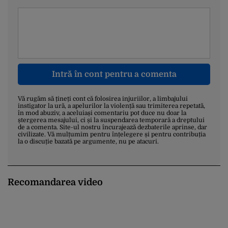
Intră în cont pentru a comenta
Vă rugăm să țineți cont că folosirea injuriilor, a limbajului
instigator la ură, a apelurilor la violență sau trimiterea repetată,
în mod abuziv, a aceluiași comentariu pot duce nu doar la
ștergerea mesajului, ci și la suspendarea temporară a dreptului
de a comenta. Site-ul nostru încurajează dezbaterile aprinse, dar
civilizate. Vă mulțumim pentru înțelegere și pentru contribuția
la o discuție bazată pe argumente, nu pe atacuri.
Recomandarea video