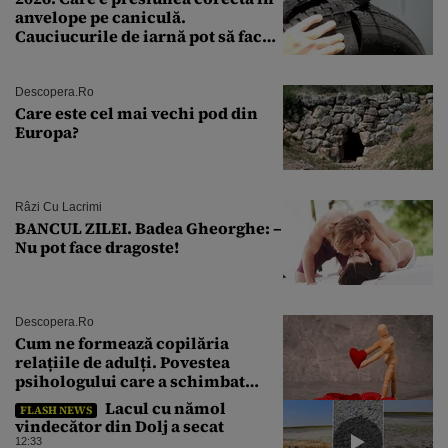
anvelope pe caniculă.
Cauciucurile de iarnă pot să facă
explozie la peste 40°C?
Descopera.ro
Care este cel mai vechi pod din
Europa?
Râzi Cu Lacrimi
BANCUL ZILEI. Badea Gheorghe: –
Nu pot face dragoste!
Descopera.ro
Cum ne formează copilăria
relațiile de adulți. Povestea
psihologului care a schimbat
felul în care înțelegem iubirea
Lacul cu nămol
FLASH NEWS
vindecător din Dolj a secat
12:33