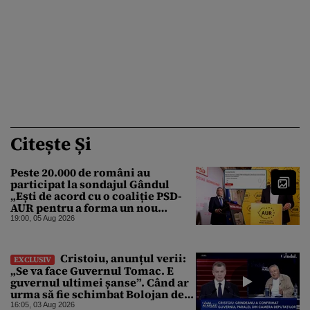
Citește Și
Peste 20.000 de români au
participat la sondajul Gândul
„Ești de acord cu o coaliție PSD-
AUR pentru a forma un nou
Guvern și a încheia criza
19:00, 05 Aug 2026
politică?”. Rezultatul a fost
surprinzător
Cristoiu, anunțul verii:
EXCLUSIV
„Se va face Guvernul Tomac. E
guvernul ultimei șanse”. Când ar
urma să fie schimbat Bolojan de
la Palatul Victoria
16:05, 03 Aug 2026