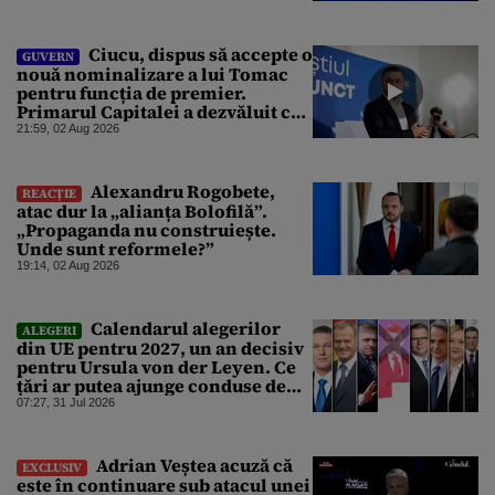
Ciucu, dispus să accepte o
GUVERN
nouă nominalizare a lui Tomac
pentru funcția de premier.
Primarul Capitalei a dezvăluit ce
tip de guvern ar agrea PNL
21:59, 02 Aug 2026
Alexandru Rogobete,
REACȚIE
atac dur la „alianța Bolofilă”.
„Propaganda nu construiește.
Unde sunt reformele?”
19:14, 02 Aug 2026
Calendarul alegerilor
ALEGERI
din UE pentru 2027, un an decisiv
pentru Ursula von der Leyen. Ce
țări ar putea ajunge conduse de
naționaliști
07:27, 31 Jul 2026
Adrian Veștea acuză că
EXCLUSIV
este în continuare sub atacul unei