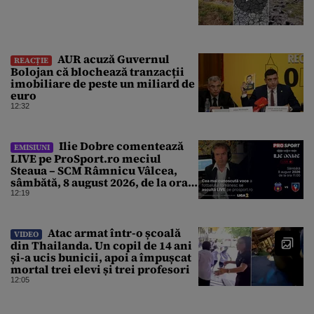
AUR acuză Guvernul
REACȚIE
Bolojan că blochează tranzacții
imobiliare de peste un miliard de
euro
12:32
Ilie Dobre comentează
EMISIUNI
LIVE pe ProSport.ro meciul
Steaua – SCM Râmnicu Vâlcea,
sâmbătă, 8 august 2026, de la ora
11:00
12:19
Atac armat într-o școală
VIDEO
din Thailanda. Un copil de 14 ani
și-a ucis bunicii, apoi a împușcat
mortal trei elevi și trei profesori
12:05