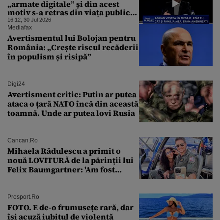
„armate digitale” și din acest
motiv s-a retras din viața publică
după ce Guvernul a picat la vot:
16:12, 30 Jul 2026
„Familia mea a fost tensionată,
Mediafax
instituțiile vor trebui să ia
Avertismentul lui Bolojan pentru
măsuri. / Sunt zeci de mii de
România: „Crește riscul recăderii
mesaje de amenințare
în populism și risipă”
Digi24
Avertisment critic: Putin ar putea
ataca o țară NATO încă din această
toamnă. Unde ar putea lovi Rusia
Cancan.ro
Mihaela Rădulescu a primit o
nouă LOVITURĂ de la părinții lui
Felix Baumgartner: 'Am fost
ȘTEARSĂ complet din
Prosport.ro
FOTO. E de-o frumusețe rară, dar
își acuză iubitul de violență