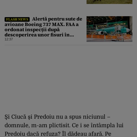
Alertă pentru sute de
FLASH NEWS
avioane Boeing 737 MAX. FAA a
ordonat inspecții după
descoperirea unor fisuri în
structura principală a
12:37
aeronavelor
Şi Ciucă şi Predoiu nu a spus niciunul –
domnule, m-am plictisit. Ce i se întâmpla lui
Predoiu dacă refuza? Îl dădeau afară. Pe