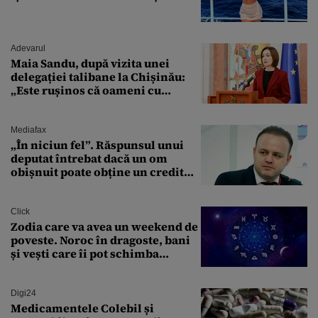
Adevarul
Maia Sandu, după vizita unei
delegației talibane la Chișinău:
„Este rușinos că oameni cu
funcții înalte nu se
documentează”
Mediafax
„În niciun fel”. Răspunsul unui
deputat întrebat dacă un om
obișnuit poate obține un credit
ipotecar
Click
Zodia care va avea un weekend de
poveste. Noroc în dragoste, bani
și vești care îi pot schimba
viitorul
Digi24
Medicamentele Colebil și