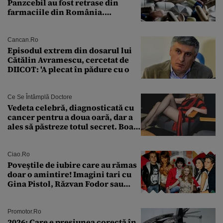
Panzcebil au fost retrase din
farmaciile din România.
Explicația dată de Agenția
Națională a Medicamentului
Cancan.ro
Episodul extrem din dosarul lui
Cătălin Avramescu, cercetat de
DIICOT: 'A plecat în pădure cu o
Ce Se Întâmplă Doctore
Vedeta celebră, diagnosticată cu
cancer pentru a doua oară, dar a
ales să păstreze totul secret. Boala
a fost descoperită la un control de
rutină
Ciao.ro
Poveştile de iubire care au rămas
doar o amintire! Imagini tari cu
Gina Pistol, Răzvan Fodor sau
Andra Măruţă şi foştii parteneri
Promotor.ro
2026: Care e presiunea corectă în