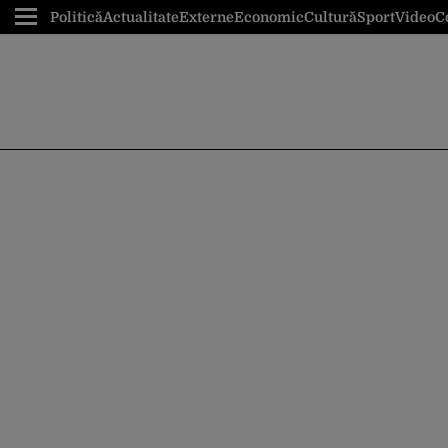
Politică
Actualitate
Externe
Economic
Cultură
Sport
Video
C