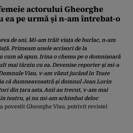
66 de ani
o femeie actorului Gheorghe
u ea pe urmă și n-am întrebat-o
ceva de ani. Mi-am trăit viața de burlac, n-am
iață. Primeam unele scrisori de la
u cum să spun. Irina o chema pe o domnișoară
lt mai târziu cu ea. Devenise reporter și mi-a
 „Domnule Visu, v-am văzut jucând în Toate
zia că dumneavoastră și domnul Jean Lorin
ori din țara asta. Anii au trecut, v-am mai
i în teatru, și nu mi-am schimbat deloc
a povestit Gheorghe Visu, potrivit revistei