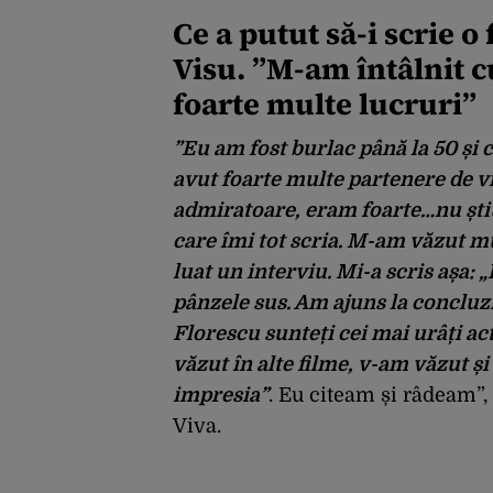
Ce a putut să-i scrie 
Visu. ”M-am întâlnit c
foarte multe lucruri”
”Eu am fost burlac până la 50 și 
avut foarte multe partenere de v
admiratoare, eram foarte…nu ști
care îmi tot scria. M-am văzut mu
luat un interviu. Mi-a scris așa:
pânzele sus. Am ajuns la conclu
Florescu sunteți cei mai urâți act
văzut în alte filme, v-am văzut ș
impresia”
. Eu citeam și râdeam”, 
Viva.