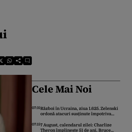
ui
Cele Mai Noi
07:31
Război în Ucraina, ziua 1.625. Zelenski
ordonă atacuri susținute împotriva
industriei militare ruse
07:15
7 August, calendarul zilei: Charlize
Theron împlinește 51 de ani, Bruce