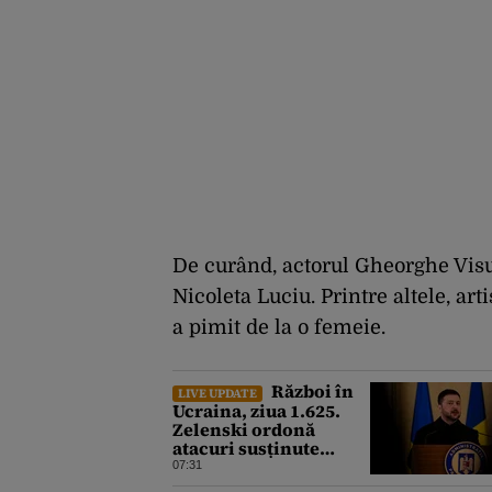
De curând, actorul Gheorghe Visu 
Nicoleta Luciu. Printre altele, arti
a pimit de la o femeie.
Război în
LIVE UPDATE
Ucraina, ziua 1.625.
Zelenski ordonă
atacuri susținute
împotriva industriei
07:31
militare ruse