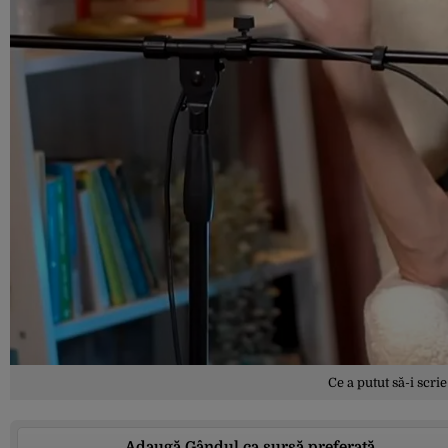
Ce a putut să-i scr
Adaugă Gândul ca sursă preferată