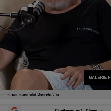
GALERIE 
ie o admiratoare actorului Gheorghe Visu
Urmărește-ne în Discover