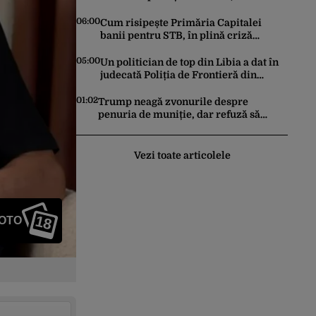
Dickinson 68. David Duchovny face 66
de ani
06:00
Cum risipește Primăria Capitalei
banii pentru STB, în plină criză
financiară a societății de transport
05:00
Un politician de top din Libia a dat în
judecată Poliția de Frontieră din
România după ce SRI l-a declarat,
oficial, terorist ISIS
01:02
Trump neagă zvonurile despre
penuria de muniție, dar refuză să
trimită rachete Ucrainei: „Avem și noi
nevoie de rachete”
Vezi toate articolele
18
FOTO