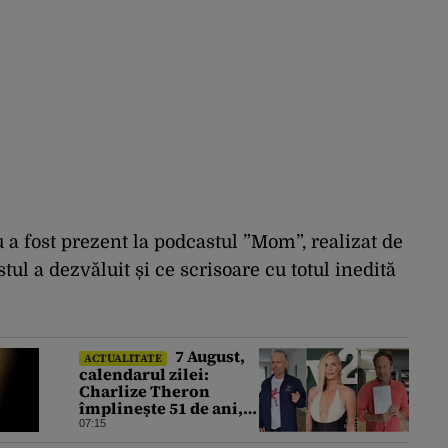
a fost prezent la podcastul ”Mom”, realizat de
stul a dezvăluit și ce scrisoare cu totul inedită
7 August,
ACTUALITATE
calendarul zilei:
Charlize Theron
împlinește 51 de ani,
Bruce Dickinson 68.
07:15
David Duchovny face