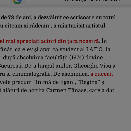
de 73 de ani, a dezvăluit ce scrisoare cu totul
Eu citeam și râdeam”, a mărturisit artistul.
i mai apreciați actori din țara noastră
. În
ânăr, ca elev și apoi ca student al I.A.T.C., la
r după absolvirea facultății (1974) devine
București. De-a lungul anilor, Gheorghe Visu a
atru și cinematografie. De asemenea,
a cucerit
vele precum ”Inimă de țigan”, ”Regina” și
t alături de actrița Carmen Tănase, care a dat