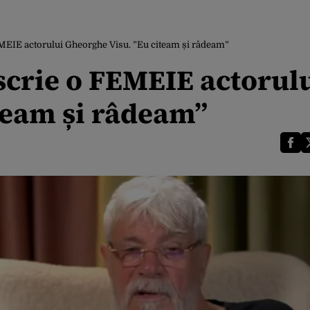
FEMEIE actorului Gheorghe Visu. ”Eu citeam și râdeam”
 scrie o FEMEIE actorul
team și râdeam”