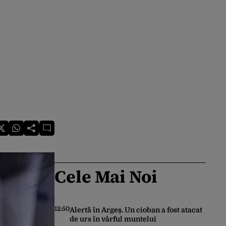
Cele Mai Noi
12:50
Alertă în Argeș. Un cioban a fost atacat
de urs în vârful muntelui