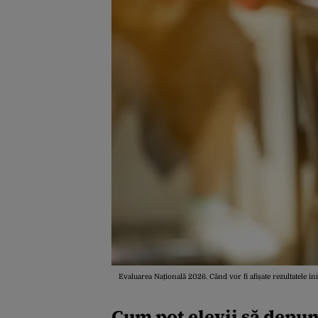
Evaluarea Națională 2026. Când vor fi afișate rezultatele iniț
Cum pot elevii să depun