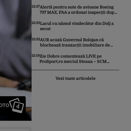
12:37
Alertă pentru sute de avioane Boeing
737 MAX. FAA a ordonat inspecții după
descoperirea unor fisuri în structura
principală a aeronavelor
12:33
Lacul cu nămol vindecător din Dolj a
secat
12:32
AUR acuză Guvernul Bolojan că
blochează tranzacții imobiliare de
peste un miliard de euro
12:19
Ilie Dobre comentează LIVE pe
ProSport.ro meciul Steaua – SCM
Râmnicu Vâlcea, sâmbătă, 8 august
2026, de la ora 11:00
Vezi toate articolele
4
FOTO