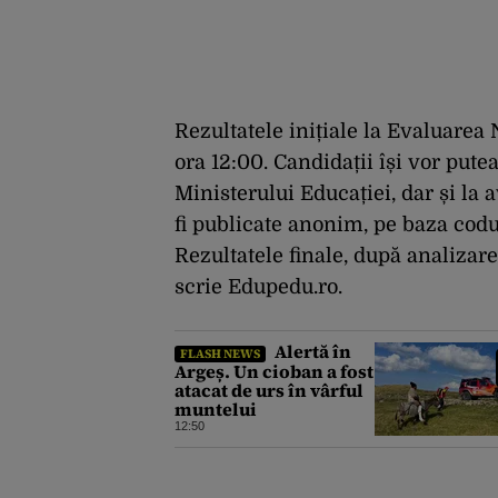
Rezultatele inițiale la Evaluarea N
ora 12:00. Candidații își vor pute
Ministerului Educației, dar și la 
fi publicate anonim, pe baza codu
Rezultatele finale, după analizarea
scrie Edupedu.ro.
Alertă în
FLASH NEWS
Argeș. Un cioban a fost
atacat de urs în vârful
muntelui
12:50