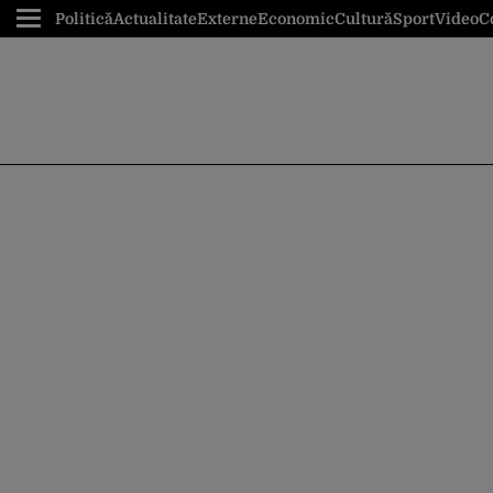
Politică
Actualitate
Externe
Economic
Cultură
Sport
Video
C