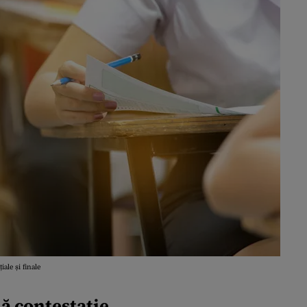
iale și finale
ă contestație