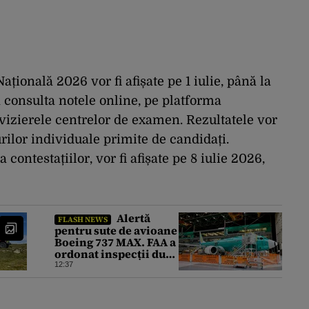
ațională 2026 vor fi afișate pe 1 iulie, până la
a consulta notele online, pe platforma
avizierele centrelor de examen. Rezultatele vor
rilor individuale primite de candidați.
 contestațiilor, vor fi afișate pe 8 iulie 2026,
Alertă
FLASH NEWS
pentru sute de avioane
Boeing 737 MAX. FAA a
ordonat inspecții după
descoperirea unor
12:37
fisuri în structura
principală a
aeronavelor