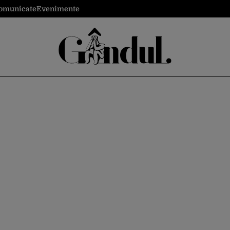
omunicate
Evenimente