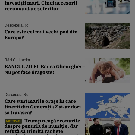
investiții mari. Cinci accesorii
recomandate șoferilor
Descopera.ro
Care este cel mai vechi pod din
Europa?
Râzi Cu Lacrimi
BANCUL ZILEI. Badea Gheorghe: –
Nu pot face dragoste!
Descopera.ro
Care sunt marile orașe în care
tinerii din Generația Z și-ar dori
să trăiască?
Trump neagă zvonurile
MILITAR
despre penuria de muniție, dar
refuză să trimită rachete