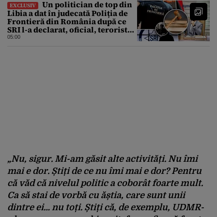
Un politician de top din
EXCLUSIV
Libia a dat în judecată Poliția de
Frontieră din România după ce
SRI l-a declarat, oficial, terorist
ISIS
05:00
„Nu, sigur. Mi-am găsit alte activități. Nu îmi
mai e dor. Știți de ce nu îmi mai e dor? Pentru
că văd că nivelul politic a coborât foarte mult.
Ca să stai de vorbă cu ăștia, care sunt unii
dintre ei… nu toți. Știți că, de exemplu, UDMR-