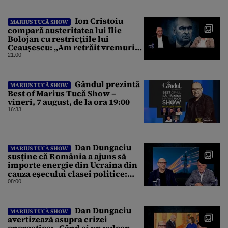
Ion Cristoiu
MARIUS TUCĂ SHOW
compară austeritatea lui Ilie
Bolojan cu restricțiile lui
Ceaușescu: „Am retrăit vremurile
tinereții”
21:00
Gândul prezintă
MARIUS TUCĂ SHOW
Best of Marius Tucă Show –
vineri, 7 august, de la ora 19:00
16:33
Dan Dungaciu
MARIUS TUCĂ SHOW
susține că România a ajuns să
importe energie din Ucraina din
cauza eșecului clasei politice:
Este bilanțul politic al ultimilor
08:00
ani
Dan Dungaciu
MARIUS TUCĂ SHOW
avertizează asupra crizei