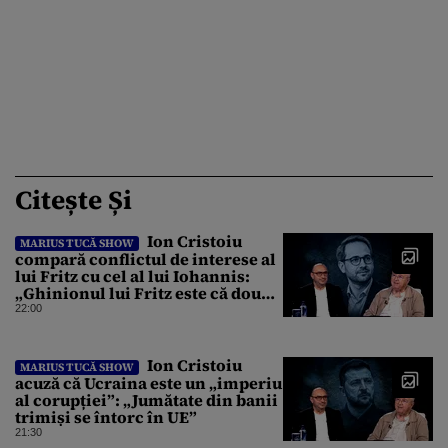
Citește Și
Ion Cristoiu
MARIUS TUCĂ SHOW
compară conflictul de interese al
lui Fritz cu cel al lui Iohannis:
„Ghinionul lui Fritz este că două
instanțe l-au declarat
22:00
incompatibil”
Ion Cristoiu
MARIUS TUCĂ SHOW
acuză că Ucraina este un „imperiu
al corupției”: „Jumătate din banii
trimiși se întorc în UE”
21:30