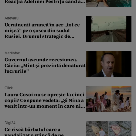
Reacția Adelinei Pestrițu când a
văzut-o
Adevarul
Ucrainenii aruncă în aer „tot ce
mișcă” pe o șosea din sudul
Rusiei. Drumul strategic de
aprovizionare către Crimeea este
controlat complet
Mediafax
Guvernul ascunde recesiunea.
Câciu: „Mint și prezintă denaturat
lucrurile”
Click
Laura Cosoi nu se oprește la cinci
copii? Ce spune vedeta: „Și Nina a
venit într-un moment în care nici
măcar nu mai discutam”
Digi24
Ce riscă bărbatul care a
vandalizat o stâncă de pe