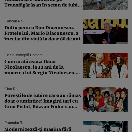
Transfăgărășan în semn de iubire
față de „Anna”
Cancan.ro
Doliu pentru Dan Diaconescu.
Fratele lui, Mario Diaconescu, a
încetat din viață la doar 60 de ani
Ce Se Întâmplă Doctore
Cum arată astăzi Dana
Nicolaescu, la 13 ani de la
moartea lui Sergiu Nicolaescu.
Transformarea care i-a surprins
pe toți
Ciao.ro
Poveştile de iubire care au rămas
doar o amintire! Imagini tari cu
Gina Pistol, Răzvan Fodor sau
Andra Măruţă şi foştii parteneri
Promotor.ro
Modernizează-ți mașina fără