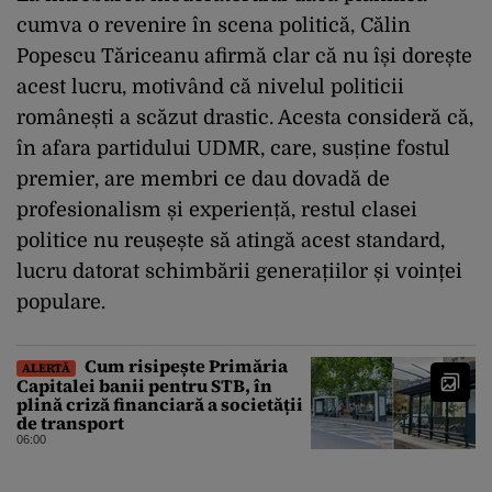
cumva o revenire în scena politică, Călin
Popescu Tăriceanu afirmă clar că nu își dorește
acest lucru, motivând că nivelul politicii
românești a scăzut drastic. Acesta consideră că,
în afara partidului UDMR, care, susține fostul
premier, are membri ce dau dovadă de
profesionalism și experiență, restul clasei
politice nu reușește să atingă acest standard,
lucru datorat schimbării generațiilor și voinței
populare.
Cum risipește Primăria
ALERTĂ
Capitalei banii pentru STB, în
plină criză financiară a societății
de transport
06:00