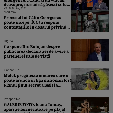
energetice: „Când ai un vulcan
deasupra, nu stai să găsești soluții
cu leucoplast”
23:00, 05 Aug 2026
Mediafax
Procesul lui Călin Georgescu
poate începe. ÎCCJ a respins
contestațiile în dosarul privind
lovitura de stat
Digi24
Ce spune Ilie Bolojan despre
publicarea declarației de avere a
partenerei sale de viață
Cancan.ro
Melek pregătește mutarea care o
poate arunca în liga milionarilor!
Planul ținut secret a ieșit la
lumină
Prosport.ro
GALERIE FOTO. Ioana Tamaş,
apariție fermecătoare pe plajă!