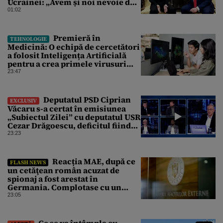
Ucrainei: „Avem și noi nevoie de
rachete”
01:02
Premieră în
TEHNOLOGIE
Medicină: O echipă de cercetători
a folosit Inteligența Artificială
pentru a crea primele virusuri
sintetice la tratarea de E.coli
23:47
Deputatul PSD Ciprian
EXCLUSIV
Văcaru s-a certat în emisiunea
„Subiectul Zilei” cu deputatul USR
Cezar Drăgoescu, deficitul fiind
motivul scandalului
23:23
Reacția MAE, după ce
FLASH NEWS
un cetăţean român acuzat de
spionaj a fost arestat în
Germania. Complotase cu un
ucrainean ca să asasineze un
23:05
producător de drone