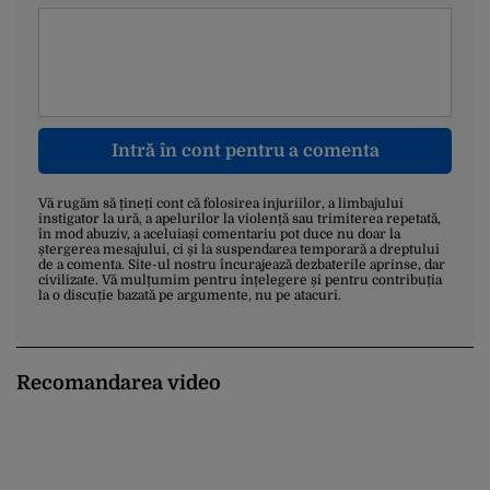
Intră în cont pentru a comenta
Vă rugăm să țineți cont că folosirea injuriilor, a limbajului
instigator la ură, a apelurilor la violență sau trimiterea repetată,
în mod abuziv, a aceluiași comentariu pot duce nu doar la
ștergerea mesajului, ci și la suspendarea temporară a dreptului
de a comenta. Site-ul nostru încurajează dezbaterile aprinse, dar
civilizate. Vă mulțumim pentru înțelegere și pentru contribuția
la o discuție bazată pe argumente, nu pe atacuri.
Recomandarea video