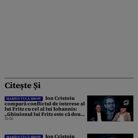
Citește Și
Ion Cristoiu
MARIUS TUCĂ SHOW
compară conflictul de interese al
lui Fritz cu cel al lui Iohannis:
„Ghinionul lui Fritz este că două
instanțe l-au declarat
22:00
incompatibil”
Ion Cristoiu
MARIUS TUCĂ SHOW