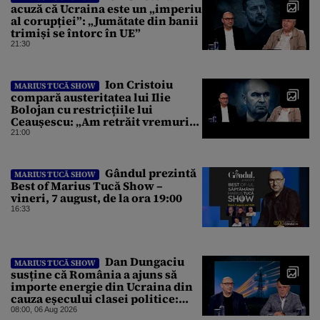
acuză că Ucraina este un „imperiu
al corupției”: „Jumătate din banii
trimiși se întorc în UE”
21:30
Ion Cristoiu
MARIUS TUCĂ SHOW
compară austeritatea lui Ilie
Bolojan cu restricțiile lui
Ceaușescu: „Am retrăit vremurile
tinereții”
21:00
Gândul prezintă
MARIUS TUCĂ SHOW
Best of Marius Tucă Show –
vineri, 7 august, de la ora 19:00
16:33
Dan Dungaciu
MARIUS TUCĂ SHOW
susține că România a ajuns să
importe energie din Ucraina din
cauza eșecului clasei politice:
Este bilanțul politic al ultimilor
08:00, 06 Aug 2026