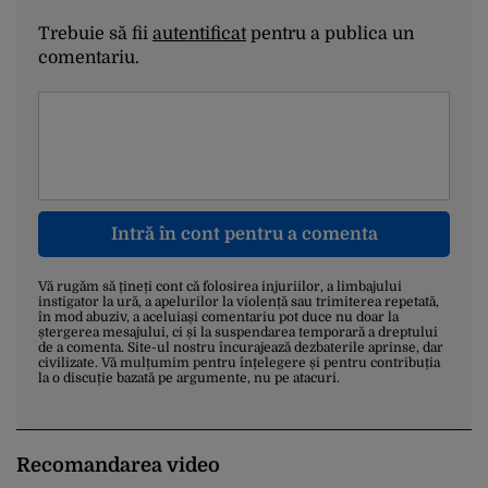
Trebuie să fii
autentificat
pentru a publica un
comentariu.
Intră în cont pentru a comenta
Vă rugăm să țineți cont că folosirea injuriilor, a limbajului
instigator la ură, a apelurilor la violență sau trimiterea repetată,
în mod abuziv, a aceluiași comentariu pot duce nu doar la
ștergerea mesajului, ci și la suspendarea temporară a dreptului
de a comenta. Site-ul nostru încurajează dezbaterile aprinse, dar
civilizate. Vă mulțumim pentru înțelegere și pentru contribuția
la o discuție bazată pe argumente, nu pe atacuri.
Recomandarea video