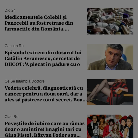
Digi24
Medicamentele Colebil și
Panzcebil au fost retrase din
farmaciile din România.
Explicația dată de Agenția
Națională a Medicamentului
Cancan.ro
Episodul extrem din dosarul lui
Cătălin Avramescu, cercetat de
DIICOT: 'A plecat în pădure cu o
Ce Se Întâmplă Doctore
Vedeta celebră, diagnosticată cu
cancer pentru a doua oară, dar a
ales să păstreze totul secret. Boala
a fost descoperită la un control de
rutină
Ciao.ro
Poveştile de iubire care au rămas
doar o amintire! Imagini tari cu
Gina Pistol, Răzvan Fodor sau