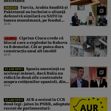
anxietatea
Turcia, Arabia Saudită și
MILITAR
Pakistanul au încheiat o alianță
defensivă similară cu NATO în
lumea musulmană, pe fondul
conflictelor din Orientul Mijlociu
16:33
Ciprian Ciucu crede că
ALERTĂ
blocul care a explodat în Rahova
va fi demolat. Cât ar putea dura
construcția unui alt imobil
16:33
Spania amenință cu
FLASH NEWS
aceleași măsuri, dacă Italia nu
ridică în două zile controalele
asupra cetățenilor spanioli, din
cauza crizei migrației
16:01
AUR a sesizat la CCR
FLASH NEWS
două legi- jalon în PNRR, adoptate
recent de parlamentari: