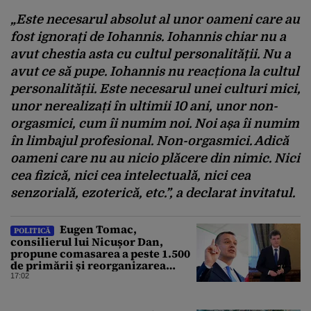
„Este necesarul absolut al unor oameni care au
fost ignorați de Iohannis. Iohannis chiar nu a
avut chestia asta cu cultul personalității. Nu a
avut ce să pupe. Iohannis nu reacționa la cultul
personalității. Este necesarul unei culturi mici,
unor nerealizați în ultimii 10 ani, unor non-
orgasmici, cum îi numim noi. Noi așa îi numim
în limbajul profesional. Non-orgasmici. Adică
oameni care nu au nicio plăcere din nimic. Nici
cea fizică, nici cea intelectuală, nici cea
senzorială, ezoterică, etc.”, a declarat invitatul.
Eugen Tomac,
POLITICĂ
consilierul lui Nicușor Dan,
propune comasarea a peste 1.500
de primării și reorganizarea
administrativă a județelor
17:02