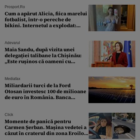
Prosport.ro
Cum a apărut Alicia, fiica marelui
fotbalist, într-o pereche de
bikini. Internetul a explodat:
„Zeiță superbă!”
Adevarul
Maia Sandu, după vizita unei
delegației talibane la Chișinău:
„Este rușinos că oameni cu
funcții înalte nu se
documentează”
Mediafax
Miliardarii turci de la Ford
Otosan investesc 100 de milioane
de euro în România. Banca
Transilvania le acordă o
finanțare uriașă
Click
Momente de panică pentru
Carmen Șerban. Mașina vedetei a
căzut în craterul din zona Eroilor:
„M-am speriat foarte tare”