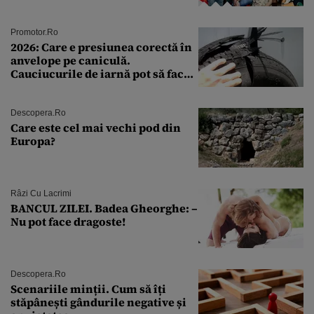
Andra Măruţă şi foştii parteneri
Promotor.ro
2026: Care e presiunea corectă în
anvelope pe caniculă.
Cauciucurile de iarnă pot să facă
explozie la peste 40°C?
Descopera.ro
Care este cel mai vechi pod din
Europa?
Râzi Cu Lacrimi
BANCUL ZILEI. Badea Gheorghe: –
Nu pot face dragoste!
Descopera.ro
Scenariile minții. Cum să îți
stăpânești gândurile negative și