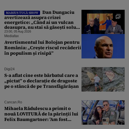
ani
Dan Dungaciu
MARIUS TUCĂ SHOW
avertizează asupra crizei
energetice: „Când ai un vulcan
deasupra, nu stai să găsești soluții
cu leucoplast”
23:00, 05 Aug 2026
Mediafax
Avertismentul lui Bolojan pentru
România: „Crește riscul recăderii
în populism și risipă”
Digi24
S-a aflat cine este bărbatul care a
„pictat” o declarație de dragoste
pe o stâncă de pe Transfăgărășan
Cancan.ro
Mihaela Rădulescu a primit o
nouă LOVITURĂ de la părinții lui
Felix Baumgartner: 'Am fost
ȘTEARSĂ complet din