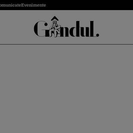
omunicate
Evenimente