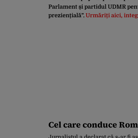
Parlament și partidul UDMR pent
preziențială”.
Urmăriți aici, inte
Cel care conduce Româ
Jurnalistul a declarat că s-ar fi a