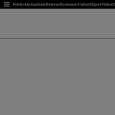
Politică
Actualitate
Externe
Economic
Cultură
Sport
Video
C