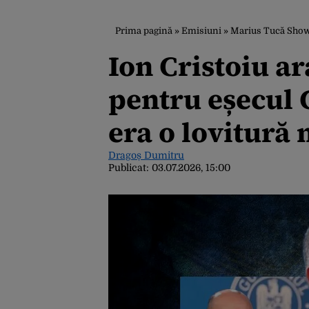
Prima pagină
»
Emisiuni
»
Marius Tucă Sho
Ion Cristoiu a
pentru eșecul 
era o lovitură
Dragoș Dumitru
Publicat:
03.07.2026, 15:00