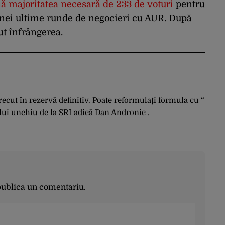
nă majoritatea necesară de 233 de voturi
pentru
unei ultime runde de negocieri cu AUR. După
ut înfrângerea.
recut în rezervă definitiv. Poate reformulați formula cu “
ul lui unchiu de la SRI adică Dan Andronic .
publica un comentariu.