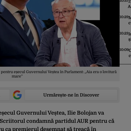
10:31
T
A
m
10:29
M
c
s
o
10:23
I
ș
u
10:09
C
c
2
e pentru eșecul Guvernului Veștea în Parlament: „Aia era o lovitură
mare”
Urmărește-ne în Discover
eșecul Guvernului Veștea, Ilie Bolojan va
 Scriitorul condamnă partidul AUR pentru că
tru ca premierul desemnat să treacă în