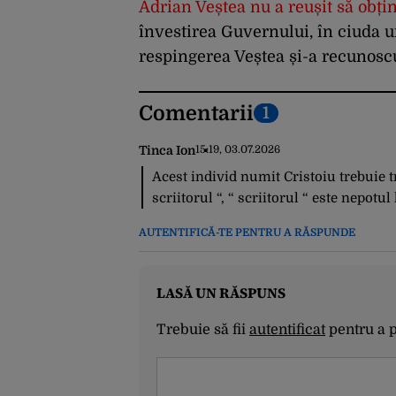
Adrian Veștea nu a reușit să obți
învestirea Guvernului, în ciuda 
respingerea Veștea și-a recunosc
Comentarii
1
Tinca Ion
15:19, 03.07.2026
Acest individ numit Cristoiu trebuie t
scriitorul “, “ scriitorul “ este nepot
AUTENTIFICĂ-TE PENTRU A RĂSPUNDE
LASĂ UN RĂSPUNS
Trebuie să fii
autentificat
pentru a 