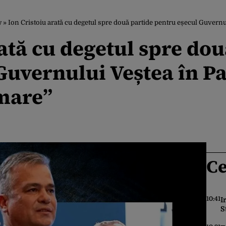
w
»
Ion Cristoiu arată cu degetul spre două partide pentru eșecul Guvernului 
rată cu degetul spre dou
Guvernului Veștea în P
 mare”
Ce
10:41
I
S
S