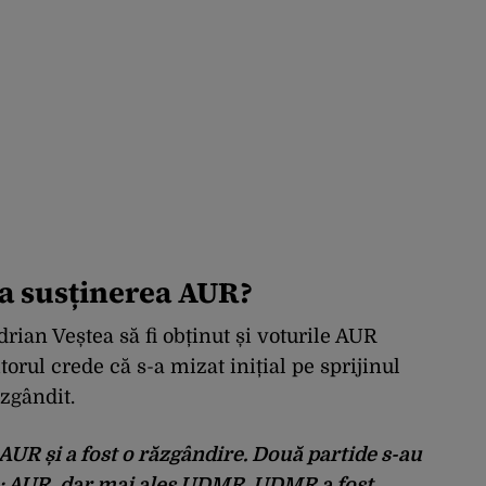
a susținerea AUR?
drian Veștea să fi obținut și voturile AUR
torul crede că s-a mizat inițial pe sprijinul
ăzgândit.
AUR și a fost o răzgândire. Două partide s-au
ă: AUR, dar mai ales UDMR. UDMR a fost