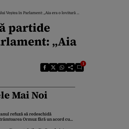
Veștea în Parlament: „Aia era o lovitură mare”
ă partide
arlament: „Aia
1
le Mai Noi
ranul refuză să redeschidă
trâmtoarea Ormuz fără un acord cu
UA. Ce condiții pune Teheranul