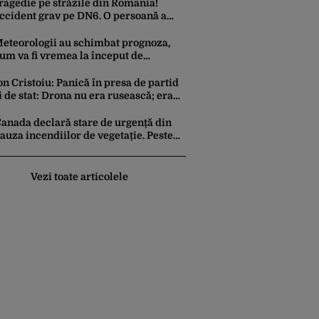
ragedie pe străzile din România!
ccident grav pe DN6. O persoană a
urit
eteorologii au schimbat prognoza,
um va fi vremea la început de
ăptămână. ANM, informații de ultimă
ră pentru Gândul
on Cristoiu: Panică în presa de partid
i de stat: Drona nu era rusească; era
craineană!
anada declară stare de urgență din
auza incendiilor de vegetație. Peste
0.000 de oameni au fost evacuați
Vezi toate articolele