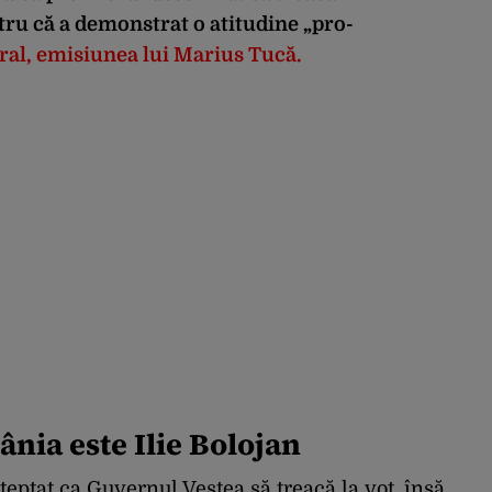
ru că a demonstrat o atitudine „pro-
gral, emisiunea lui Marius Tucă.
nia este Ilie Bolojan
șteptat ca Guvernul Veștea să treacă la vot, însă