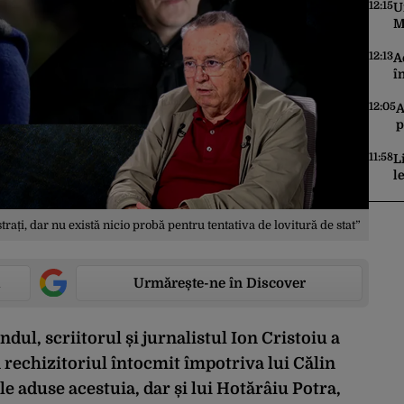
C
12:15
U
M
ș
t
12:13
A
î
d
p
12:05
A
u
p
s
11:58
L
l
a
p
c
trați, dar nu există nicio probă pentru tentativa de lovitură de stat”
Urmărește-ne în Discover
ndul, scriitorul și jurnalistul Ion Cristoiu a
rechizitoriul întocmit împotriva lui Călin
e aduse acestuia, dar și lui Hotărâiu Potra,