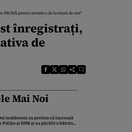
cio PROBĂ pentru tentativa de lovitură de stat”
st înregistrați,
ativa de
le Mai Noi
oi moldoveni au pretins că lucrează
a Poliție și BNR și au păcălit o bătrână
ă retragă 50.000 de lei din bancă.