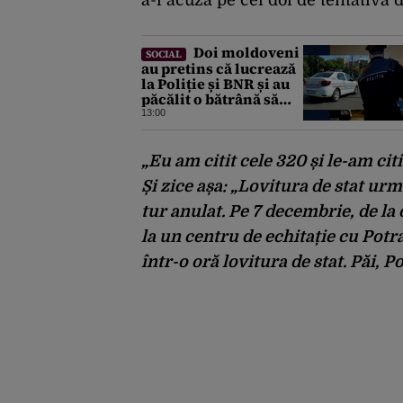
Doi moldoveni
SOCIAL
au pretins că lucrează
la Poliție și BNR și au
păcălit o bătrână să
retragă 50.000 de lei
13:00
din bancă. Cum au fost
prinși
„Eu am citit cele 320 și le-am citi
Și zice așa: „Lovitura de stat urm
tur anulat. Pe 7 decembrie, de la
la un centru de echitație cu Potra
într-o oră lovitura de stat. Păi, 