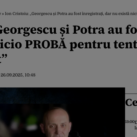
w
»
Ion Cristoiu: „Georgescu și Potra au fost înregistrați, dar nu există ni
Georgescu și Potra au fo
nicio PROBĂ pentru tent
t”
:
26.09.2025, 10:48
Ce
13:00
D
l
s