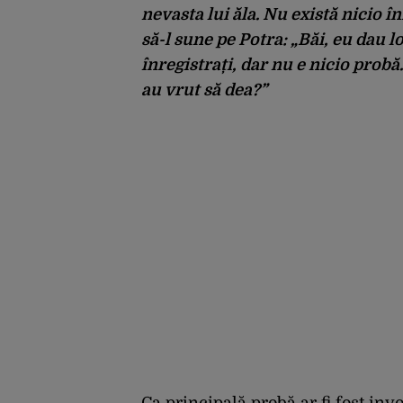
nevasta lui ăla. Nu există nicio în
să-l sune pe Potra: „Băi, eu dau lo
înregistrați, dar nu e nicio probă.
au vrut să dea?”
Ca principală probă ar fi fost inv