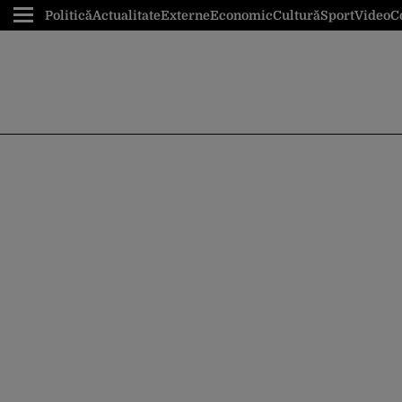
Politică
Actualitate
Externe
Economic
Cultură
Sport
Video
C