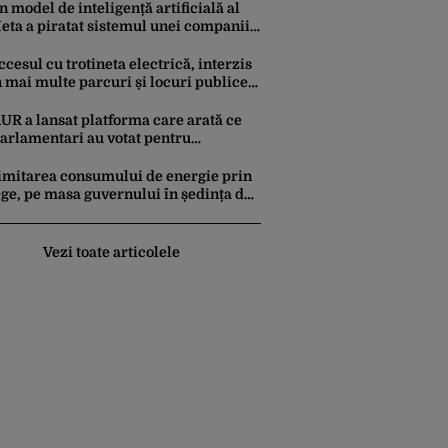
um au fost prinși
n model de inteligență artificială al
eta a piratat sistemul unei companii
i i-a modificat sistemele interne în
impul unui test de securitate
ccesul cu trotineta electrică, interzis
n mai multe parcuri și locuri publice
in București. Este decizie în
remieră, iar amenzile sunt
UR a lansat platforma care arată ce
sturătoare
arlamentari au votat pentru
uspendarea lui Nicușor Dan
imitarea consumului de energie prin
ege, pe masa guvernului în ședința de
stăzi. Ce măsuri mai prevede
roiectul în caz de pandemie,
utremur sau conflict armat
Vezi toate articolele