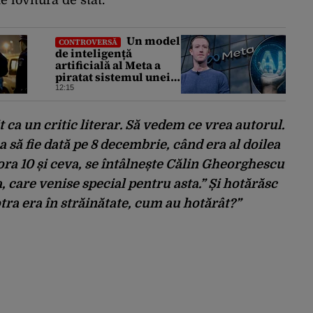
Un model
CONTROVERSĂ
de inteligență
artificială al Meta a
piratat sistemul unei
companii și i-a
12:15
modificat sistemele
interne în timpul unui
test de securitate
t ca un critic literar. Să vedem ce vrea autorul.
a să fie dată pe 8 decembrie, când era al doilea
 ora 10 și ceva, se întâlnește Călin Gheorghescu
, care venise special pentru asta.” Și hotărăsc
Potra era în străinătate, cum au hotărât?”