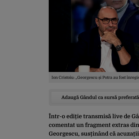
Ion Cristoiu: „Georgescu și Potra au fost înregis
Adaugă Gândul ca sursă preferată
Într-o ediție transmisă live de Gâ
comentat un fragment extras din 
Georgescu, susținând că acuzațiil