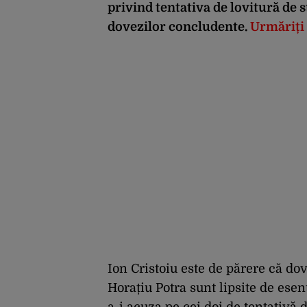
privind tentativa de lovitură de s
dovezilor concludente.
Urmăriți 
Ion Cristoiu este de părere că do
Horațiu Potra sunt lipsite de esen
a-i acuza pe cei doi de tentativă d