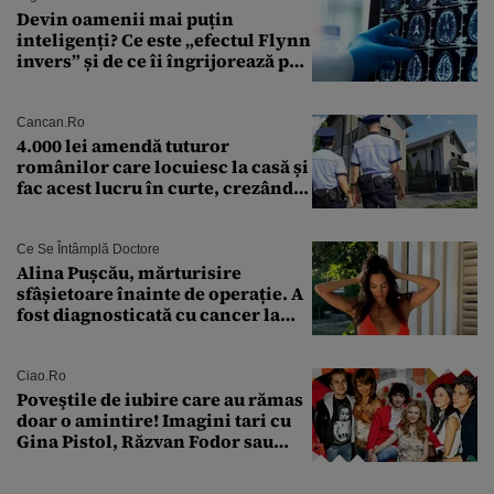
Devin oamenii mai puțin
inteligenți? Ce este „efectul Flynn
invers” și de ce îi îngrijorează pe
cercetători
Cancan.ro
4.000 lei amendă tuturor
românilor care locuiesc la casă și
fac acest lucru în curte, crezând
că nu îi vede nimeni
Ce Se Întâmplă Doctore
Alina Pușcău, mărturisire
sfâșietoare înainte de operație. A
fost diagnosticată cu cancer la
sân în metastază: „Este singurul
tratament care o să mă ajute să
îmi salvez viața”
Ciao.ro
Poveştile de iubire care au rămas
doar o amintire! Imagini tari cu
Gina Pistol, Răzvan Fodor sau
Andra Măruţă şi foştii parteneri