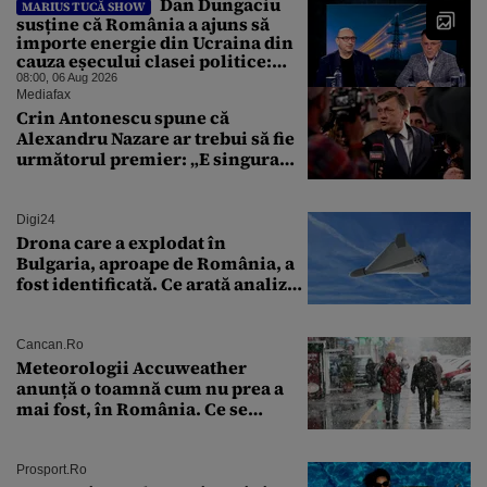
Dan Dungaciu
MARIUS TUCĂ SHOW
susține că România a ajuns să
importe energie din Ucraina din
cauza eșecului clasei politice:
Este bilanțul politic al ultimilor
08:00, 06 Aug 2026
ani
Mediafax
Crin Antonescu spune că
Alexandru Nazare ar trebui să fie
următorul premier: „E singura
soluție”
Digi24
Drona care a explodat în
Bulgaria, aproape de România, a
fost identificată. Ce arată analiza
preliminară a epavei
Cancan.ro
Meteorologii Accuweather
anunță o toamnă cum nu prea a
mai fost, în România. Ce se
întâmplă în septembrie,
octombrie și noiembrie 2026, în
București. Pe ce dată ninge
Prosport.ro