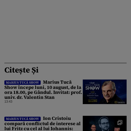
Citește Și
Marius Tucă
MARIUS TUCĂ SHOW
Show începe luni, 10 august, de la
ora 18.00, pe Gândul. Invitat: prof.
univ. dr. Valentin Stan
13:43
Ion Cristoiu
MARIUS TUCĂ SHOW
compară conflictul de interese al
lui Fritz cu cel al lui Iohannis: