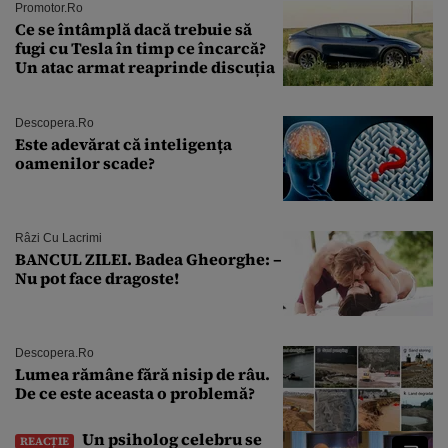
Promotor.ro
Ce se întâmplă dacă trebuie să
fugi cu Tesla în timp ce încarcă?
Un atac armat reaprinde discuția
Descopera.ro
Este adevărat că inteligența
oamenilor scade?
Râzi Cu Lacrimi
BANCUL ZILEI. Badea Gheorghe: –
Nu pot face dragoste!
Descopera.ro
Lumea rămâne fără nisip de râu.
De ce este aceasta o problemă?
Un psiholog celebru se
REACȚIE