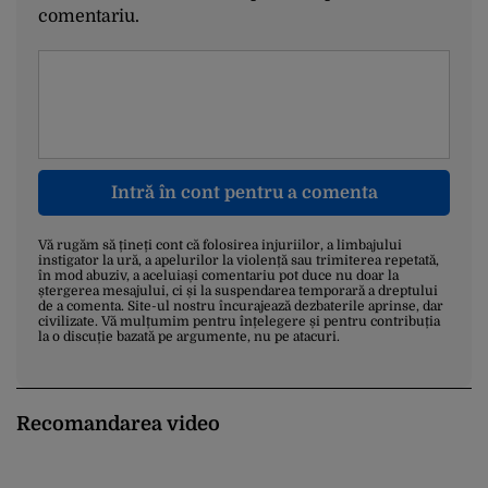
comentariu.
Intră în cont pentru a comenta
Vă rugăm să țineți cont că folosirea injuriilor, a limbajului
instigator la ură, a apelurilor la violență sau trimiterea repetată,
în mod abuziv, a aceluiași comentariu pot duce nu doar la
ștergerea mesajului, ci și la suspendarea temporară a dreptului
de a comenta. Site-ul nostru încurajează dezbaterile aprinse, dar
civilizate. Vă mulțumim pentru înțelegere și pentru contribuția
la o discuție bazată pe argumente, nu pe atacuri.
Recomandarea video