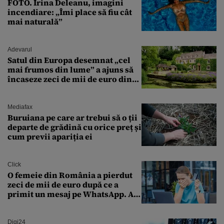
FOTO. Irina Deleanu, imagini
incendiare: „Îmi place să fiu cât
mai naturală”
Adevarul
Satul din Europa desemnat „cel
mai frumos din lume” a ajuns să
încaseze zeci de mii de euro din
amenzi pentru parcare. De ce s-au
săturat localnicii de turiști
Mediafax
Buruiana pe care ar trebui să o ții
departe de grădină cu orice preț și
cum previi apariția ei
Click
O femeie din România a pierdut
zeci de mii de euro după ce a
primit un mesaj pe WhatsApp. A
crezut că va moșteni 175.000 de
euro din Franța
Digi24