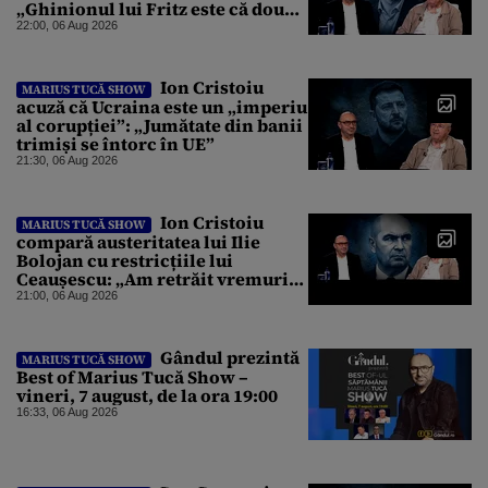
„Ghinionul lui Fritz este că două
instanțe l-au declarat
22:00, 06 Aug 2026
incompatibil”
Ion Cristoiu
MARIUS TUCĂ SHOW
acuză că Ucraina este un „imperiu
al corupției”: „Jumătate din banii
trimiși se întorc în UE”
21:30, 06 Aug 2026
Ion Cristoiu
MARIUS TUCĂ SHOW
compară austeritatea lui Ilie
Bolojan cu restricțiile lui
Ceaușescu: „Am retrăit vremurile
tinereții”
21:00, 06 Aug 2026
Gândul prezintă
MARIUS TUCĂ SHOW
Best of Marius Tucă Show –
vineri, 7 august, de la ora 19:00
16:33, 06 Aug 2026