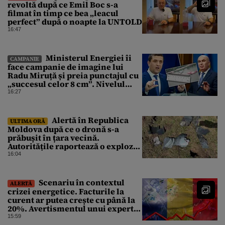
revoltă după ce Emil Boc s-a
filmat în timp ce bea „leacul
perfect” după o noapte la UNTOLD
16:47
Ministerul Energiei îi
CAMPANIE
face campanie de imagine lui
Radu Miruță și preia punctajul cu
„succesul celor 8 cm”. Nivelul
Dunării a crescut cu 4 cm
16:27
Alertă în Republica
ULTIMA ORĂ
Moldova după ce o dronă s-a
prăbușit în țara vecină.
Autoritățile raportează o explozie
urmată de incendiu
16:04
Scenariu în contextul
ALERTĂ
crizei energetice. Facturile la
curent ar putea crește cu până la
20%. Avertismentul unui expert
în energie
15:59