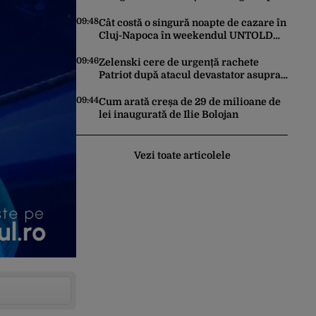
stâncă de pe Transfăgărășan. Gestul a
stârnit o furtună de comentarii pe
09:48
Cât costă o singură noapte de cazare în
internet
Cluj-Napoca în weekendul UNTOLD
2026. Prețurile au doborât orice
record
09:46
Zelenski cere de urgență rachete
Patriot după atacul devastator asupra
Kievului: „Este important să eliminăm
toate birocrațiile”
09:44
Cum arată creșa de 29 de milioane de
lei inaugurată de Ilie Bolojan
Vezi toate articolele