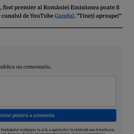
lă, fost premier al României
Emisiunea poate fi
e
canalul de YouTube
Gandul
.
”Tineți aproape!”
publica un comentariu.
n cont pentru a comenta
a limbajului instigator la ură, a apelurilor la violență sau trimiterea