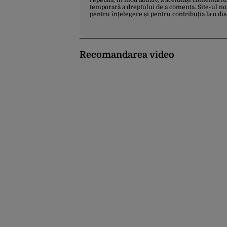
repetată, în mod abuziv, a aceluiași comentariu
temporară a dreptului de a comenta. Site-ul no
pentru înțelegere și pentru contribuția la o di
Recomandarea video