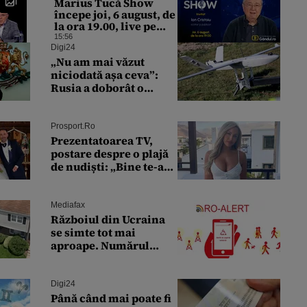
Marius Tucă Show
începe joi, 6 august, de
la ora 19.00, live pe
Gândul. Invitat: Ion
15:56
Cristoiu
Digi24
„Nu am mai văzut
niciodată așa ceva”:
Rusia a doborât o
dronă portugheză rară
și o va studia la un
institut de cercetare
Prosport.ro
Prezentatoarea TV,
postare despre o plajă
de nudiști: „Bine te-am
găsit, Amsterdam”
Mediafax
Războiul din Ucraina
se simte tot mai
aproape. Numărul
alertelor RO-Alert din
Tulcea a explodat
Digi24
Până când mai poate fi