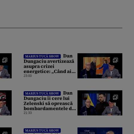
Dan
MARIUS TUCĂ SHOW
Dungaciu avertizează
asupra crizei
energetice: „Când ai
un vulcan deasupra,
23:00
nu stai să găsești
soluții cu leucoplast”
Dan
MARIUS TUCĂ SHOW
Dungaciu îi cere lui
Zelenski să oprească
bombardamentele din
Marea Neagră: „Aveți
21:33
un război, e al vostru,
dar lăsați restul să
circule”
MARIUS TUCĂ SHOW