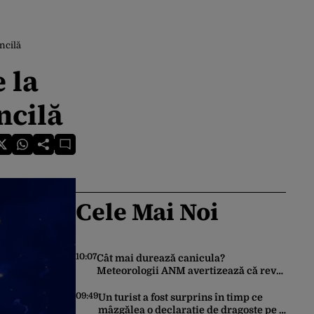
ncilă
 la
ncilă
Cele Mai Noi
10:07
Cât mai durează canicula?
Meteorologii ANM avertizează că revin
vijeliile și ploile torențiale. Care sunt
zonele vizate, începând chiar de azi
09:49
Un turist a fost surprins în timp ce
mâzgălea o declarație de dragoste pe o