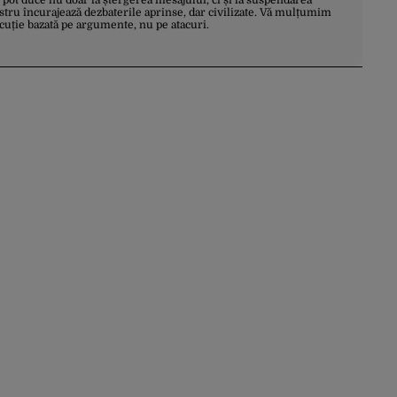
 pot duce nu doar la ștergerea mesajului, ci și la suspendarea
stru încurajează dezbaterile aprinse, dar civilizate. Vă mulțumim
scuție bazată pe argumente, nu pe atacuri.