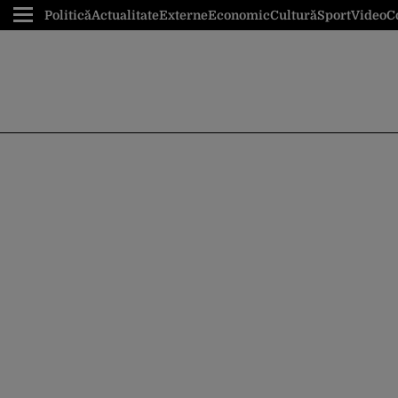
Politică
Actualitate
Externe
Economic
Cultură
Sport
Video
C