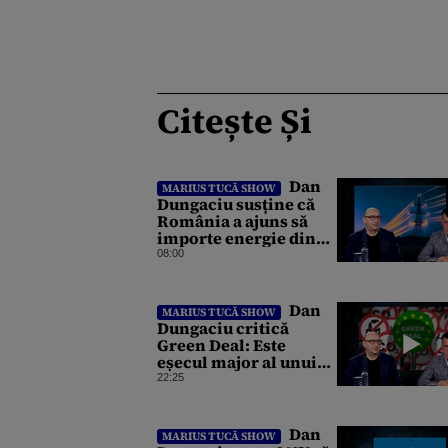
Citește Și
Dan
MARIUS TUCĂ SHOW
Dungaciu susține că
România a ajuns să
importe energie din
Ucraina din cauza
08:00
eșecului clasei
politice: Este bilanțul
politic al ultimilor ani
Dan
MARIUS TUCĂ SHOW
Dungaciu critică
Green Deal: Este
eșecul major al unui
om care a luat 14% la
22:25
alegerile
parlamentare din
Olanda
Dan
MARIUS TUCĂ SHOW