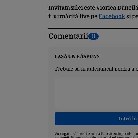
Invitata zilei este Viorica Danci
fi urmărită
live pe
Facebook
și
p
Comentarii
0
LASĂ UN RĂSPUNS
Trebuie să fii
autentificat
pentru a 
Intră î
Vă rugăm să țineți cont că folosirea injuriilor, 