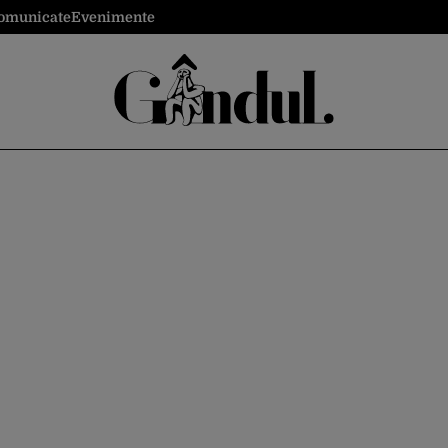
omunicate
Evenimente