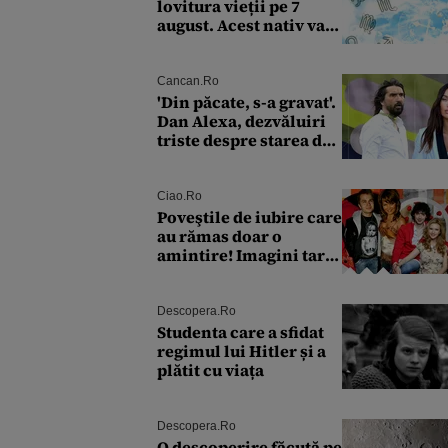
lovitura vieții pe 7
august. Acest nativ va
avea lumea la picioare
Cancan.ro
'Din păcate, s-a gravat'.
Dan Alexa, dezvăluiri
triste despre starea de
sănătate a Alinei
Pușcău. Ce discuție au
avut cu două zile în
Ciao.ro
urmă
Poveştile de iubire care
au rămas doar o
amintire! Imagini tari
cu Gina Pistol, Răzvan
Fodor sau Andra
Măruţă şi foştii
Descopera.ro
parteneri
Studenta care a sfidat
regimul lui Hitler și a
plătit cu viața
Descopera.ro
O descoperire făcută pe