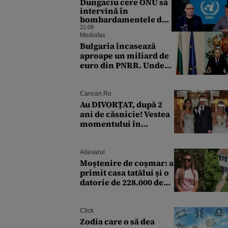
Dungaciu cere ONU să
intervină în
bombardamentele din
Marea Neagră: Au știut
21:08
să o facă în 2022 ca să
Mediafax
salveze grânele
Bulgaria încasează
ucrainene
aproape un miliard de
euro din PNRR. Unde
vor merge banii
Cancan.ro
Au DIVORȚAT, după 2
ani de căsnicie! Vestea
momentului în
showbiz😮
Adevarul
Moștenire de coșmar: a
primit casa tatălui și o
datorie de 228.000 de
dolari la apă pentru tot
cartierul
Click
Zodia care o să dea