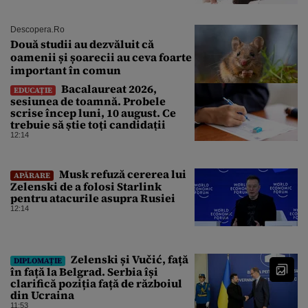
Descopera.ro
Două studii au dezvăluit că
oamenii și șoarecii au ceva foarte
important în comun
Bacalaureat 2026,
EDUCAȚIE
sesiunea de toamnă. Probele
scrise încep luni, 10 august. Ce
trebuie să știe toți candidații
12:14
Musk refuză cererea lui
APĂRARE
Zelenski de a folosi Starlink
pentru atacurile asupra Rusiei
12:14
Zelenski și Vučić, față
DIPLOMAȚIE
în față la Belgrad. Serbia își
clarifică poziția față de războiul
din Ucraina
11:53