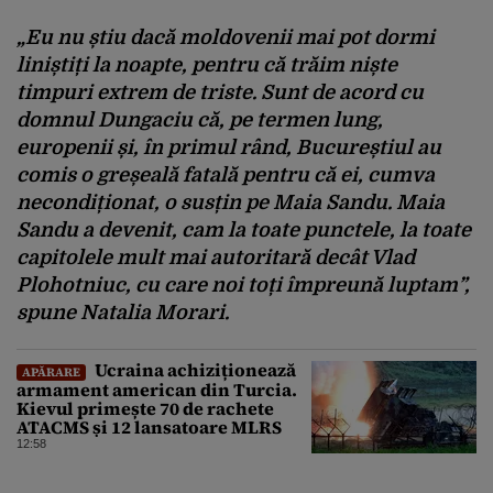
„Eu nu știu dacă moldovenii mai pot dormi
liniștiți la noapte
, p
entru că trăim niște
timpuri extrem de triste
.
Sunt de acord cu
domnul Dungaciu că, pe termen lung,
europenii și, în primul rând, București
ul
au
comis o greșeală fatală pentru că ei, cumva
necondiționat, o susțin pe Maia Sandu
. M
aia
Sandu a devenit, cam la toate punctele, la toate
capitolele mult mai autoritară decât Vlad
Plohotniuc, cu care noi toți împreună luptam”,
spune Natalia Morari.
Ucraina achiziționează
APĂRARE
armament american din Turcia.
Kievul primește 70 de rachete
ATACMS și 12 lansatoare MLRS
12:58