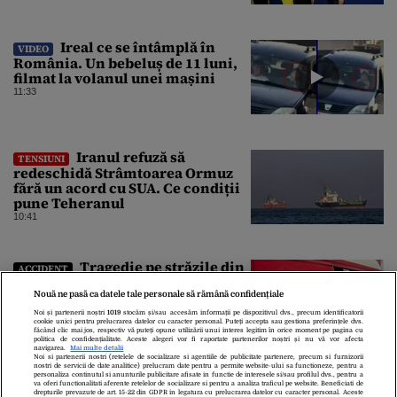
Ireal ce se întâmplă în
VIDEO
România. Un bebeluș de 11 luni,
filmat la volanul unei mașini
11:33
Iranul refuză să
TENSIUNI
redeschidă Strâmtoarea Ormuz
fără un acord cu SUA. Ce condiții
pune Teheranul
10:41
Tragedie pe străzile din
ACCIDENT
România! Accident grav pe DN6. O
persoană a murit
Nouă ne pasă ca datele tale personale să rămână confidențiale
10:31
Noi și partenerii noștri
1019
stocăm și/sau accesăm informații pe dispozitivul dvs., precum identificatorii
cookie unici pentru prelucrarea datelor cu caracter personal. Puteți accepta sau gestiona preferințele dvs.
făcând clic mai jos, respectiv vă puteți opune utilizării unui interes legitim în orice moment pe pagina cu
politica de confidențialitate. Aceste alegeri vor fi raportate partenerilor noștri și nu vă vor afecta
navigarea.
Mai multe detalii
Noi si partenerii nostri (retelele de socializare si agentiile de publicitate partenere, precum si furnizorii
nostri de servicii de date analitice) prelucram date pentru a permite website-ului sa functioneze, pentru a
personaliza continutul si anunturile publicitare afisate in functie de interesele si/sau profilul dvs., pentru a
va oferi functionalitati aferente retelelor de socializare si pentru a analiza traficul pe website. Beneficiati de
drepturile prevazute de art. 15-22 din GDPR in legatura cu prelucrarea datelor cu caracter personal. Aceste