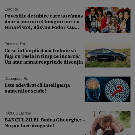
tratament care o să mă ajute să
îmi salvez viața”
Ciao.ro
Poveştile de iubire care au rămas
doar o amintire! Imagini tari cu
Gina Pistol, Răzvan Fodor sau
Andra Măruţă şi foştii parteneri
Promotor.ro
Ce se întâmplă dacă trebuie să
fugi cu Tesla în timp ce încarcă?
Un atac armat reaprinde discuția
Descopera.ro
Este adevărat că inteligența
oamenilor scade?
Râzi Cu Lacrimi
BANCUL ZILEI. Badea Gheorghe: –
Nu pot face dragoste!