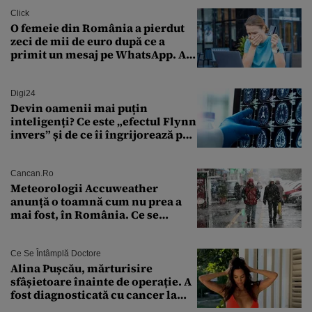
Click
O femeie din România a pierdut
zeci de mii de euro după ce a
primit un mesaj pe WhatsApp. A
crezut că va moșteni 175.000 de
euro din Franța
Digi24
Devin oamenii mai puțin
inteligenți? Ce este „efectul Flynn
invers” și de ce îi îngrijorează pe
cercetători
Cancan.ro
Meteorologii Accuweather
anunță o toamnă cum nu prea a
mai fost, în România. Ce se
întâmplă în septembrie,
octombrie și noiembrie 2026, în
București. Pe ce dată ninge
Ce Se Întâmplă Doctore
Alina Pușcău, mărturisire
sfâșietoare înainte de operație. A
fost diagnosticată cu cancer la
sân în metastază: „Este singurul