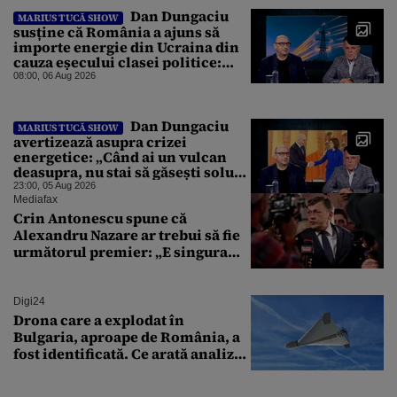
Dan Dungaciu
MARIUS TUCĂ SHOW
susține că România a ajuns să
importe energie din Ucraina din
cauza eșecului clasei politice:
Este bilanțul politic al ultimilor
08:00, 06 Aug 2026
ani
Dan Dungaciu
MARIUS TUCĂ SHOW
avertizează asupra crizei
energetice: „Când ai un vulcan
deasupra, nu stai să găsești soluții
cu leucoplast”
23:00, 05 Aug 2026
Mediafax
Crin Antonescu spune că
Alexandru Nazare ar trebui să fie
următorul premier: „E singura
soluție”
Digi24
Drona care a explodat în
Bulgaria, aproape de România, a
fost identificată. Ce arată analiza
preliminară a epavei