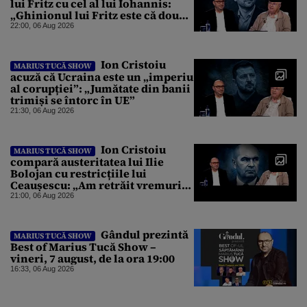
lui Fritz cu cel al lui Iohannis:
„Ghinionul lui Fritz este că două
instanțe l-au declarat
22:00, 06 Aug 2026
incompatibil”
Ion Cristoiu
MARIUS TUCĂ SHOW
acuză că Ucraina este un „imperiu
al corupției”: „Jumătate din banii
trimiși se întorc în UE”
21:30, 06 Aug 2026
Ion Cristoiu
MARIUS TUCĂ SHOW
compară austeritatea lui Ilie
Bolojan cu restricțiile lui
Ceaușescu: „Am retrăit vremurile
tinereții”
21:00, 06 Aug 2026
Gândul prezintă
MARIUS TUCĂ SHOW
Best of Marius Tucă Show –
vineri, 7 august, de la ora 19:00
16:33, 06 Aug 2026