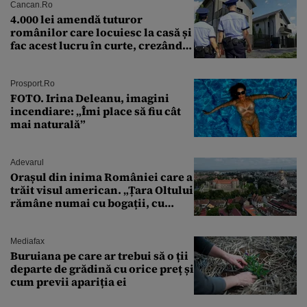
Cancan.ro
4.000 lei amendă tuturor
românilor care locuiesc la casă și
fac acest lucru în curte, crezând
că nu îi vede nimeni
Prosport.ro
FOTO. Irina Deleanu, imagini
incendiare: „Îmi place să fiu cât
mai naturală”
Adevarul
Orașul din inima României care a
trăit visul american. „Țara Oltului
rămâne numai cu bogații, cu
babele, cu moșnegii și cu
sărăntocii”
Mediafax
Buruiana pe care ar trebui să o ții
departe de grădină cu orice preț și
cum previi apariția ei