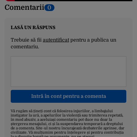
Comentarii
0
LASĂ UN RĂSPUNS
Trebuie să fii
autentificat
pentru a publica un
comentariu.
Intră în cont pentru a comenta
Vă rugăm să țineți cont că folosirea injuriilor, a limbajului
instigator la ură, a apelurilor la violență sau trimiterea repetată,
în mod abuziv, a aceluiași comentariu pot duce nu doar la
ștergerea mesajului, ci și la suspendarea temporară a dreptului
de a comenta. Site-ul nostru încurajează dezbaterile aprinse, dar
civilizate. Vă mulțumim pentru înțelegere și pentru contribuția
la o discuție bazată pe argumente, nu pe atacuri.