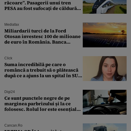
răcoare”. Pasagerii unui tren
PESA au fost sufocați de căldură
pe ruta București-Constanța
Mediafax
Miliardarii turci de la Ford
Otosan investesc 100 de milioane
de euro în România. Banca
Transilvania le acordă o
finanțare uriașă
Click
Suma incredibilă pe care o
româncă a trebuit să o plătească
după ce a ajuns la un spital în SUA:
„Asta este America”
Digi24
Ce sunt punctele negre de pe
marginea parbrizului și la ce
folosesc. Rolul lor este esențial
pentru siguranța mașinii
Cancan.ro