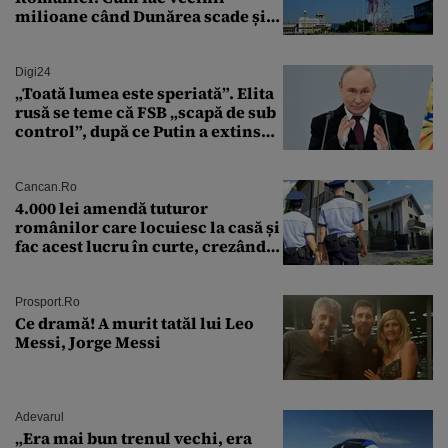
milioane când Dunărea scade și
Cernavodă produce puțin
Digi24
„Toată lumea este speriată”. Elita
rusă se teme că FSB „scapă de sub
control”, după ce Putin a extins
puterea serviciului
Cancan.ro
4.000 lei amendă tuturor
românilor care locuiesc la casă și
fac acest lucru în curte, crezând
că nu îi vede nimeni
Prosport.ro
Ce dramă! A murit tatăl lui Leo
Messi, Jorge Messi
Adevarul
„Era mai bun trenul vechi, era