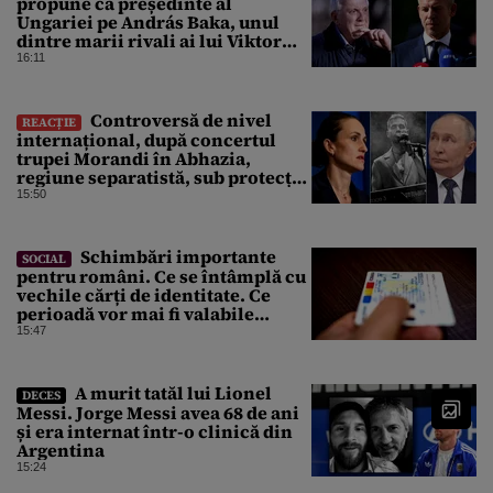
propune ca președinte al
Ungariei pe András Baka, unul
dintre marii rivali ai lui Viktor
Orbán
16:11
Controversă de nivel
REACȚIE
internațional, după concertul
trupei Morandi în Abhazia,
regiune separatistă, sub protecția
Rusiei
15:50
Schimbări importante
SOCIAL
pentru români. Ce se întâmplă cu
vechile cărți de identitate. Ce
perioadă vor mai fi valabile
buletinele clasice
15:47
A murit tatăl lui Lionel
DECES
Messi. Jorge Messi avea 68 de ani
și era internat într-o clinică din
Argentina
15:24