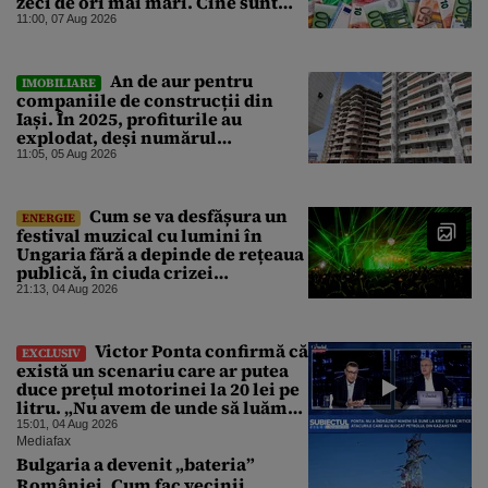
zeci de ori mai mari. Cine sunt
noii „băieți deștepți” din energie
11:00, 07 Aug 2026
de la sud de Dunăre
An de aur pentru
IMOBILIARE
companiile de construcții din
Iași. În 2025, profiturile au
explodat, deși numărul
angajaților a scăzut
11:05, 05 Aug 2026
Cum se va desfășura un
ENERGIE
festival muzical cu lumini în
Ungaria fără a depinde de rețeaua
publică, în ciuda crizei
energetice
21:13, 04 Aug 2026
Victor Ponta confirmă că
EXCLUSIV
există un scenariu care ar putea
duce prețul motorinei la 20 lei pe
litru. „Nu avem de unde să luăm
petrol”
15:01, 04 Aug 2026
Mediafax
Bulgaria a devenit „bateria”
României. Cum fac vecinii