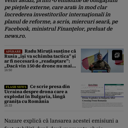
venit astăzi, printr-o emisiune de obligaţiuni
pe pieţele externe, care aratǎ în mod clar
încrederea investitorilor internaţionali în
planul de reforme, a scris, miercuri seară, pe
Facebook, ministrul Finanţelor, preluat de
news.ro.
Radu Miruță susține că
APĂRARE
Rusia „își va schimba tactica” și
ar fi necesară o „readaptare”:
„Dacă vin 150 de drone nu mai
suntem pe timp de pace”
16:50
Ce scrie presa din
FLASH NEWS
Ucraina despre drona care a
explodat în Bulgaria, lângă
granița cu România
16:33
Nazare explică că lansarea acestei emisiuni a