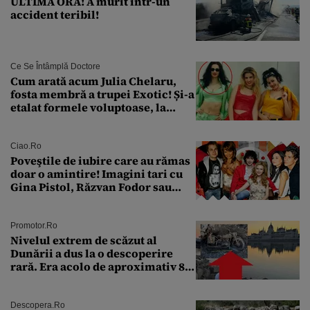
ULTIMA ORĂ! A murit într-un
accident teribil!
Ce Se Întâmplă Doctore
Cum arată acum Julia Chelaru,
fosta membră a trupei Exotic! Și-a
etalat formele voluptoase, la
aproape 50 de ani
Ciao.ro
Poveştile de iubire care au rămas
doar o amintire! Imagini tari cu
Gina Pistol, Răzvan Fodor sau
Andra Măruţă şi foştii parteneri
Promotor.ro
Nivelul extrem de scăzut al
Dunării a dus la o descoperire
rară. Era acolo de aproximativ 80
de ani
Descopera.ro