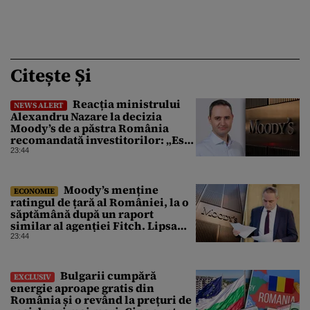
Citește Și
Reacția ministrului
NEWS ALERT
Alexandru Nazare la decizia
Moody’s de a păstra România
recomandată investitorilor: „Este
un răgaz, dar în niciun caz un
23:44
motiv de relaxare”
Moody’s menține
ECONOMIE
ratingul de țară al României, la o
săptămână după un raport
similar al agenției Fitch. Lipsa
unui guvern cu puteri depline,
23:44
principala vulnerabilitate din
raport
Bulgarii cumpără
EXCLUSIV
energie aproape gratis din
România și o revând la prețuri de