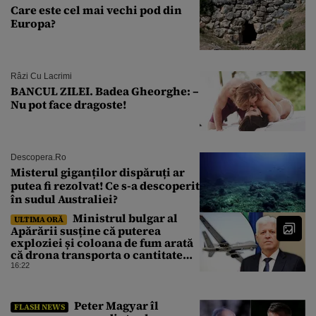
Care este cel mai vechi pod din
Europa?
Râzi Cu Lacrimi
BANCUL ZILEI. Badea Gheorghe: –
Nu pot face dragoste!
Descopera.ro
Misterul giganților dispăruți ar
putea fi rezolvat! Ce s-a descoperit
în sudul Australiei?
Ministrul bulgar al
ULTIMA ORĂ
Apărării susține că puterea
exploziei și coloana de fum arată
că drona transporta o cantitate
semnificativă de exploziv
16:22
Peter Magyar îl
FLASH NEWS