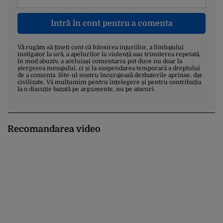
Intră în cont pentru a comenta
Vă rugăm să țineți cont că folosirea injuriilor, a limbajului
instigator la ură, a apelurilor la violență sau trimiterea repetată,
în mod abuziv, a aceluiași comentariu pot duce nu doar la
ștergerea mesajului, ci și la suspendarea temporară a dreptului
de a comenta. Site-ul nostru încurajează dezbaterile aprinse, dar
civilizate. Vă mulțumim pentru înțelegere și pentru contribuția
la o discuție bazată pe argumente, nu pe atacuri.
Recomandarea video