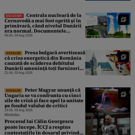
Centrala nucleară de la
EXCLUSIV
Cernavodă a mai fost oprită și în
primăvară, când nivelul Dunării
era normal. Documentele
descoperite de Gândul arată că
06:00, 04 Aug 2026
reactoarele au fost închise timp
de 20 de zile
Presa bulgară avertizează
ENERGIE
că criza energetică din România
cauzată de scăderea debitului
Dunării amenință toți furnizorii
balcanici de electricitate
21:09, 03 Aug 2026
Peter Magyar anunță că
ENERGIE
Ungaria se va confrunta cu cinci
zile de criză și face apel la unitate
pe fondul valului de critici
19:56, 03 Aug 2026
Mediafax
Procesul lui Călin Georgescu
poate începe. ÎCCJ a respins
contestațiile în dosarul privind