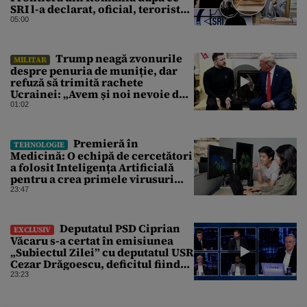
SRI l-a declarat, oficial, terorist
ISIS
05:00
Trump neagă zvonurile
MILITAR
despre penuria de muniție, dar
refuză să trimită rachete
Ucrainei: „Avem și noi nevoie de
rachete”
01:02
Premieră în
TEHNOLOGIE
Medicină: O echipă de cercetători
a folosit Inteligența Artificială
pentru a crea primele virusuri
sintetice la tratarea de E.coli
23:47
Deputatul PSD Ciprian
EXCLUSIV
Văcaru s-a certat în emisiunea
„Subiectul Zilei” cu deputatul USR
Cezar Drăgoescu, deficitul fiind
motivul scandalului
23:23