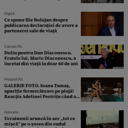
lovitura de stat
Digi24
Ce spune Ilie Bolojan despre
publicarea declarației de avere a
partenerei sale de viață
Cancan.ro
Doliu pentru Dan Diaconescu.
Fratele lui, Mario Diaconescu, a
încetat din viață la doar 60 de ani
Prosport.ro
GALERIE FOTO. Ioana Tamaş,
apariție fermecătoare pe plajă!
Reacția Adelinei Pestrițu când a
văzut-o
Adevarul
Ucrainenii aruncă în aer „tot ce
mișcă” pe o șosea din sudul