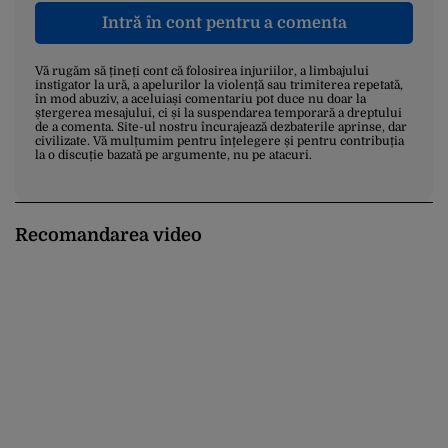
Intră în cont pentru a comenta
Vă rugăm să țineți cont că folosirea injuriilor, a limbajului
instigator la ură, a apelurilor la violență sau trimiterea repetată,
în mod abuziv, a aceluiași comentariu pot duce nu doar la
ștergerea mesajului, ci și la suspendarea temporară a dreptului
de a comenta. Site-ul nostru încurajează dezbaterile aprinse, dar
civilizate. Vă mulțumim pentru înțelegere și pentru contribuția
la o discuție bazată pe argumente, nu pe atacuri.
Recomandarea video