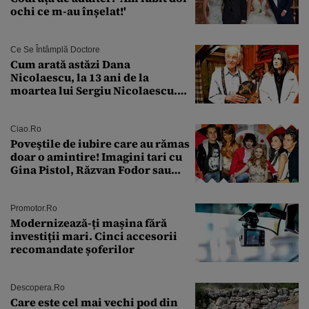
ochi ce m-au înșelat!'
Ce Se Întâmplă Doctore
Cum arată astăzi Dana
Nicolaescu, la 13 ani de la
moartea lui Sergiu Nicolaescu.
Transformarea care i-a surprins
pe toți
Ciao.ro
Poveştile de iubire care au rămas
doar o amintire! Imagini tari cu
Gina Pistol, Răzvan Fodor sau
Andra Măruţă şi foştii parteneri
Promotor.ro
Modernizează-ți mașina fără
investiții mari. Cinci accesorii
recomandate șoferilor
Descopera.ro
Care este cel mai vechi pod din