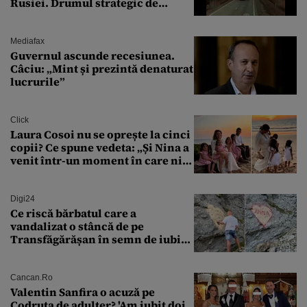
Rusiei. Drumul strategic de
aprovizionare către Crimeea este
controlat complet
Mediafax
Guvernul ascunde recesiunea.
Câciu: „Mint și prezintă denaturat
lucrurile”
Click
Laura Cosoi nu se oprește la cinci
copii? Ce spune vedeta: „Și Nina a
venit într-un moment în care nici
măcar nu mai discutam”
Digi24
Ce riscă bărbatul care a
vandalizat o stâncă de pe
Transfăgărășan în semn de iubire
față de „Anna”
Cancan.ro
Valentin Sanfira o acuză pe
Codruța de adulter? 'Am iubit doi