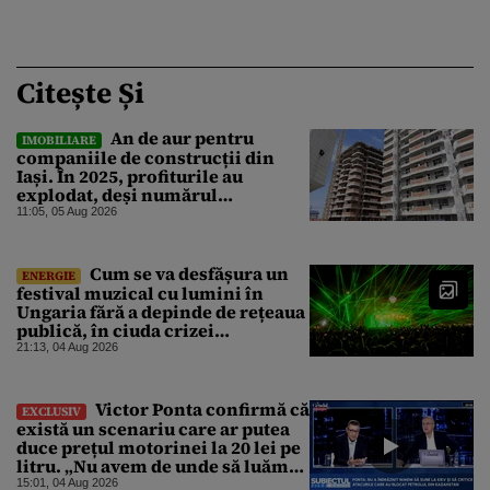
Citește Și
An de aur pentru
IMOBILIARE
companiile de construcții din
Iași. În 2025, profiturile au
explodat, deși numărul
angajaților a scăzut
11:05, 05 Aug 2026
Cum se va desfășura un
ENERGIE
festival muzical cu lumini în
Ungaria fără a depinde de rețeaua
publică, în ciuda crizei
energetice
21:13, 04 Aug 2026
Victor Ponta confirmă că
EXCLUSIV
există un scenariu care ar putea
duce prețul motorinei la 20 lei pe
litru. „Nu avem de unde să luăm
petrol”
15:01, 04 Aug 2026