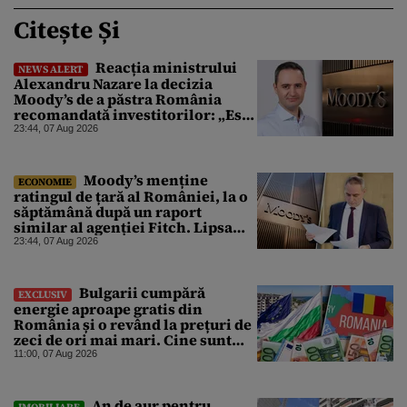
Citește Și
Reacția ministrului
NEWS ALERT
Alexandru Nazare la decizia
Moody’s de a păstra România
recomandată investitorilor: „Este
un răgaz, dar în niciun caz un
23:44, 07 Aug 2026
motiv de relaxare”
Moody’s menține
ECONOMIE
ratingul de țară al României, la o
săptămână după un raport
similar al agenției Fitch. Lipsa
unui guvern cu puteri depline,
23:44, 07 Aug 2026
principala vulnerabilitate din
raport
Bulgarii cumpără
EXCLUSIV
energie aproape gratis din
România și o revând la prețuri de
zeci de ori mai mari. Cine sunt
noii „băieți deștepți” din energie
11:00, 07 Aug 2026
de la sud de Dunăre
An de aur pentru
IMOBILIARE