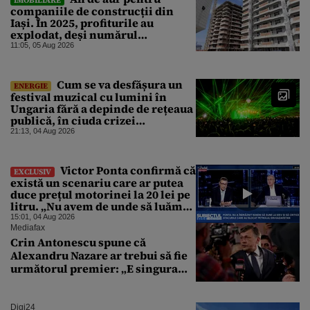
companiile de construcții din
Iași. În 2025, profiturile au
explodat, deși numărul
angajaților a scăzut
11:05, 05 Aug 2026
Cum se va desfășura un
ENERGIE
festival muzical cu lumini în
Ungaria fără a depinde de rețeaua
publică, în ciuda crizei
energetice
21:13, 04 Aug 2026
Victor Ponta confirmă că
EXCLUSIV
există un scenariu care ar putea
duce prețul motorinei la 20 lei pe
litru. „Nu avem de unde să luăm
petrol”
15:01, 04 Aug 2026
Mediafax
Crin Antonescu spune că
Alexandru Nazare ar trebui să fie
următorul premier: „E singura
soluție”
Digi24