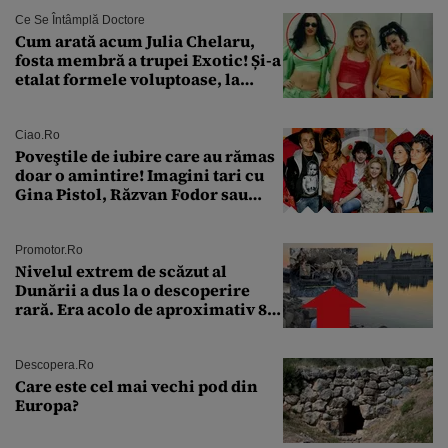
Ce Se Întâmplă Doctore
Cum arată acum Julia Chelaru,
fosta membră a trupei Exotic! Și-a
etalat formele voluptoase, la
aproape 50 de ani
Ciao.ro
Poveştile de iubire care au rămas
doar o amintire! Imagini tari cu
Gina Pistol, Răzvan Fodor sau
Andra Măruţă şi foştii parteneri
Promotor.ro
Nivelul extrem de scăzut al
Dunării a dus la o descoperire
rară. Era acolo de aproximativ 80
de ani
Descopera.ro
Care este cel mai vechi pod din
Europa?