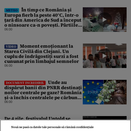
În timp ce România și
METEO
Europa fierb la peste 40°C, într-o
țară din America de Sud a început
o ninsoare ca-n povești. Pârtiile
s-au umplut de schiori
06:00
Moment emoționant la
VIDEO
Starea Civilă din Clejani. Un
cuplu de îndrăgostiți surzi a fost
cununat prin limbajul semnelor
06:00
Unde au
DOCUMENT INCREDIBIL
dispărut banii din PNRR destinați
noilor centrale pe gaze? România
și-a închis centralele pe cărbune
în ritm galopant, dar nu a pus
06:00
nimic în loc. 20 milioane de euro
s-au dus pe apa sâmbetei
De 4 zile, festivalul Untold se
desfășoară fără restricții și
consumă energie cât un oraș. În
Nouă ne pasă ca datele tale personale să rămână confidențiale