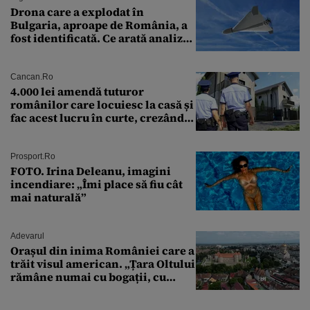
Drona care a explodat în
Bulgaria, aproape de România, a
fost identificată. Ce arată analiza
preliminară a epavei
Cancan.ro
4.000 lei amendă tuturor
românilor care locuiesc la casă și
fac acest lucru în curte, crezând
că nu îi vede nimeni
Prosport.ro
FOTO. Irina Deleanu, imagini
incendiare: „Îmi place să fiu cât
mai naturală”
Adevarul
Orașul din inima României care a
trăit visul american. „Țara Oltului
rămâne numai cu bogații, cu
babele, cu moșnegii și cu
sărăntocii”