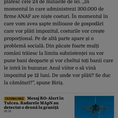
plătesc cele 24 de miliarde de lei. „În
momentul în care administrezi 300.000 de
firme ANAF are niște costuri. În momentul în
care vom avea șapte milioane de gospodări
care vor plăti impozitul, costurile vor crește
proporțional. Pe de altă parte apare și o
problemă socială. Din păcate foarte mulți
români trăiesc la limita subzistenței nu vor
pune bani deoparte și vor cheltui toți banii care
le intră în buzunar. Anul viitor o să vină
impozitul pe 12 luni. De unde vor plăti? Se duc
la cămătari?”, spune Biriș.
Mesaj RO-Alert în
ULTIMA ORĂ
Tulcea. Radarele MApN au
detectat o dronă la graniţă
08:39