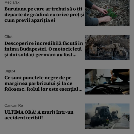
Mediafax
Buruiana pe care ar trebui să o ții
departe de grădină cu orice preț și
cum previi apariția ei
Click
Descoperire incredibilă făcută în
inima Budapestei. O motocicletă
și doi soldați germani au fost
găsiți în Dunăre
Digi24
Ce sunt punctele negre de pe
marginea parbrizului și la ce
folosesc. Rolul lor este esențial
pentru siguranța mașinii
Cancan.ro
ULTIMA ORĂ! A murit într-un
accident teribil!