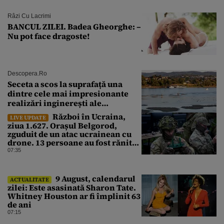
Râzi Cu Lacrimi
BANCUL ZILEI. Badea Gheorghe: –
Nu pot face dragoste!
Descopera.ro
Seceta a scos la suprafață una
dintre cele mai impresionante
realizări inginerești ale
Imperiului Roman
Război în Ucraina,
LIVE UPDATE
ziua 1.627. Orașul Belgorod,
zguduit de un atac ucrainean cu
drone. 13 persoane au fost rănite
și mai multe clădiri, incendiate
07:35
9 August, calendarul
ACTUALITATE
zilei: Este asasinată Sharon Tate.
Whitney Houston ar fi împlinit 63
de ani
07:15