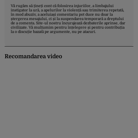
Vă rugăm să țineți cont că folosirea injuriilor, a limbajului
instigator la ură, a apelurilor la violență sau trimiterea repetată,
în mod abuziv, a aceluiași comentariu pot duce nu doar la
ștergerea mesajului, ci și la suspendarea temporară a dreptului
de a comenta. Site-ul nostru încurajează dezbaterile aprinse, dar
civilizate. Vă mulțumim pentru înțelegere și pentru contribuția
la o discuție bazată pe argumente, nu pe atacuri.
Recomandarea video