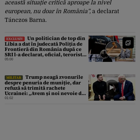
această situație critică aproape la nivel
european, nu doar în România”,
a declarat
Tánczos Barna.
Un politician de top din
EXCLUSIV
Libia a dat în judecată Poliția de
Frontieră din România după ce
SRI l-a declarat, oficial, terorist
ISIS
05:00
Trump neagă zvonurile
MILITAR
despre penuria de muniție, dar
refuză să trimită rachete
Ucrainei: „Avem și noi nevoie de
rachete”
01:02