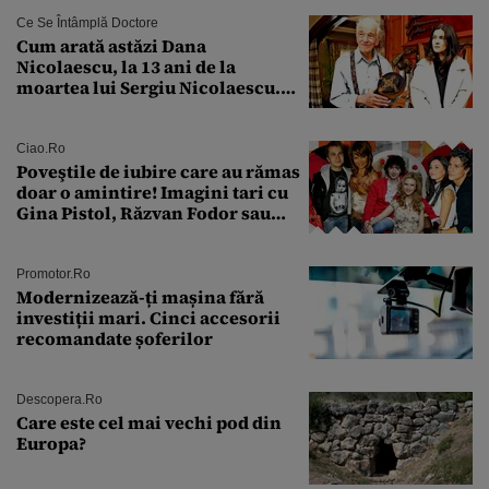
Ce Se Întâmplă Doctore
Cum arată astăzi Dana
Nicolaescu, la 13 ani de la
moartea lui Sergiu Nicolaescu.
Transformarea care i-a surprins
pe toți
Ciao.ro
Poveştile de iubire care au rămas
doar o amintire! Imagini tari cu
Gina Pistol, Răzvan Fodor sau
Andra Măruţă şi foştii parteneri
Promotor.ro
Modernizează-ți mașina fără
investiții mari. Cinci accesorii
recomandate șoferilor
Descopera.ro
Care este cel mai vechi pod din
Europa?