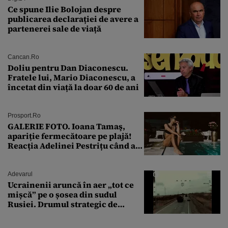
Ce spune Ilie Bolojan despre
publicarea declarației de avere a
partenerei sale de viață
Cancan.ro
Doliu pentru Dan Diaconescu.
Fratele lui, Mario Diaconescu, a
încetat din viață la doar 60 de ani
Prosport.ro
GALERIE FOTO. Ioana Tamaş,
apariție fermecătoare pe plajă!
Reacția Adelinei Pestrițu când a
văzut-o
Adevarul
Ucrainenii aruncă în aer „tot ce
mișcă” pe o șosea din sudul
Rusiei. Drumul strategic de
aprovizionare către Crimeea este
controlat complet