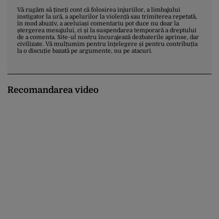
Vă rugăm să țineți cont că folosirea injuriilor, a limbajului
instigator la ură, a apelurilor la violență sau trimiterea repetată,
în mod abuziv, a aceluiași comentariu pot duce nu doar la
ștergerea mesajului, ci și la suspendarea temporară a dreptului
de a comenta. Site-ul nostru încurajează dezbaterile aprinse, dar
civilizate. Vă mulțumim pentru înțelegere și pentru contribuția
la o discuție bazată pe argumente, nu pe atacuri.
Recomandarea video