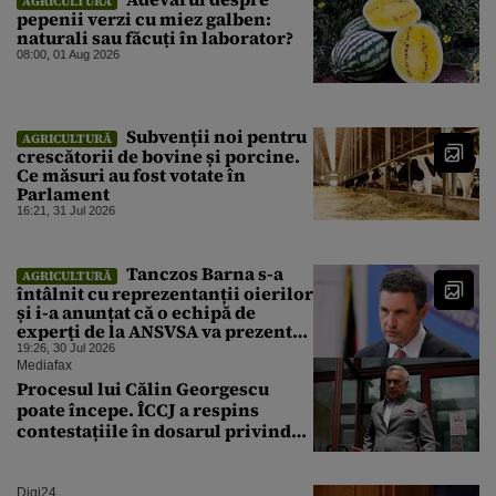
AGRICULTURĂ
pepenii verzi cu miez galben:
naturali sau făcuți în laborator?
08:00, 01 Aug 2026
Subvenții noi pentru
AGRICULTURĂ
crescătorii de bovine și porcine.
Ce măsuri au fost votate în
Parlament
16:21, 31 Jul 2026
Tanczos Barna s-a
AGRICULTURĂ
întâlnit cu reprezentanții oierilor
și i-a anunțat că o echipă de
experți de la ANSVSA va prezenta
planul pentru ieșirea din criză
19:26, 30 Jul 2026
Mediafax
Procesul lui Călin Georgescu
poate începe. ÎCCJ a respins
contestațiile în dosarul privind
lovitura de stat
Digi24