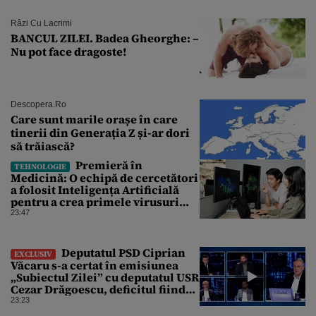
Râzi Cu Lacrimi
BANCUL ZILEI. Badea Gheorghe: –
Nu pot face dragoste!
Descopera.ro
Care sunt marile orașe în care
tinerii din Generația Z și-ar dori
să trăiască?
Premieră în
TEHNOLOGIE
Medicină: O echipă de cercetători
a folosit Inteligența Artificială
pentru a crea primele virusuri
sintetice la tratarea de E.coli
23:47
Deputatul PSD Ciprian
EXCLUSIV
Văcaru s-a certat în emisiunea
„Subiectul Zilei” cu deputatul USR
Cezar Drăgoescu, deficitul fiind
motivul scandalului
23:23