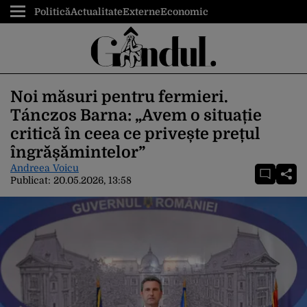
Politică
Actualitate
Externe
Economic
Noi măsuri pentru fermieri.
Tánczos Barna: „Avem o situație
critică în ceea ce privește prețul
îngrășămintelor”
Andreea Voicu
Publicat:
20.05.2026, 13:58