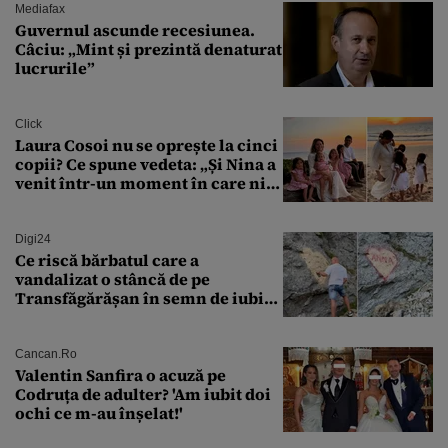
Mediafax
Guvernul ascunde recesiunea.
Câciu: „Mint și prezintă denaturat
lucrurile”
Click
Laura Cosoi nu se oprește la cinci
copii? Ce spune vedeta: „Și Nina a
venit într-un moment în care nici
măcar nu mai discutam”
Digi24
Ce riscă bărbatul care a
vandalizat o stâncă de pe
Transfăgărășan în semn de iubire
față de „Anna”
Cancan.ro
Valentin Sanfira o acuză pe
Codruța de adulter? 'Am iubit doi
ochi ce m-au înșelat!'