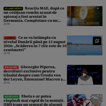
Reacția MAE, după ce
FLASH NEWS
un cetăţean român acuzat de
spionaj a fost arestat în
Germania. Complotase cu un
ucrainean ca să asasineze un
23:05
producător de drone
Ce se va întâmpla cu
ALERTĂ
nivelul Dunării până pe 12 august
2026: „Scăderea în 7 zile este de 10
centimetri”
22:43
Gheorghe Piperea,
EXCLUSIV
dezvăluiri exclusive pentru
Gândul despre cum Ursula von
der Leyen, Emmanuel Macron și
Zelenski plănuiesc pe Signal să îl
22:41
pună „la respect” pe Trump
Ebola s-ar putea
SĂNĂTATE
răspândi mai rapid de la mutații.
OMS trage un semnal de alarmă