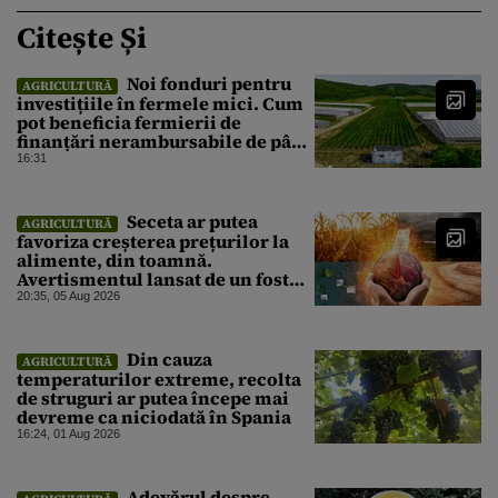
Citește Și
Noi fonduri pentru
AGRICULTURĂ
investițiile în fermele mici. Cum
pot beneficia fermierii de
finanțări nerambursabile de până
la 50.000 de euro
16:31
Seceta ar putea
AGRICULTURĂ
favoriza creșterea prețurilor la
alimente, din toamnă.
Avertismentul lansat de un fost
ministru al Agriculturii: „Un
20:35, 05 Aug 2026
impact asupra producției”
Din cauza
AGRICULTURĂ
temperaturilor extreme, recolta
de struguri ar putea începe mai
devreme ca niciodată în Spania
16:24, 01 Aug 2026
Adevărul despre