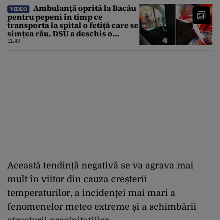
Ambulanță oprită la Bacău
VIDEO
pentru pepeni în timp ce
transporta la spital o fetiță care se
simțea rău. DSU a deschis o
anchetă
11:49
Această tendință negativă se va agrava mai
mult în viitor din cauza creșterii
temperaturilor, a incidenței mai mari a
fenomenelor meteo extreme și a schimbării