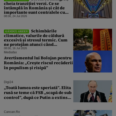
cheia tranziției verzi. Ce se
întâmplă în România și cât de
importante sunt centralele cu
acumulare prin pompaj
08:00, 24 Jul 2026
Schimbările
GÂNDUL GREEN
climatice, valurile de căldură
excesivă și stresul termic. Cum
ne protejăm atunci când
temperaturile devin periculoase
08:00, 16 Jul 2026
Mediafax
Avertismentul lui Bolojan pentru
România: „Crește riscul recăderii
în populism și risipă”
Digi24
„Toată lumea este speriată”. Elita
rusă se teme că FSB „scapă de sub
control”, după ce Putin a extins
puterea serviciului
Cancan.ro