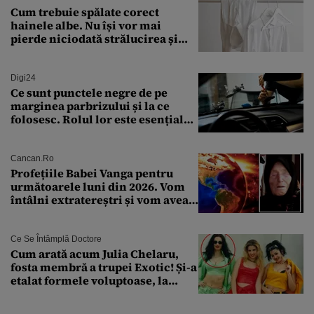
Cum trebuie spălate corect
hainele albe. Nu își vor mai
pierde niciodată strălucirea și
culoarea intensă
Digi24
Ce sunt punctele negre de pe
marginea parbrizului și la ce
folosesc. Rolul lor este esențial
pentru siguranța mașinii
Cancan.ro
Profețiile Babei Vanga pentru
următoarele luni din 2026. Vom
întâlni extratereștri și vom avea
un nou conflict global
Ce Se Întâmplă Doctore
Cum arată acum Julia Chelaru,
fosta membră a trupei Exotic! Și-a
etalat formele voluptoase, la
aproape 50 de ani