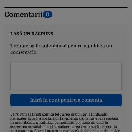
Comentarii
0
LASĂ UN RĂSPUNS
Trebuie să fii
autentificat
pentru a publica un
comentariu.
Intră în cont pentru a comenta
Vă rugăm să țineți cont că folosirea injuriilor, a limbajului
instigator la ură, a apelurilor la violență sau trimiterea repetată,
în mod abuziv, a aceluiași comentariu pot duce nu doar la
ștergerea mesajului, ci și la suspendarea temporară a dreptului
de a comenta. Site-ul nostru încurajează dezbaterile aprinse, dar