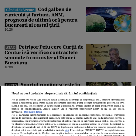
Cod galben de
Gândul de Vreme
caniculă și furtuni. ANM,
prognoza de ultimă oră pentru
București și restul țării
10:26
Petrișor Peiu cere Curții de
ATAC
Conturi să verifice contractele
semnate în ministerul Dianei
Buzoianu
10:08
Sportul românesc este în
DECES
doliu. Alex Șuler a murit la numai
Nouă ne pasă ca datele tale personale să rămână confidențiale
25 de ani
10:03
Noi și partenerii noștri
1019
stocăm și/sau accesăm informații pe dispozitivul dvs., precum identificatorii
cookie unici pentru prelucrarea datelor cu caracter personal. Puteți accepta sau gestiona preferințele dvs.
făcând clic mai jos, respectiv vă puteți opune utilizării unui interes legitim în orice moment pe pagina cu
politica de confidențialitate. Aceste alegeri vor fi raportate partenerilor noștri și nu vă vor afecta
navigarea.
Mai multe detalii
Noi si partenerii nostri (retelele de socializare si agentiile de publicitate partenere, precum si furnizorii
nostri de servicii de date analitice) prelucram date pentru a permite website-ului sa functioneze, pentru a
personaliza continutul si anunturile publicitare afisate in functie de interesele si/sau profilul dvs., pentru a
va oferi functionalitati aferente retelelor de socializare si pentru a analiza traficul pe website. Beneficiati de
drepturile prevazute de art. 15-22 din GDPR in legatura cu prelucrarea datelor cu caracter personal. Aceste
drepturi pot fi exercitate prin modalitatea indicata
aici
. Prin click pe “ACCEPT TOATE”, acceptati folosirea
tuturor Tehnologiilor de tip Cookie, care implica inclusiv acceptul dvs. cu privire la stocarea/accesarea