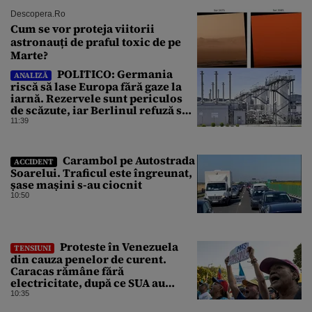
Descopera.ro
Cum se vor proteja viitorii
astronauți de praful toxic de pe
Marte?
POLITICO: Germania
ANALIZĂ
riscă să lase Europa fără gaze la
iarnă. Rezervele sunt periculos
de scăzute, iar Berlinul refuză să
intervină
11:39
Carambol pe Autostrada
ACCIDENT
Soarelui. Traficul este îngreunat,
șase mașini s-au ciocnit
10:50
Proteste în Venezuela
TENSIUNI
din cauza penelor de curent.
Caracas rămâne fără
electricitate, după ce SUA au
promis modernizarea rețelei
10:35