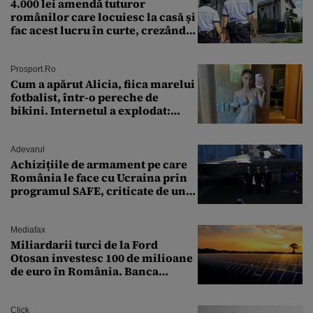
4.000 lei amendă tuturor
românilor care locuiesc la casă și
fac acest lucru în curte, crezând
că nu îi vede nimeni
Prosport.ro
Cum a apărut Alicia, fiica marelui
fotbalist, într-o pereche de
bikini. Internetul a explodat:
„Zeiță superbă!”
Adevarul
Achizițiile de armament pe care
România le face cu Ucraina prin
programul SAFE, criticate de un
expert în securitate: „Nu știm ce
arme ne trebuie”
Mediafax
Miliardarii turci de la Ford
Otosan investesc 100 de milioane
de euro în România. Banca
Transilvania le acordă o
finanțare uriașă
Click