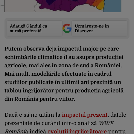
Adaugă Gândul ca
Urmărește-ne în
sursă preferată
Discover
Putem observa deja impactul major pe care
schimbările climatice îl au asupra producției
agricole, mai ales în zona de sud a României.
Mai mult, modelările efectuate în cadrul
studiilor publicate în ultimii ani prezintă un
tablou îngrijorător pentru producția agricolă
din România pentru viitor.
Dacă e să ne uităm la
impactul prezent
, datele
prezentate de curând într-o analiză
WWF
Români
a indică
evoluții îngrijorătoare
pentru