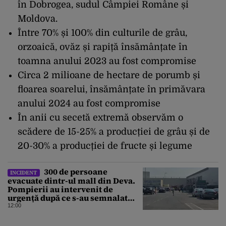
în Dobrogea, sudul Câmpiei Române și
Moldova.
Între 70% și 100% din culturile de grâu,
orzoaică, ovăz și rapiță însămânțate în
toamna anului 2023 au fost compromise
Circa 2 milioane de hectare de porumb și
floarea soarelui, însămânțate în primăvara
anului 2024 au fost compromise
În anii cu secetă extremă observăm o
scădere de 15-25% a producției de grâu și de
20-30% a producției de fructe și legume
300 de persoane
INCIDENT
evacuate dintr-ul mall din Deva.
Pompierii au intervenit de
urgență după ce s-au semnalat
degajări mari de fum
12:00