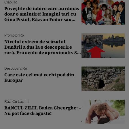
Ciao.ro
Poveştile de iubire care au rămas
doar o amintire! Imagini tari cu
Gina Pistol, Răzvan Fodor sau
Andra Măruţă şi foştii parteneri
Promotor.ro
Nivelul extrem de scăzut al
Dunării a dus la o descoperire
rară. Era acolo de aproximativ 80
de ani
Descopera.ro
Care este cel mai vechi pod din
Europa?
Râzi Cu Lacrimi
BANCUL ZILEI. Badea Gheorghe: –
Nu pot face dragoste!