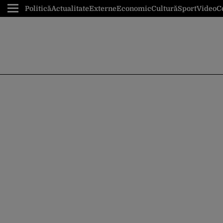
Politică
Actualitate
Externe
Economic
Cultură
Sport
Video
C