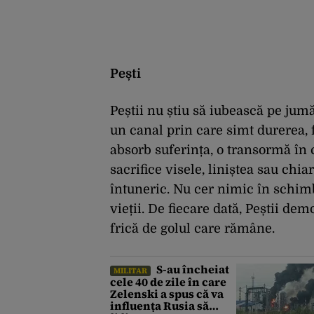
Pești
Peștii nu știu să iubească pe jumă
un canal prin care simt durerea, f
absorb suferința, o transormă în 
sacrifice visele, liniștea sau chia
întuneric. Nu cer nimic în schimb
vieții. De fiecare dată, Peștii de
frică de golul care rămâne.
S-au încheiat
MILITAR
cele 40 de zile în care
Zelenski a spus că va
influența Rusia să