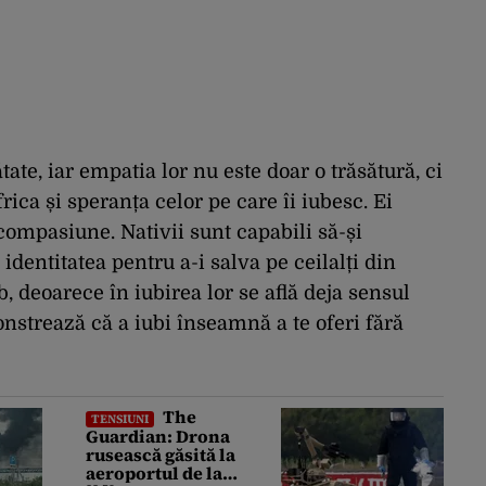
tate, iar empatia lor nu este doar o trăsătură, ci
rica și speranța celor pe care îi iubesc. Ei
compasiune. Nativii sunt capabili să-și
r identitatea pentru a-i salva pe ceilalți din
, deoarece în iubirea lor se află deja sensul
monstrează că a iubi înseamnă a te oferi fără
The
TENSIUNI
Guardian: Drona
rusească găsită la
aeroportul de la