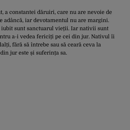
ut, a constantei dăruiri, care nu are nevoie de
te adâncă, iar devotamentul nu are margini.
ubit sunt sanctuarul vieții. Iar nativii sunt
tru a-i vedea fericiți pe cei din jur. Nativul îi
alți, fără să întrebe sau să ceară ceva la
in jur este și suferința sa.