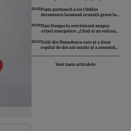
constitui un act de escaladare a
tensiunilor NATO-Rusia
23:25
Fosta parteneră a lui Cătălin
Avramescu lansează acuzații grave la
adresa acestuia și explică de ce a
sesizat DIICOT: „Făcea baie complet
23:00
Dan Dungaciu avertizează asupra
dezbrăcat cu copiii”. Fostul consilier
crizei energetice: „Când ai un vulcan
prezidențial respinge acuzațiile
deasupra, nu stai să găsești soluții cu
leucoplast”
22:52
Tatăl din Hunedoara care și-a ținut
copilul de doi ani ostatic și a amenințat
că îl ucide a fost reținut pentru 24 de
ore
Vezi toate articolele