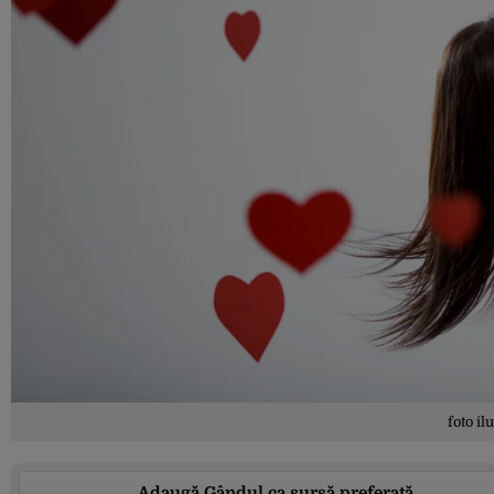
foto il
Adaugă Gândul ca sursă preferată