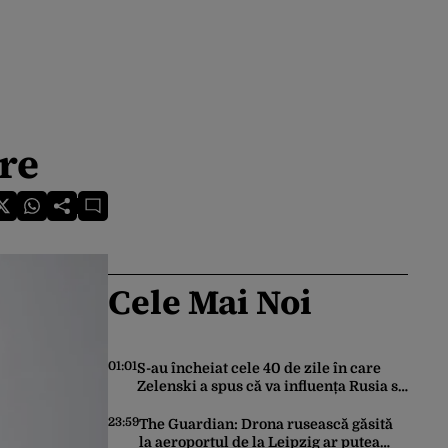
re
Cele Mai Noi
01:01
S-au încheiat cele 40 de zile în care
Zelenski a spus că va influența Rusia să
ceară pace. Ce rezultate a adus
operațiunea Kievului
23:59
The Guardian: Drona rusească găsită
la aeroportul de la Leipzig ar putea