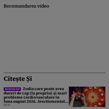
Recomandarea video
Citește Și
Zodia care poate avea
HOROSCOP
dureri de cap (la propriu) și mari
probleme cardiovasculare în
luna august 2026. Avertismentul
experților în astrologie
10:15