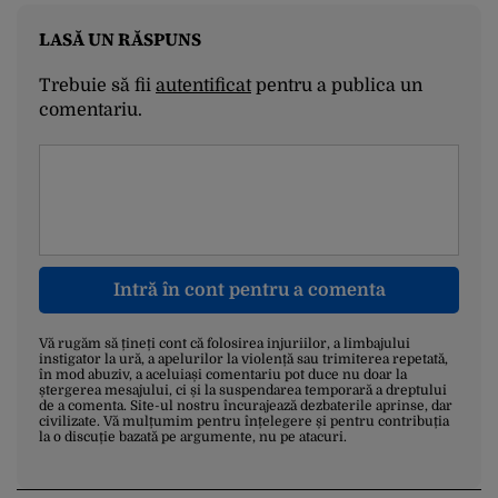
LASĂ UN RĂSPUNS
Trebuie să fii
autentificat
pentru a publica un
comentariu.
Intră în cont pentru a comenta
Vă rugăm să țineți cont că folosirea injuriilor, a limbajului
instigator la ură, a apelurilor la violență sau trimiterea repetată,
în mod abuziv, a aceluiași comentariu pot duce nu doar la
ștergerea mesajului, ci și la suspendarea temporară a dreptului
de a comenta. Site-ul nostru încurajează dezbaterile aprinse, dar
civilizate. Vă mulțumim pentru înțelegere și pentru contribuția
la o discuție bazată pe argumente, nu pe atacuri.