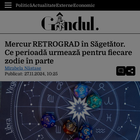
Politică
Actualitate
Externe
Economic
Mercur RETROGRAD în Săgetător.
Ce perioadă urmează pentru fiecare
zodie în parte
Mirabela Năstase
Publicat:
27.11.2024, 10:25