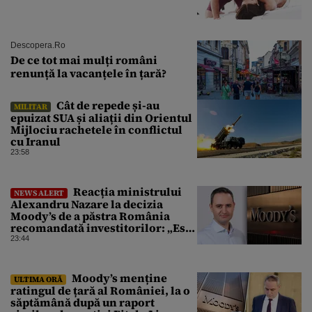
Descopera.ro
De ce tot mai mulți români
renunță la vacanțele în țară?
Cât de repede și-au
MILITAR
epuizat SUA și aliații din Orientul
Mijlociu rachetele în conflictul
cu Iranul
23:58
Reacția ministrului
NEWS ALERT
Alexandru Nazare la decizia
Moody’s de a păstra România
recomandată investitorilor: „Este
un răgaz, dar în niciun caz un
23:44
motiv de relaxare”
Moody’s menține
ULTIMA ORĂ
ratingul de țară al României, la o
săptămână după un raport