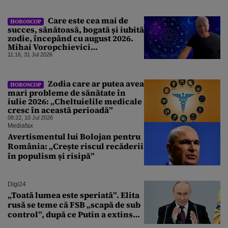
Care este cea mai de
HOROSCOP
succes, sănătoasă, bogată și iubită
zodie, începând cu august 2026.
Mihai Voropchievici
nominalizează nativii ce vor da
11:16, 31 Jul 2026
lovitura
Zodia care ar putea avea
HOROSCOP
mari probleme de sănătate în
iulie 2026: „Cheltuielile medicale
cresc în această perioadă”
08:22, 10 Jul 2026
Mediafax
Avertismentul lui Bolojan pentru
România: „Crește riscul recăderii
în populism și risipă”
Digi24
„Toată lumea este speriată”. Elita
rusă se teme că FSB „scapă de sub
control”, după ce Putin a extins
puterea serviciului