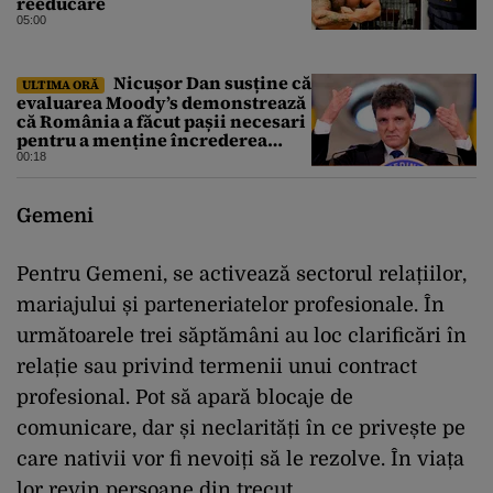
reeducare
05:00
Nicușor Dan susține că
ULTIMA ORĂ
evaluarea Moody’s demonstrează
că România a făcut pașii necesari
pentru a menține încrederea
investitorilor: „Totuși,
00:18
perspectiva rămâne rezervată”
Gemeni
Pentru Gemeni, se activează sectorul relațiilor,
mariajului și parteneriatelor profesionale. În
următoarele trei săptămâni au loc clarificări în
relație sau privind termenii unui contract
profesional. Pot să apară blocaje de
comunicare, dar și neclarități în ce privește pe
care nativii vor fi nevoiți să le rezolve. În viața
lor revin persoane din trecut.