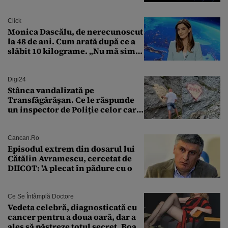
Transilvania le acordă o
finanțare uriașă
Click
Monica Dascălu, de nerecunoscut
la 48 de ani. Cum arată după ce a
slăbit 10 kilograme. „Nu mă simt
bine în această perioadă”
Digi24
Stânca vandalizată pe
Transfăgărășan. Ce le răspunde
un inspector de Poliție celor care
întreabă: „Dar ce a făcut?”
Cancan.ro
Episodul extrem din dosarul lui
Cătălin Avramescu, cercetat de
DIICOT: 'A plecat în pădure cu o
Ce Se Întâmplă Doctore
Vedeta celebră, diagnosticată cu
cancer pentru a doua oară, dar a
ales să păstreze totul secret. Boala