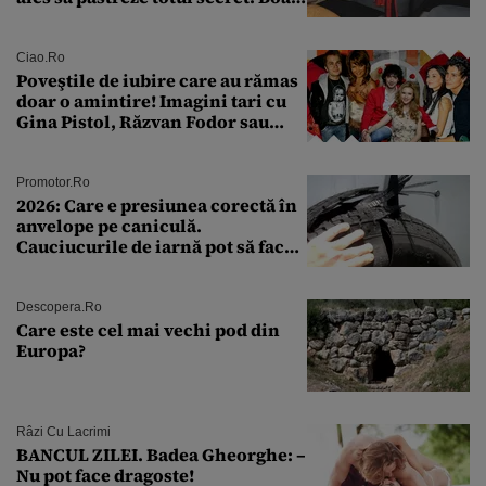
a fost descoperită la un control de
rutină
Ciao.ro
Poveştile de iubire care au rămas
doar o amintire! Imagini tari cu
Gina Pistol, Răzvan Fodor sau
Andra Măruţă şi foştii parteneri
Promotor.ro
2026: Care e presiunea corectă în
anvelope pe caniculă.
Cauciucurile de iarnă pot să facă
explozie la peste 40°C?
Descopera.ro
Care este cel mai vechi pod din
Europa?
Râzi Cu Lacrimi
BANCUL ZILEI. Badea Gheorghe: –
Nu pot face dragoste!