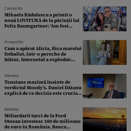
Cancan.ro
Mihaela Rădulescu a primit o
nouă LOVITURĂ de la părinții lui
Felix Baumgartner: 'Am fost
ȘTEARSĂ complet din
Prosport.ro
Cum a apărut Alicia, fiica marelui
fotbalist, într-o pereche de
bikini. Internetul a explodat:
„Zeiță superbă!”
Adevarul
Tensiune maximă înainte de
verdictul Moody’s. Daniel Dăianu
explică de ce decizia este crucială
pentru economia României
Mediafax
Miliardarii turci de la Ford
Otosan investesc 100 de milioane
de euro în România. Banca