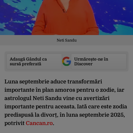
Neti Sandu
Adaugă Gândul ca
Urmărește-ne în
sursă preferată
Discover
Luna
septembrie
aduce
transform
ă
ri
importante
în
plan
amoros
pentru
o
zodie
,
iar
astrologul
Neti
Sandu
vine cu
avertiz
ă
ri
importante
pentru
aceasta
.
Iat
ă
care
este
zodia
predispus
ă
la
divor
ț
,
în
luna
septembrie
2025,
potrivit
Cancan.ro
.