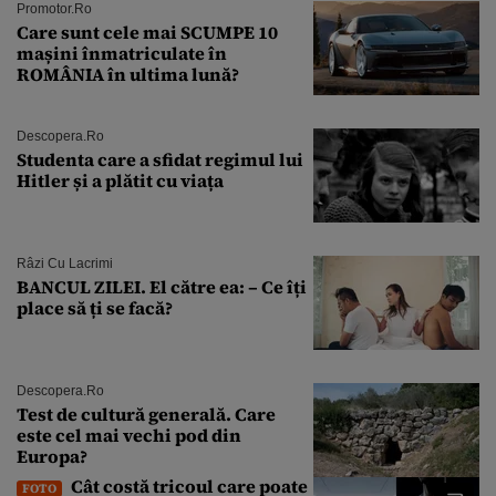
Promotor.ro
Care sunt cele mai SCUMPE 10
mașini înmatriculate în
ROMÂNIA în ultima lună?
Descopera.ro
Studenta care a sfidat regimul lui
Hitler și a plătit cu viața
Râzi Cu Lacrimi
BANCUL ZILEI. El către ea: – Ce îți
place să ți se facă?
Descopera.ro
Test de cultură generală. Care
este cel mai vechi pod din
Europa?
Cât costă tricoul care poate
FOTO