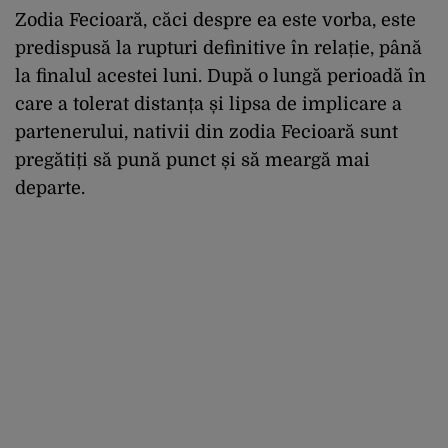
Zodia
Fecioar
ă
,
c
ă
ci
despre
ea
este
vorba
,
este
predispus
ă
la
rupturi
definitive
în
rela
ț
ie
,
pân
ă
la
finalul
acestei
luni
.
Dup
ă
o
lung
ă
perioad
ă
în
care a
tolerat
distan
ț
a
ș
i
lipsa
de
implicare
a
partenerului
,
nativii
din
zodia
Fecioar
ă
sunt
preg
ă
ti
ț
i
s
ă
pun
ă
punct
ș
i
s
ă
mearg
ă
mai
departe
.