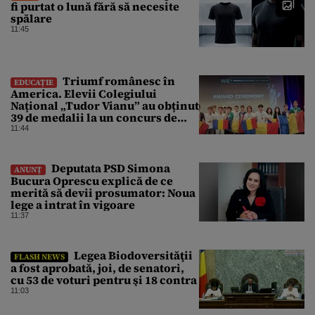
fi purtat o lună fără să necesite
spălare
11:45
Triumf românesc în
EDUCAȚIE
America. Elevii Colegiului
Național „Tudor Vianu” au obținut
39 de medalii la un concurs de
științe
11:44
Deputata PSD Simona
ANUNȚ
Bucura Oprescu explică de ce
merită să devii prosumator: Noua
lege a intrat în vigoare
11:37
Legea Biodoversităţii
FLASH NEWS
a fost aprobată, joi, de senatori,
cu 53 de voturi pentru şi 18 contra
11:03