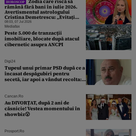
Zodia care riscă să
HOROSCOP
rămână fără bani în iulie 2026.
Avertismentul astrologului
Cristina Demetrescu: „Evitați
cheltuielile făcute pentru
08:03, 07 Jul 2026
aparențe!”
Mediafax
Peste 5.000 de tranzacții
imobiliare, blocate după atacul
cibernetic asupra ANCPI
Digi24
Tupeul unui primar PSD după ce a
încasat despăgubiri pentru
secetă, iar apoi a vândut recolta:
„Dar am plătit impozit pentru
banii ăia”
Cancan.ro
Au DIVORȚAT, după 2 ani de
căsnicie! Vestea momentului în
showbiz😮
Prosport.ro