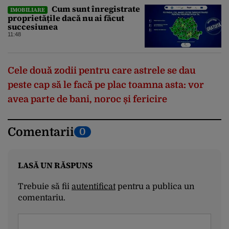
Cum sunt înregistrate
IMOBILIARE
proprietățile dacă nu ai făcut
succesiunea
11:48
Cele
dou
ă
zodii
pentru
care
astrele
se
dau
peste
cap
să
le
facă
pe
plac
toamna
asta
:
vor
avea
parte
de
bani
,
noroc
și
fericire
Comentarii
0
LASĂ UN RĂSPUNS
Trebuie să fii
autentificat
pentru a publica un
comentariu.