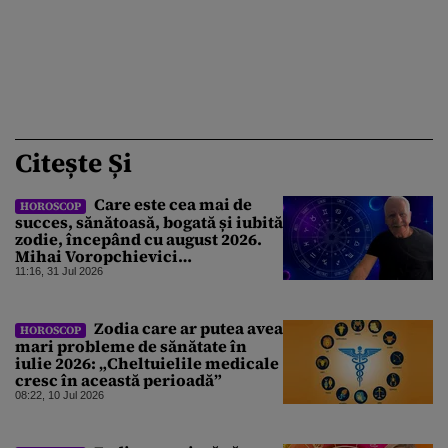
Citește Și
Care este cea mai de
HOROSCOP
succes, sănătoasă, bogată și iubită
zodie, începând cu august 2026.
Mihai Voropchievici
nominalizează nativii ce vor da
11:16, 31 Jul 2026
lovitura
Zodia care ar putea avea
HOROSCOP
mari probleme de sănătate în
iulie 2026: „Cheltuielile medicale
cresc în această perioadă”
08:22, 10 Jul 2026