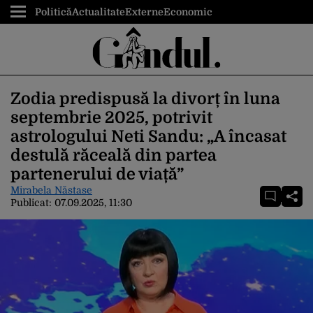
Politică
Actualitate
Externe
Economic
Zodia predispusă la divorț în luna
septembrie 2025, potrivit
astrologului Neti Sandu: „A încasat
destulă răceală din partea
partenerului de viață”
Mirabela Năstase
Publicat:
07.09.2025, 11:30