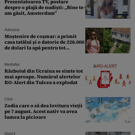
Prezentatoarea TV, postare
despre o plajă de nudiști: „Bine te-
am găsit, Amsterdam”
Adevarul
Moștenire de coșmar: a primit
casa tatălui și o datorie de 228.000
de dolari la apă pentru tot
cartierul
Mediafax
Războiul din Ucraina se simte tot
mai aproape. Numărul alertelor
RO-Alert din Tulcea a explodat
Click
Zodia care o să dea lovitura vieții
pe 7 august. Acest nativ va avea
lumea la picioare
Digi24