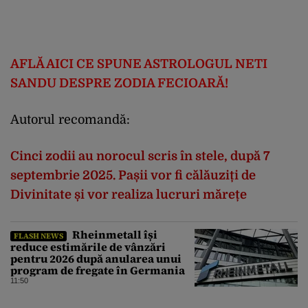
AFL
Ă
AICI CE SPUNE ASTROLOGUL NETI
SANDU DESPRE ZODIA FECIOAR
Ă
!
Autorul recomandă:
Cinci
zodii
au
norocul
scris
în
stele,
dup
ă
7
septembrie
2025.
Pașii
vor
fi
călăuziți
de
Divinitate
și
vor
realiza
lucruri
mărețe
Rheinmetall își
FLASH NEWS
reduce estimările de vânzări
pentru 2026 după anularea unui
program de fregate în Germania
11:50