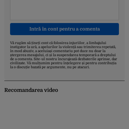
Intră în cont pentru a comenta
Vă rugăm să țineți cont că folosirea injuriilor, a limbajului
instigator la ură, a apelurilor la violență sau trimiterea repetată,
în mod abuziv, a aceluiași comentariu pot duce nu doar la
ștergerea mesajului, ci și la suspendarea temporară a dreptului
de a comenta. Site-ul nostru încurajează dezbaterile aprinse, dar
civilizate. Vă mulțumim pentru înțelegere și pentru contribuția
la o discuție bazată pe argumente, nu pe atacuri.
Recomandarea video