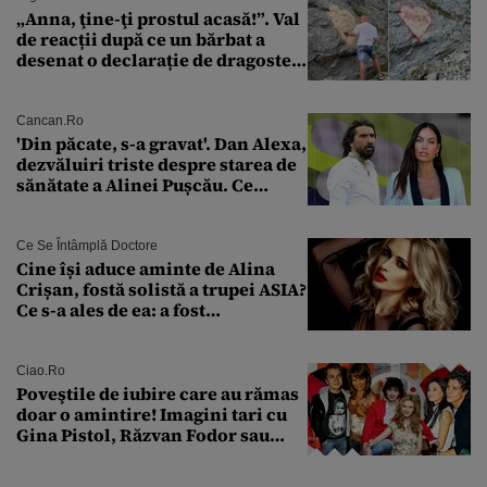
„Anna, ţine-ţi prostul acasă!”. Val
de reacții după ce un bărbat a
desenat o declarație de dragoste
pe o stâncă de pe Transfăgărășan
Cancan.ro
'Din păcate, s-a gravat'. Dan Alexa,
dezvăluiri triste despre starea de
sănătate a Alinei Pușcău. Ce
discuție au avut cu două zile în
urmă
Ce Se Întâmplă Doctore
Cine își aduce aminte de Alina
Crișan, fostă solistă a trupei ASIA?
Ce s-a ales de ea: a fost
condamnată la închisoare cu
suspendare. Ce acuzații i se aduc
Ciao.ro
Poveştile de iubire care au rămas
doar o amintire! Imagini tari cu
Gina Pistol, Răzvan Fodor sau
Andra Măruţă şi foştii parteneri