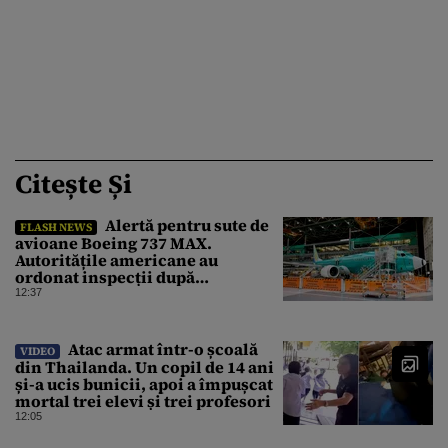
Citește Și
Alertă pentru sute de
FLASH NEWS
avioane Boeing 737 MAX.
Autoritățile americane au
ordonat inspecții după
descoperirea unor fisuri în
12:37
structura aeronavelor
Atac armat într-o școală
VIDEO
din Thailanda. Un copil de 14 ani
și-a ucis bunicii, apoi a împușcat
mortal trei elevi și trei profesori
12:05