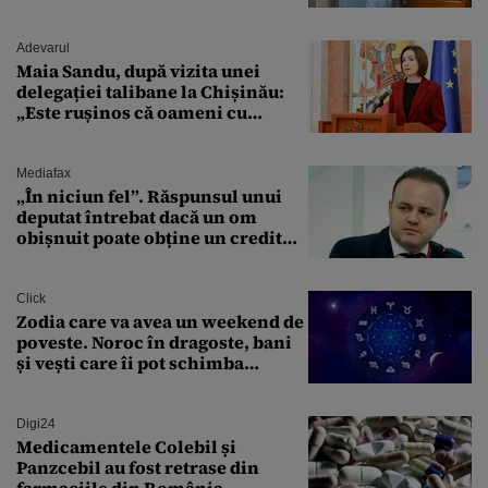
„Zeiță superbă!”
Adevarul
Maia Sandu, după vizita unei
delegației talibane la Chișinău:
„Este rușinos că oameni cu
funcții înalte nu se
documentează”
Mediafax
„În niciun fel”. Răspunsul unui
deputat întrebat dacă un om
obișnuit poate obține un credit
ipotecar
Click
Zodia care va avea un weekend de
poveste. Noroc în dragoste, bani
și vești care îi pot schimba
viitorul
Digi24
Medicamentele Colebil și
Panzcebil au fost retrase din