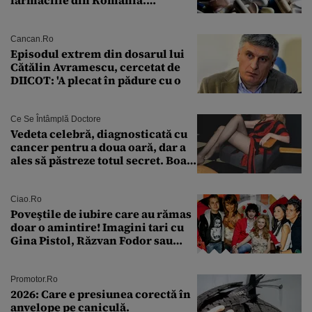
farmaciile din România.
Explicația dată de Agenția
Națională a Medicamentului
Cancan.ro
Episodul extrem din dosarul lui
Cătălin Avramescu, cercetat de
DIICOT: 'A plecat în pădure cu o
Ce Se Întâmplă Doctore
Vedeta celebră, diagnosticată cu
cancer pentru a doua oară, dar a
ales să păstreze totul secret. Boala
a fost descoperită la un control de
rutină
Ciao.ro
Poveştile de iubire care au rămas
doar o amintire! Imagini tari cu
Gina Pistol, Răzvan Fodor sau
Andra Măruţă şi foştii parteneri
Promotor.ro
2026: Care e presiunea corectă în
anvelope pe caniculă.