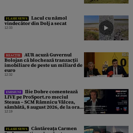
Lacul cu nămol
FLASH NEWS
vindecător din Dolj a secat
12:33
AUR acuză Guvernul
REACȚIE
Bolojan că blochează tranzacții
imobiliare de peste un miliard de
euro
12:32
Ilie Dobre comentează
EMISIUNI
LIVE pe ProSport.ro meciul
Steaua – SCM Râmnicu Vâlcea,
sâmbătă, 8 august 2026, de la ora
11:00
12:19
Cântăreața Carmen
FLASH NEWS