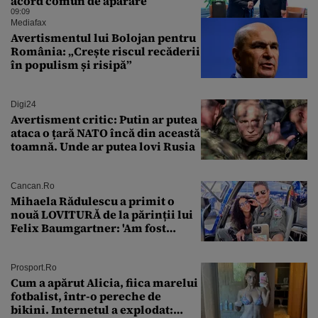
acord comun de apărare
09:09
Mediafax
Avertismentul lui Bolojan pentru
România: „Crește riscul recăderii
în populism și risipă”
Digi24
Avertisment critic: Putin ar putea
ataca o țară NATO încă din această
toamnă. Unde ar putea lovi Rusia
Cancan.ro
Mihaela Rădulescu a primit o
nouă LOVITURĂ de la părinții lui
Felix Baumgartner: 'Am fost
ȘTEARSĂ complet din
Prosport.ro
Cum a apărut Alicia, fiica marelui
fotbalist, într-o pereche de
bikini. Internetul a explodat: