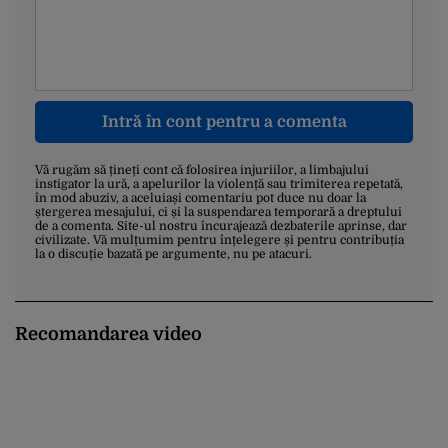
Intră în cont pentru a comenta
Vă rugăm să țineți cont că folosirea injuriilor, a limbajului
instigator la ură, a apelurilor la violență sau trimiterea repetată,
în mod abuziv, a aceluiași comentariu pot duce nu doar la
ștergerea mesajului, ci și la suspendarea temporară a dreptului
de a comenta. Site-ul nostru încurajează dezbaterile aprinse, dar
civilizate. Vă mulțumim pentru înțelegere și pentru contribuția
la o discuție bazată pe argumente, nu pe atacuri.
Recomandarea video