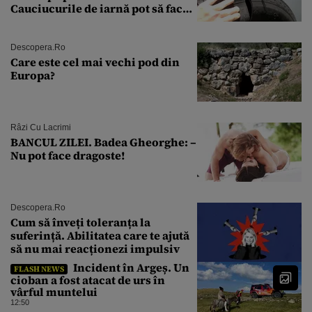
Cauciucurile de iarnă pot să facă
explozie la peste 40°C?
Descopera.ro
Care este cel mai vechi pod din
Europa?
Râzi Cu Lacrimi
BANCUL ZILEI. Badea Gheorghe: –
Nu pot face dragoste!
Descopera.ro
Cum să înveți toleranța la
suferință. Abilitatea care te ajută
să nu mai reacționezi impulsiv
Incident în Argeș. Un
FLASH NEWS
cioban a fost atacat de urs în
vârful muntelui
12:50