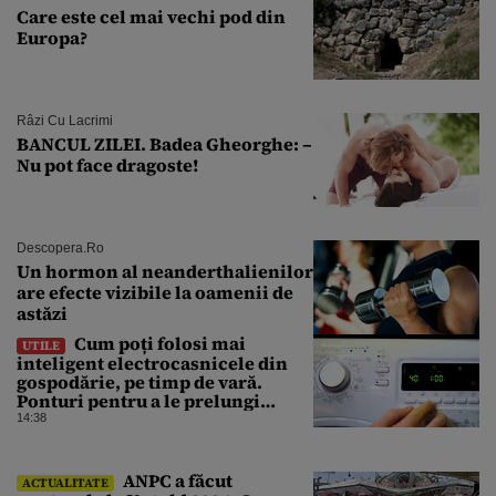
Care este cel mai vechi pod din
Europa?
Râzi Cu Lacrimi
BANCUL ZILEI. Badea Gheorghe: –
Nu pot face dragoste!
Descopera.ro
Un hormon al neanderthalienilor
are efecte vizibile la oamenii de
astăzi
Cum poți folosi mai
UTILE
inteligent electrocasnicele din
gospodărie, pe timp de vară.
Ponturi pentru a le prelungi
durata de viață
14:38
ANPC a făcut
ACTUALITATE