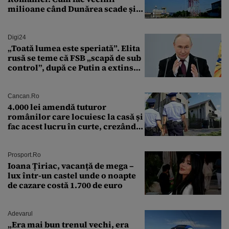
milioane când Dunărea scade și
Cernavodă produce puțin
Digi24
„Toată lumea este speriată”. Elita
rusă se teme că FSB „scapă de sub
control”, după ce Putin a extins
puterea serviciului
Cancan.ro
4.000 lei amendă tuturor
românilor care locuiesc la casă și
fac acest lucru în curte, crezând
că nu îi vede nimeni
Prosport.ro
Ioana Țiriac, vacanță de mega –
lux într-un castel unde o noapte
de cazare costă 1.700 de euro
Adevarul
„Era mai bun trenul vechi, era