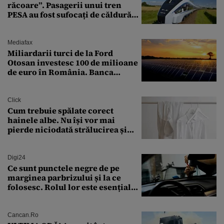
răcoare”. Pasagerii unui tren
PESA au fost sufocați de căldură
pe ruta București-Constanța
Mediafax
Miliardarii turci de la Ford
Otosan investesc 100 de milioane
de euro în România. Banca
Transilvania le acordă o
finanțare uriașă
Click
Cum trebuie spălate corect
hainele albe. Nu își vor mai
pierde niciodată strălucirea și
culoarea intensă
Digi24
Ce sunt punctele negre de pe
marginea parbrizului și la ce
folosesc. Rolul lor este esențial
pentru siguranța mașinii
Cancan.ro