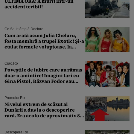
ULTIMA ORĂ! A murit într-un
accident teribil!
Ce Se Întâmplă Doctore
Cum arată acum Julia Chelaru,
fosta membră a trupei Exotic! Și-a
etalat formele voluptoase, la
aproape 50 de ani
Ciao.ro
Poveştile de iubire care au rămas
doar o amintire! Imagini tari cu
Gina Pistol, Răzvan Fodor sau
Andra Măruţă şi foştii parteneri
Promotor.ro
Nivelul extrem de scăzut al
Dunării a dus la o descoperire
rară. Era acolo de aproximativ 80
de ani
Descopera.ro