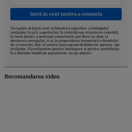
Intră în cont pentru a comenta
Vă rugăm să țineți cont că folosirea injuriilor, a limbajului
instigator la ură, a apelurilor la violență sau trimiterea repetată,
în mod abuziv, a aceluiași comentariu pot duce nu doar la
ștergerea mesajului, ci și la suspendarea temporară a dreptului
de a comenta. Site-ul nostru încurajează dezbaterile aprinse, dar
civilizate. Vă mulțumim pentru înțelegere și pentru contribuția
la o discuție bazată pe argumente, nu pe atacuri.
Recomandarea video