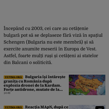
Începând cu 2003, cei care au cetățenie
bulgară pot să se deplaseze fără viză în spațiul
Schengen (Bulgaria nu este membră) și să
exercite anumite meserii în Europa de Vest.
Astfel, foarte mulți ruși și cetățeni ai statelor
din Balcani o soliticită.
Bulgaria își întărește
ULTIMA ORĂ
granița cu România după
explozia dronei de la Kardam.
Forțe antidrone, mutate de la
frontiera cu Turcia
14:49
Reacția MApN, după ce
ULTIMA ORĂ