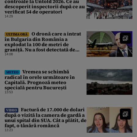
controale la Untold 2026. Ce au
descoperit inspectorii după ce au
verificat 54 de operatori
14:29
O dronă care a intrat
ULTIMA ORĂ
în Bulgaria din România a
explodat la 100 de metri de
graniță. Nu a fost detectată de
radare. Reacția MApN
14:08
Vremea se schimbă
METEO
radical în orele următoare în
Capitală. Prognoză meteo
specială pentru București
13:53
Factură de 17.000 de dolari
VIDEO
după o vizită la camera de gardă a
unui spital din SUA. Cât a plătit, de
fapt, o tânără româncă
13:23