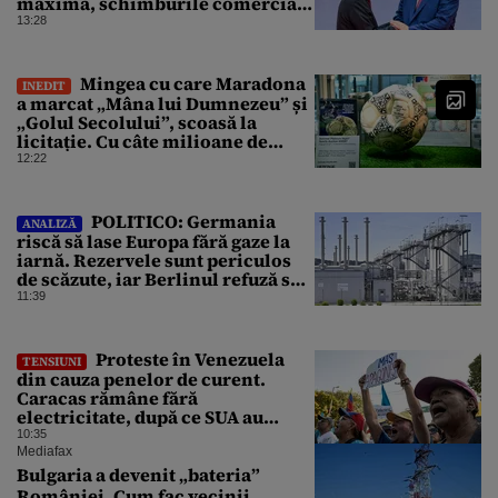
maximă, schimburile comerciale
ating niveluri record
13:28
Mingea cu care Maradona
INEDIT
a marcat „Mâna lui Dumnezeu” și
„Golul Secolului”, scoasă la
licitație. Cu câte milioane de
dolari ar putea fi vândută
12:22
POLITICO: Germania
ANALIZĂ
riscă să lase Europa fără gaze la
iarnă. Rezervele sunt periculos
de scăzute, iar Berlinul refuză să
intervină
11:39
Proteste în Venezuela
TENSIUNI
din cauza penelor de curent.
Caracas rămâne fără
electricitate, după ce SUA au
promis modernizarea rețelei
10:35
Mediafax
Bulgaria a devenit „bateria”
României. Cum fac vecinii