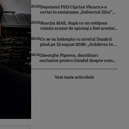
Artificială pentru a crea primele
virusuri sintetice la tratarea de E.coli
23:23
Deputatul PSD Ciprian Văcaru s-a
certat în emisiunea „Subiectul Zilei”
cu deputatul USR Cezar Drăgoescu,
deficitul fiind motivul scandalului
23:05
Reacția MAE, după ce un cetăţean
român acuzat de spionaj a fost arestat
în Germania. Complotase cu un
ucrainean ca să asasineze un
22:43
Ce se va întâmpla cu nivelul Dunării
producător de drone
până pe 12 august 2026: „Scăderea în 7
zile este de 10 centimetri”
22:41
Gheorghe Piperea, dezvăluiri
exclusive pentru Gândul despre cum
Ursula von der Leyen, Emmanuel
Macron și Zelenski plănuiesc pe Signal
să îl pună „la respect” pe Trump
Vezi toate articolele