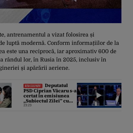
te, antrenamentul a vizat folosirea și
de luptă modernă. Conform informațiilor de la
rea este una reciprocă, iar aproximativ 600 de
la rândul lor, în Rusia în 2025, inclusiv în
gineriei și apărării aeriene.
Deputatul
EXCLUSIV
PSD Ciprian Văcaru s-a
certat în emisiunea
„Subiectul Zilei” cu
deputatul USR Cezar
23:23
Drăgoescu, deficitul
fiind motivul
scandalului