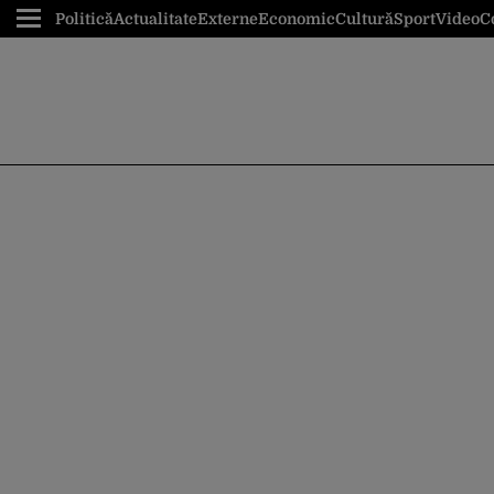
Politică
Actualitate
Externe
Economic
Cultură
Sport
Video
C