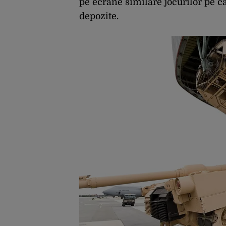
pe ecrane similare jocurilor pe ca
depozite.