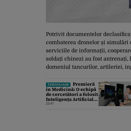
Potrivit documentelor declasifica
combaterea dronelor și simulări 
serviciile de informații, coopera
soldați chinezi au fost antrenați, 
domeniul tancurilor, artileriei, in
Premieră
TEHNOLOGIE
în Medicină: O echipă
de cercetători a folosit
Inteligența Artificială
pentru a crea primele
23:47
virusuri sintetice la
tratarea de E.coli