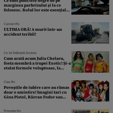
Ce sunt punctele negre de pe
marginea parbrizului și la ce
folosesc. Rolul lor este esențial
pentru siguranța mașinii
Cancan.ro
ULTIMA ORĂ! A murit într-un
accident teribil!
Ce Se Întâmplă Doctore
Cum arată acum Julia Chelaru,
fosta membră a trupei Exotic! Și-a
etalat formele voluptoase, la
aproape 50 de ani
Ciao.ro
Poveştile de iubire care au rămas
doar o amintire! Imagini tari cu
Gina Pistol, Răzvan Fodor sau
Andra Măruţă şi foştii parteneri
Promotor.ro