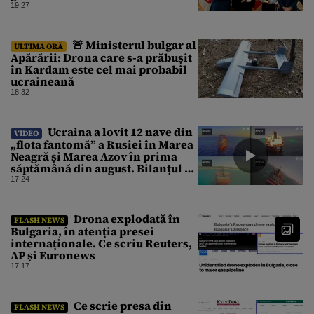
19:27
🚨 Ministerul bulgar al
ULTIMA ORĂ
Apărării: Drona care s-a prăbușit
în Kardam este cel mai probabil
ucraineană
18:32
Ucraina a lovit 12 nave din
VIDEO
„flota fantomă” a Rusiei în Marea
Neagră și Marea Azov în prima
săptămână din august. Bilanțul a
ajuns la 218
17:24
Drona explodată în
FLASH NEWS
Bulgaria, în atenția presei
internaționale. Ce scriu Reuters,
AP și Euronews
17:17
Ce scrie presa din
FLASH NEWS