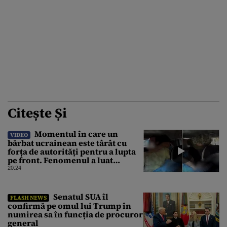
Citește Și
Momentul în care un
VIDEO
bărbat ucrainean este târât cu
forța de autorități pentru a lupta
pe front. Fenomenul a luat
amploare de la începerea
20:24
războiului
Senatul SUA îl
FLASH NEWS
confirmă pe omul lui Trump în
numirea sa în funcția de procuror
general