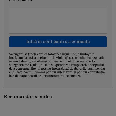
Intră în cont pentru a comenta
Vă rugăm să țineți cont că folosirea injuriilor, a limbajului
instigator la ură, a apelurilor la violență sau trimiterea repetată,
în mod abuziv, a aceluiași comentariu pot duce nu doar la
ștergerea mesajului, ci și la suspendarea temporară a dreptului
de a comenta. Site-ul nostru încurajează dezbaterile aprinse, dar
civilizate. Vă mulțumim pentru înțelegere și pentru contribuția
la o discuție bazată pe argumente, nu pe atacuri.
Recomandarea video