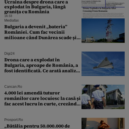
Ucraina despre drona care a
explodat în Bulgaria, lângă
granița cu România
16:33
Mediafax
Bulgaria a devenit „bateria”
României. Cum fac vecinii
milioane când Dunărea scade și
Cernavodă produce puțin
Digi24
Drona care a explodat în
Bulgaria, aproape de România, a
fost identificată. Ce arată analiza
preliminară a epavei
Cancan.ro
4.000 lei amendă tuturor
românilor care locuiesc la casă și
fac acest lucru în curte, crezând
că nu îi vede nimeni
Prosport.ro
„Bătălia pentru 50.000.000 de