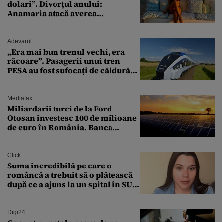
dolari”. Divorțul anului:
Anamaria atacă averea
milionarului
Adevarul
„Era mai bun trenul vechi, era
răcoare”. Pasagerii unui tren
PESA au fost sufocați de căldură
pe ruta București-Constanța
Mediafax
Miliardarii turci de la Ford
Otosan investesc 100 de milioane
de euro în România. Banca
Transilvania le acordă o
finanțare uriașă
Click
Suma incredibilă pe care o
româncă a trebuit să o plătească
după ce a ajuns la un spital în SUA:
„Asta este America”
Digi24