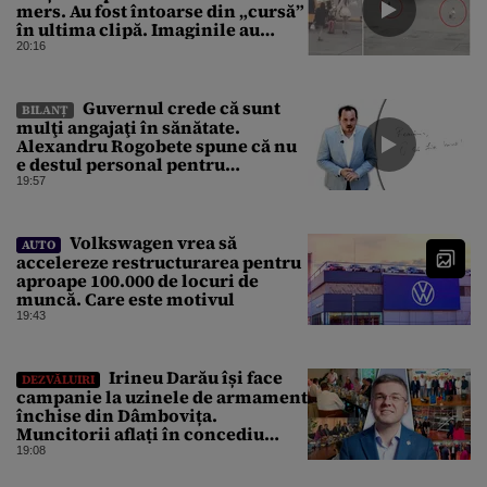
mers. Au fost întoarse din „cursă”
în ultima clipă. Imaginile au
devenit virale
20:16
Guvernul crede că sunt
BILANȚ
mulţi angajaţi în sănătate.
Alexandru Rogobete spune că nu
e destul personal pentru
combaterea infecţiilor
19:57
nosocomiale
Volkswagen vrea să
AUTO
accelereze restructurarea pentru
aproape 100.000 de locuri de
muncă. Care este motivul
19:43
Irineu Darău își face
DEZVĂLUIRI
campanie la uzinele de armament
închise din Dâmbovița.
Muncitorii aflați în concediu
forțat din cauza lipsei comenzilor
19:08
au fost chemați de acasă pentru a