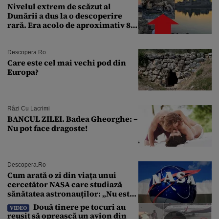
Nivelul extrem de scăzut al
Dunării a dus la o descoperire
rară. Era acolo de aproximativ 80
de ani
Descopera.ro
Care este cel mai vechi pod din
Europa?
Râzi Cu Lacrimi
BANCUL ZILEI. Badea Gheorghe: –
Nu pot face dragoste!
Descopera.ro
Cum arată o zi din viața unui
cercetător NASA care studiază
sănătatea astronauților: „Nu este
o știință complicată”
Două tinere pe tocuri au
VIDEO
reușit să oprească un avion din