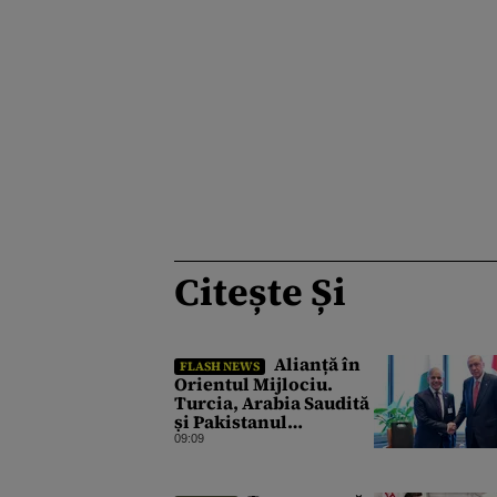
Citește Și
Alianță în
FLASH NEWS
Orientul Mijlociu.
Turcia, Arabia Saudită
și Pakistanul
semnează vineri un
09:09
acord comun de
apărare