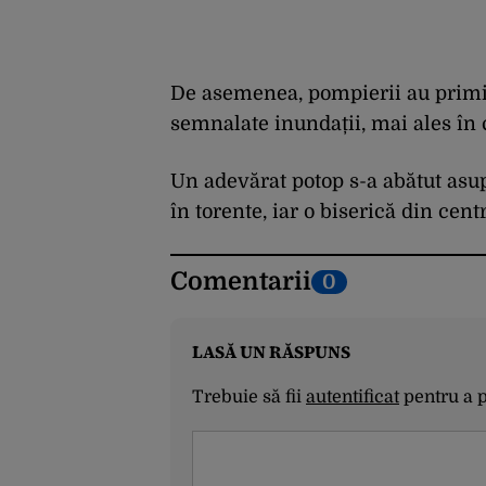
De asemenea, pompierii au primit
semnalate inundații, mai ales în ce
Un adevărat potop s-a abătut asup
în torente, iar o biserică din cen
Comentarii
0
LASĂ UN RĂSPUNS
Trebuie să fii
autentificat
pentru a 