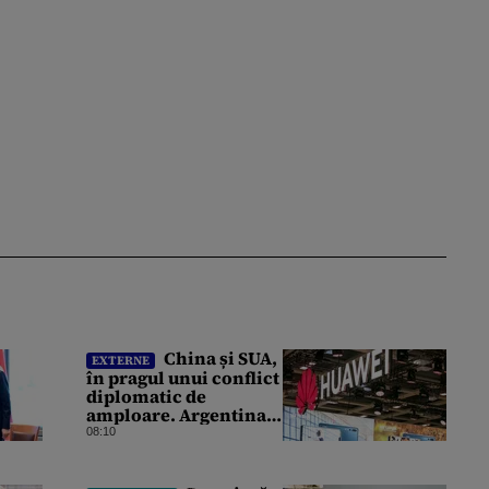
China și SUA,
EXTERNE
în pragul unui conflict
diplomatic de
amploare. Argentina a
căzut la mijloc în
08:10
această dispută