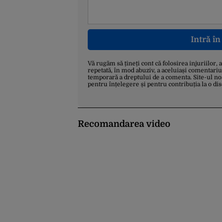
Intră î
Vă rugăm să țineți cont că folosirea injuriilor, 
repetată, în mod abuziv, a aceluiași comentariu
temporară a dreptului de a comenta. Site-ul no
pentru înțelegere și pentru contribuția la o di
Recomandarea video