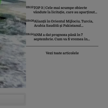
poți ajunge cu mașina acolo, dar este
cunoscută în lumea întreagă
09:15
TOP 3 | Cele mai scumpe obiecte
vândute la licitație, care au aparținut
familiei Ceaușescu
09:09
Alianță în Orientul Mijlociu. Turcia,
Arabia Saudită și Pakistanul
semnează vineri un acord comun de
apărare
08:54
ANM a dat prognoza până în 7
septembrie. Cum va fi vremea în
următoarele 4 săptămâni
Vezi toate articolele