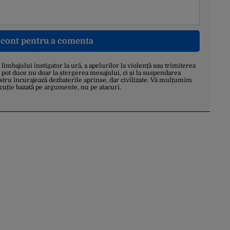
n cont pentru a comenta
a limbajului instigator la ură, a apelurilor la violență sau trimiterea
 pot duce nu doar la ștergerea mesajului, ci și la suspendarea
stru încurajează dezbaterile aprinse, dar civilizate. Vă mulțumim
scuție bazată pe argumente, nu pe atacuri.