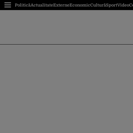
Politică
Actualitate
Externe
Economic
Cultură
Sport
Video
C