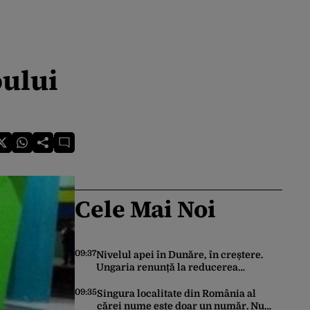
oului
Cele Mai Noi
09:37
Nivelul apei în Dunăre, în creștere.
Ungaria renunță la reducerea
voluntară a consumului de energie
09:35
Singura localitate din România al
cărei nume este doar un număr. Nu