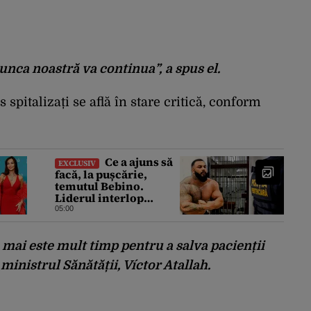
ca noastră va continua”, a spus el.
 spitalizați se află în stare critică, conform
Ce a ajuns să
EXCLUSIV
facă, la pușcărie,
temutul Bebino.
Liderul interlop
bucureștean, trimis la
05:00
reeducare
mai este mult timp pentru a salva pacienții
t ministrul Sănătății, Víctor Atallah.