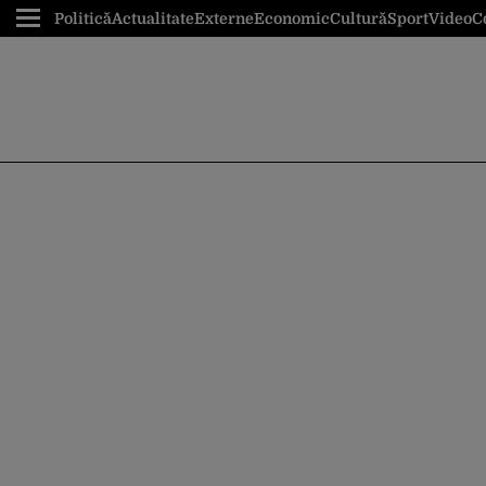
Politică
Actualitate
Externe
Economic
Cultură
Sport
Video
C