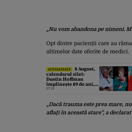
„Nu vom abandona pe nimeni. Mun
Opt dintre pacienții care au rămas
ultimelor date oferite de medici.
8 August,
ACTUALITATE
calendarul zilei:
Dustin Hoffman
împlinește 89 de ani,
Rodica Popescu
07:15
Bitănescu 88.
Mădălina Ghenea face
39 de ani
„Dacă trauma este prea mare, nu 
aflați în această stare”, a declara