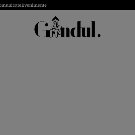
omunicate
Evenimente