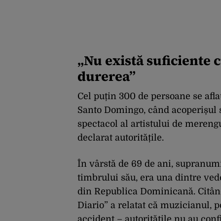
„Nu există suficiente
durerea”
Cel puțin 300 de persoane se aflau
Santo Domingo, când acoperișul s-
spectacol al artistului de mereng
declarat autoritățile.
În vârstă de 69 de ani, supranum
timbrului său, era una dintre vede
din Republica Dominicană. Citând
Diario” a relatat că muzicianul, p
accident – autoritățile nu au confi