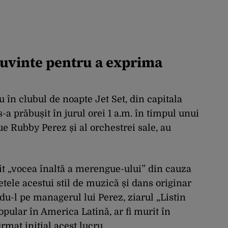
 cuvinte pentru a exprima
 în clubul de noapte Jet Set, din capitala
a prăbușit în jurul orei 1 a.m. în timpul unui
ue Rubby Perez și al orchestrei sale, au
it „vocea înaltă a merengue-ului” din cauza
tele acestui stil de muzică și dans originar
u-l pe managerul lui Perez, ziarul „Listin
opular în America Latină, ar fi murit în
rmat inițial acest lucru.