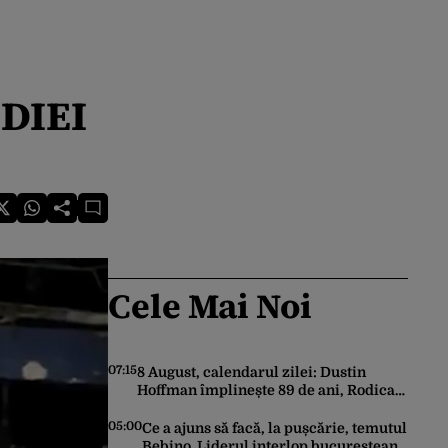
EDIEI
Cele Mai Noi
07:15
8 August, calendarul zilei: Dustin
Hoffman împlinește 89 de ani, Rodica
Popescu Bitănescu 88. Mădălina
Ghenea face 39 de ani
05:00
Ce a ajuns să facă, la pușcărie, temutul
Bebino. Liderul interlop bucureștean,