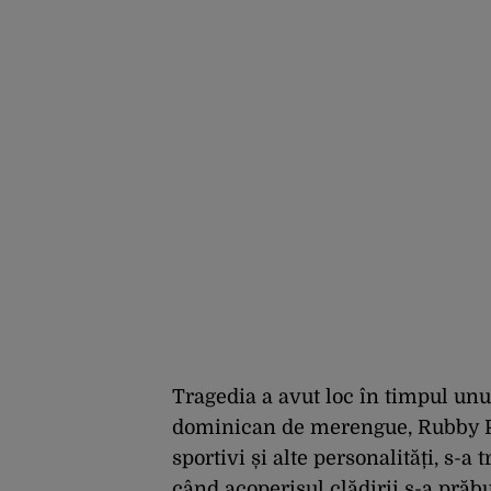
Tragedia a avut loc în timpul unu
dominican de merengue, Rubby Per
sportivi și alte personalități, s-
când acoperișul clădirii s-a prăbu