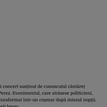
i concert susținut de cunoscutul cântăreț
ez. Evenimentul, care atrăsese politicieni,
a transformat într-un coșmar după miezul nopții,
șit brusc.