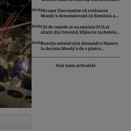
trimis la reeducare
00:18
Nicușor Dan susține că evaluarea
Moody’s demonstrează că România a
făcut pașii necesari pentru a menține
încrederea investitorilor: „Totuși,
23:58
Cât de repede și-au epuizat SUA și
perspectiva rămâne rezervată”
aliații din Orientul Mijlociu rachetele
în conflictul cu Iranul
23:44
Reacția ministrului Alexandru Nazare
la decizia Moody’s de a păstra
România recomandată investitorilor:
„Este un răgaz, dar în niciun caz un
motiv de relaxare”
Vezi toate articolele