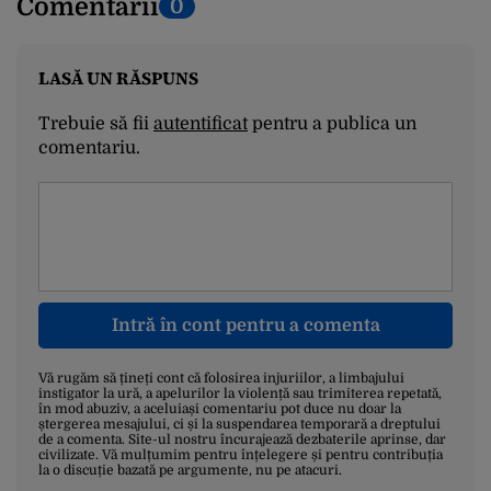
Comentarii
0
LASĂ UN RĂSPUNS
Trebuie să fii
autentificat
pentru a publica un
comentariu.
Intră în cont pentru a comenta
Vă rugăm să țineți cont că folosirea injuriilor, a limbajului
instigator la ură, a apelurilor la violență sau trimiterea repetată,
în mod abuziv, a aceluiași comentariu pot duce nu doar la
ștergerea mesajului, ci și la suspendarea temporară a dreptului
de a comenta. Site-ul nostru încurajează dezbaterile aprinse, dar
civilizate. Vă mulțumim pentru înțelegere și pentru contribuția
la o discuție bazată pe argumente, nu pe atacuri.