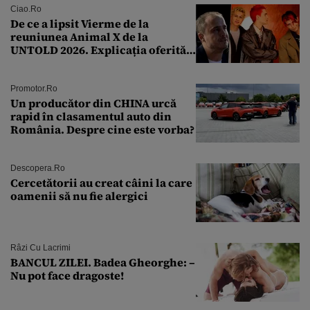
îmi salvez viața”
Ciao.ro
De ce a lipsit Vierme de la
reuniunea Animal X de la
UNTOLD 2026. Explicația oferită
de Șerban Copoț
Promotor.ro
Un producător din CHINA urcă
rapid în clasamentul auto din
România. Despre cine este vorba?
Descopera.ro
Cercetătorii au creat câini la care
oamenii să nu fie alergici
Râzi Cu Lacrimi
BANCUL ZILEI. Badea Gheorghe: –
Nu pot face dragoste!