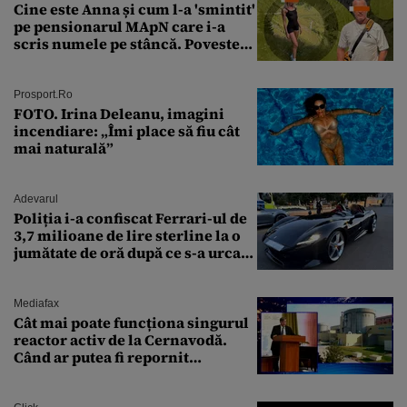
Cine este Anna și cum l-a 'smintit'
pe pensionarul MApN care i-a
scris numele pe stâncă. Povestea
'interzisă' care se ascunde în
spatele graffitiului de pe
Transfăgărășan
Prosport.ro
FOTO. Irina Deleanu, imagini
incendiare: „Îmi place să fiu cât
mai naturală”
Adevarul
Poliția i-a confiscat Ferrari-ul de
3,7 milioane de lire sterline la o
jumătate de oră după ce s-a urcat
la volan
Mediafax
Cât mai poate funcționa singurul
reactor activ de la Cernavodă.
Când ar putea fi repornit
Reactorul 1