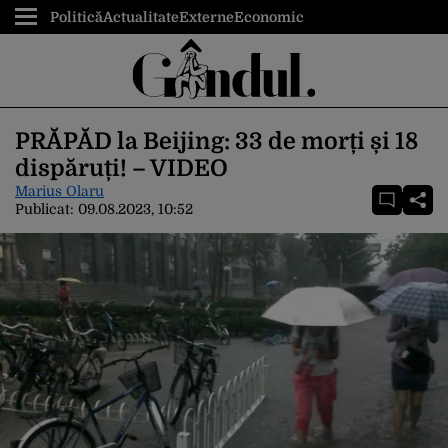
Politică
Actualitate
Externe
Economic
PRĂPĂD la Beijing: 33 de morți și 18
dispăruți! – VIDEO
Marius Olaru
Publicat:
09.08.2023, 10:52