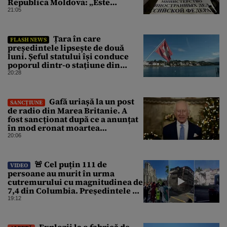
Republica Moldova: „Este
propagandă stalinistă”
21:05
Țara în care
FLASH NEWS
președintele lipsește de două
luni. Șeful statului își conduce
poporul dintr-o stațiune din
Elveția
20:28
Gafă uriașă la un post
SANCȚIUNE
de radio din Marea Britanie. A
fost sancționat după ce a anunțat
în mod eronat moartea
regelui Charles al III-lea
20:06
🚨 Cel puțin 111 de
VIDEO
persoane au murit în urma
cutremurului cu magnitudinea de
7,4 din Columbia. Președintele a
declarat stare de calamitate
19:12
națională
Explozii la o fabrică de