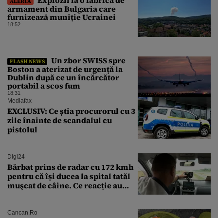
ALERTĂ
armament din Bulgaria care
furnizează muniție Ucrainei
18:52
Un zbor SWISS spre
FLASH NEWS
Boston a aterizat de urgență la
Dublin după ce un încărcător
portabil a scos fum
18:31
Mediafax
EXCLUSIV: Ce știa procurorul cu 3
zile înainte de scandalul cu
pistolul
Digi24
Bărbat prins de radar cu 172 kmh
pentru că își ducea la spital tatăl
muşcat de câine. Ce reacție au
avut polițiștii
Cancan.ro