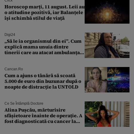
Click
Horoscop marți, 11 august. Leii au
o atitudine pozitivă, iar Balanțele
își schimbă stilul de viață
Digi24
„Să le ia organismul din ei”. Cum
explică mama unuia dintre
tinerii care au atacat ambulanța
agresiunea revoltătoare a
acestora
Cancan.ro
Cum a ajuns o tânără să scoată
5.000 de euro din buzunar după o
noapte de distracție la UNTOLD
Ce Se Întâmplă Doctore
Alina Pușcău, mărturisire
sfâșietoare înainte de operație. A
fost diagnosticată cu cancer la
sân în metastază: „Este singurul
tratament care o să mă ajute să