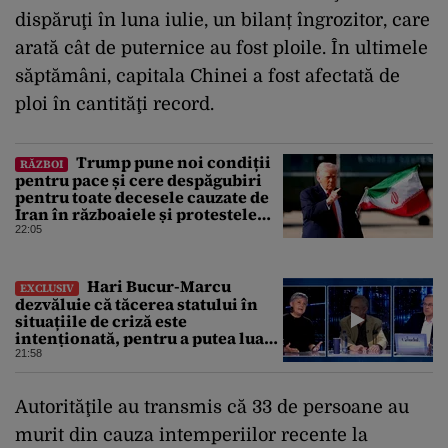
dispăruţi în luna iulie, un bilanț îngrozitor, care
arată cât de puternice au fost ploile. În ultimele
săptămâni, capitala Chinei a fost afectată de
ploi în cantităţi record.
Trump pune noi condiții
RĂZBOI
pentru pace și cere despăgubiri
pentru toate decesele cauzate de
Iran în războaiele și protestele
din ultimii 50 de ani
22:05
Hari Bucur-Marcu
EXCLUSIV
dezvăluie că tăcerea statului în
situațiile de criză este
intenționată, pentru a putea lua
decizii fără să ne spună
21:58
Autorităţile au transmis că 33 de persoane au
murit din cauza intemperiilor recente la