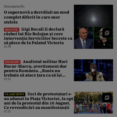
Descopera.ro
O supernovă a dezvăluit un mod
complet diferit în care mor
stelele
Gigi Becali îi declară
REACȚIE
război lui Ilie Bolojan și cere
intervenția Serviciilor Secrete ca
să plece de la Palatul Victoria
21:45
Analistul militar Hari
EXCLUSIV
Bucur-Marcu, avertisment dur
pentru România. „Rusia nu
trebuie să atace țara ca să își
atingă obiectivele de aici”
21:21
Zeci de protestatari s-
FLASH NEWS
au adunat în Piața Victoriei, la opt
ani de la protestul din 10 August.
Ce revendicări au manifestanții
21:11