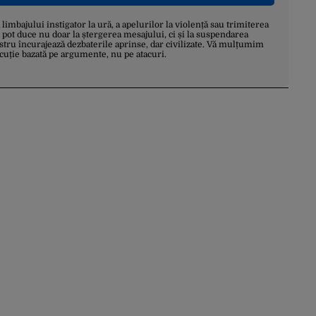
a limbajului instigator la ură, a apelurilor la violență sau trimiterea
 pot duce nu doar la ștergerea mesajului, ci și la suspendarea
stru încurajează dezbaterile aprinse, dar civilizate. Vă mulțumim
scuție bazată pe argumente, nu pe atacuri.