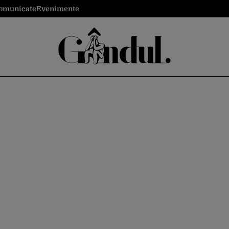
omunicate
Evenimente