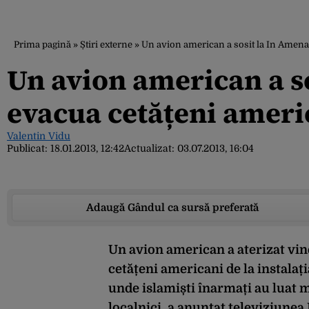
Prima pagină
»
Știri externe
»
Un avion american a sosit la In Amena
Un avion american a s
evacua cetățeni ameri
Valentin Vidu
Publicat:
18.01.2013, 12:42
Actualizat:
03.07.2013, 16:04
Adaugă Gândul ca sursă preferată
Un avion american a aterizat vin
cetățeni americani de la instalaț
unde islamiști înarmați au luat mi
localnici, a anunțat televiziunea