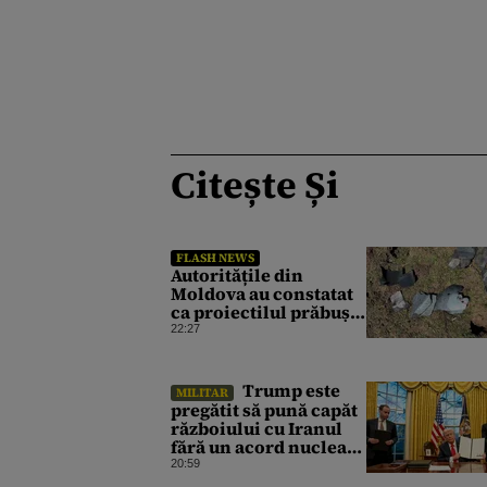
Citește Și
FLASH NEWS
Autoritățile din
Moldova au constatat
ca proiectilul prăbușit
la Crocmaz era o
22:27
dronă-rachetă ghidată
după finalizarea
primei investigații
Trump este
MILITAR
pregătit să pună capăt
războiului cu Iranul
fără un acord nuclear
dacă strâmtoarea
20:59
Ormuz se redeschide