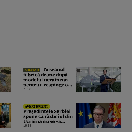
⁠Taiwanul
MILITAR
fabrică drone după
modelul ucrainean
pentru a respinge o
posibilă invazie
21:58
chineză
AVERTISMENT
⁠Președintele Serbiei
spune că războiul din
Ucraina nu se va
încheia nici anul
19:58
acesta și avertizează