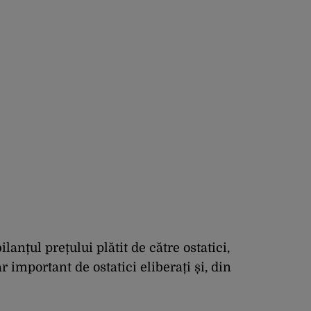
greșeala
vicepremierului
anțul prețului plătit de către ostatici,
important de ostatici eliberați și, din