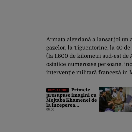
Armata algeriană a lansat joi un a
gazelor, la Tiguentorine, la 40 de
(la 1.600 de kilometri sud-est de 
ostatice numeroase persoane, incl
intervenție militară franceză în M
Primele
DEZVĂLUIRI
presupuse imagini cu
Mojtaba Khamenei de
la începerea
războiului au fost
06:00
publicate de o agenție
de știri de stat din Iran