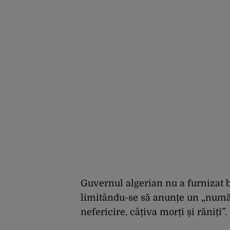
Guvernul algerian nu a furnizat bil
limitându-se să anunțe un „număr 
nefericire, câțiva morți și răniți”.