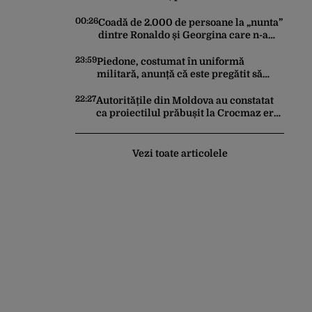
printr-o decizie inexplicabilă a Oanei
Gheorghiu. Ultima hotărâre de guvern
00:26
Coadă de 2.000 de persoane la „nunta”
ar încerca să repare greșeala
dintre Ronaldo și Georgina care n-a
vicepremierului
avut loc. Reacțiile fotbalistului și a
iubitei sale pe social media
23:59
Piedone, costumat în uniformă
militară, anunță că este pregătit să
lupte cu cei care l-au „supărat”: „S-a
întors boomerangul”
22:27
Autoritățile din Moldova au constatat
ca proiectilul prăbușit la Crocmaz era
o dronă-rachetă ghidată după
finalizarea primei investigații
Vezi toate articolele