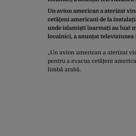
Un avion american a aterizat vin
cetățeni americani de la instalaț
unde islamiști înarmați au luat mi
localnici, a anunțat televiziunea
„Un avion american a aterizat vi
pentru a evacua cetățeni american
limbă arabă.