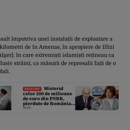
salt împotriva unei instalații de exploatare a
 kilometri de In Amenas, în apropiere de Illizi
Alger), în care extremiști islamiști rețineau ca
usiv străini, ca măsură de represalii față de o
ali.
Misterul
EXCLUSIV
celor 200 de milioane
de euro din PNRR,
pierdute de România
printr-o decizie
05:00
inexplicabilă a Oanei
Gheorghiu. Ultima
hotărâre de guvern ar
încerca să repare