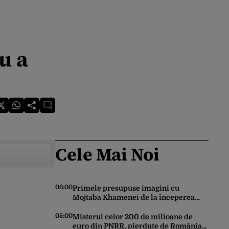
u a
Cele Mai Noi
06:00
Primele presupuse imagini cu
Mojtaba Khamenei de la începerea
războiului au fost publicate de o
agenție de știri de stat din Iran
05:00
Misterul celor 200 de milioane de
euro din PNRR, pierdute de România