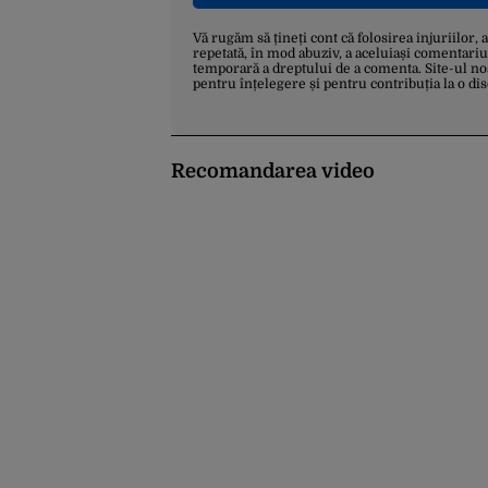
Vă rugăm să țineți cont că folosirea injuriilor, 
repetată, în mod abuziv, a aceluiași comentariu
temporară a dreptului de a comenta. Site-ul no
pentru înțelegere și pentru contribuția la o di
Recomandarea video