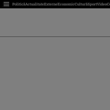
Politică
Actualitate
Externe
Economic
Cultură
Sport
Video
C