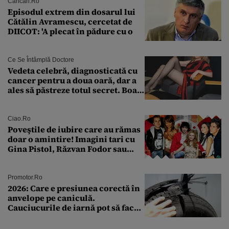
Cancan.ro
Episodul extrem din dosarul lui
Cătălin Avramescu, cercetat de
DIICOT: 'A plecat în pădure cu o
Ce Se Întâmplă Doctore
Vedeta celebră, diagnosticată cu
cancer pentru a doua oară, dar a
ales să păstreze totul secret. Boala
a fost descoperită la un control de
rutină
Ciao.ro
Poveştile de iubire care au rămas
doar o amintire! Imagini tari cu
Gina Pistol, Răzvan Fodor sau
Andra Măruţă şi foştii parteneri
Promotor.ro
2026: Care e presiunea corectă în
anvelope pe caniculă.
Cauciucurile de iarnă pot să facă
explozie la peste 40°C?