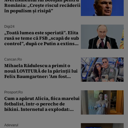
România: „Crește riscul recăderii
în populism și risipă”
Digi24
„Toată lumea este speriată”. Elita
rusă se teme că FSB „scapă de sub
control”, după ce Putin a extins
puterea serviciului
Cancan.ro
Mihaela Rădulescu a primit o
nouă LOVITURĂ de la părinții lui
Felix Baumgartner: 'Am fost
ȘTEARSĂ complet din
Prosport.ro
Cum a apărut Alicia, fiica marelui
fotbalist, într-o pereche de
bikini. Internetul a explodat:
„Zeiță superbă!”
Adevarul