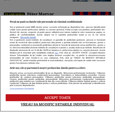
Péter Magyar
FLASH NEWS
pregătește alegerea noului
președinte al Ungariei. Noul șef al
Nouă ne pasă ca datele tale personale să rămână confidențiale
statului va fi votat marți de
Noi și partenerii noștri
1019
stocăm și/sau accesăm informații pe dispozitivul dvs., precum identificatorii
cookie unici pentru prelucrarea datelor cu caracter personal. Puteți accepta sau gestiona preferințele dvs.
Parlament
22:26
făcând clic mai jos, respectiv vă puteți opune utilizării unui interes legitim în orice moment pe pagina cu
politica de confidențialitate. Aceste alegeri vor fi raportate partenerilor noștri și nu vă vor afecta
navigarea.
Mai multe detalii
Noi si partenerii nostri (retelele de socializare si agentiile de publicitate partenere, precum si furnizorii
nostri de servicii de date analitice) prelucram date pentru a permite website-ului sa functioneze, pentru a
personaliza continutul si anunturile publicitare afisate in functie de interesele si/sau profilul dvs., pentru a
va oferi functionalitati aferente retelelor de socializare si pentru a analiza traficul pe website. Beneficiati de
drepturile prevazute de art. 15-22 din GDPR in legatura cu prelucrarea datelor cu caracter personal. Aceste
drepturi pot fi exercitate prin modalitatea indicata
aici
. Prin click pe “ACCEPT TOATE”, acceptati folosirea
tuturor Tehnologiilor de tip Cookie, care implica inclusiv acceptul dvs. cu privire la stocarea/accesarea
informatiilor de catre Vendor-ii cu care colaboram. Prin click pe “VREAU SA MODIFIC SETARILE
INDIVIDUAL” puteti schimba preferintele in mod individual, mai putin cele legate de cookie strict necesare
pentru functionarea website-ului.
Atât noi, cât și partenerii noștri prelucrăm datele pentru a oferi:
Stocarea și/sau accesarea informațiilor de pe un dispozitiv. Măsurarea performanței reclamelor. Utilizarea
Despre Noi
Contact
Echipa Editorială
profilurilor pentru selectarea conținutului personalizat. Dezvoltarea și îmbunătățirea serviciilor. Crearea
profilurilor de conținut personalizat. Utilizarea profilurilor pentru selectarea publicității personalizate.
Politica De Cookies
Politica De Confidențialitate
Crearea profilurilor pentru publicitate personalizată. Măsurarea performanței conținutului. Înțelegerea
publicului prin statistici sau combinații de date din surse diferite. Utilizarea datelor limitate pentru a selecta
Termeni Și Condiții
conținutul. Utilizarea de date limitate pentru a selecta publicitatea. Date precise de geolocație și identificarea
prin scanarea dispozitivului.
Listă parteneri (furnizori)
copyright © 2026
ACCEPT TOATE
Citarea se poate face în limita a 250 de semne. Nici o instituţie sau persoană
(site-uri, instituţii mass-media, firme de monitorizare) nu poate reproduce
VREAU SA MODIFIC SETARILE INDIVIDUAL
integral scrierile publicistice purtătoare de Drepturi de Autor.
Decizia ONJN nr. 1598/16.09.2021. Jocurile de noroc sunt interzise