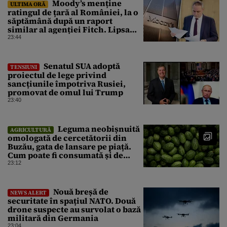
Moody’s menține
ULTIMA ORĂ
ratingul de țară al României, la o
săptămână după un raport
similar al agenției Fitch. Lipsa
unui guvern cu puteri depline,
23:44
principala vulnerabilitate din
raport
Senatul SUA adoptă
TENSIUNI
proiectul de lege privind
sancțiunile împotriva Rusiei,
promovat de omul lui Trump
23:40
Leguma neobișnuită
AGRICULTURĂ
omologată de cercetătorii din
Buzău, gata de lansare pe piață.
Cum poate fi consumată și de
unde provine soiul
23:12
Nouă breșă de
NEWS ALERT
securitate în spațiul NATO. Două
drone suspecte au survolat o bază
militară din Germania
23:04