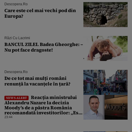
Descopera.ro
Care este cel mai vechi pod din
Europa?
Râzi Cu Lacrimi
BANCUL ZILEI. Badea Gheorghe: –
Nu pot face dragoste!
Descopera.ro
De ce tot mai mulți români
renunță la vacanțele în țară?
Reacția ministrului
NEWS ALERT
Alexandru Nazare la decizia
Moody’s de a păstra România
recomandată investitorilor: „Este
un răgaz, dar în niciun caz un
23:44
motiv de relaxare”