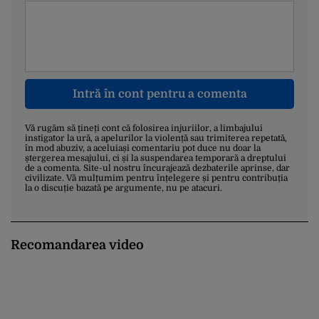
Intră în cont pentru a comenta
Vă rugăm să țineți cont că folosirea injuriilor, a limbajului
instigator la ură, a apelurilor la violență sau trimiterea repetată,
în mod abuziv, a aceluiași comentariu pot duce nu doar la
ștergerea mesajului, ci și la suspendarea temporară a dreptului
de a comenta. Site-ul nostru încurajează dezbaterile aprinse, dar
civilizate. Vă mulțumim pentru înțelegere și pentru contribuția
la o discuție bazată pe argumente, nu pe atacuri.
Recomandarea video