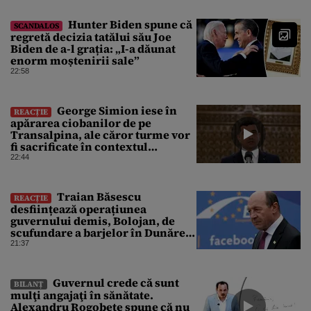
Hunter Biden spune că
SCANDALOS
regretă decizia tatălui său Joe
Biden de a-l grația: „I-a dăunat
enorm moștenirii sale”
22:58
George Simion iese în
REACȚIE
apărarea ciobanilor de pe
Transalpina, ale căror turme vor
fi sacrificate în contextul
focarului de variolă ovină
22:44
Traian Băsescu
REACȚIE
desființează operațiunea
guvernului demis, Bolojan, de
scufundare a barjelor în Dunăre:
„Este o improvizație”
21:37
Guvernul crede că sunt
BILANȚ
mulţi angajaţi în sănătate.
Alexandru Rogobete spune că nu