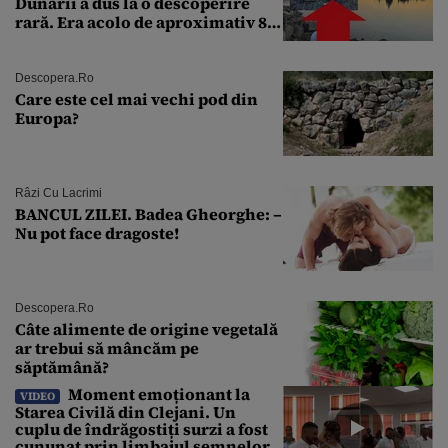
Dunării a dus la o descoperire
rară. Era acolo de aproximativ 80
de ani
Descopera.ro
Care este cel mai vechi pod din
Europa?
Râzi Cu Lacrimi
BANCUL ZILEI. Badea Gheorghe: –
Nu pot face dragoste!
Descopera.ro
Câte alimente de origine vegetală
ar trebui să mâncăm pe
săptămână?
Moment emoționant la
VIDEO
Starea Civilă din Clejani. Un
cuplu de îndrăgostiți surzi a fost
cununat prin limbajul semnelor