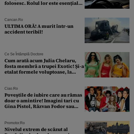
folosesc. Rolul lor este esențial
pentru siguranța mașinii
Cancan.ro
ULTIMA ORĂ! A murit într-un
accident teribil!
Ce Se Întâmplă Doctore
Cum arată acum Julia Chelaru,
fosta membră a trupei Exotic! Și-a
etalat formele voluptoase, la
aproape 50 de ani
Ciao.ro
Poveştile de iubire care au rămas
doar o amintire! Imagini tari cu
Gina Pistol, Răzvan Fodor sau
Andra Măruţă şi foştii parteneri
Promotor.ro
Nivelul extrem de scăzut al