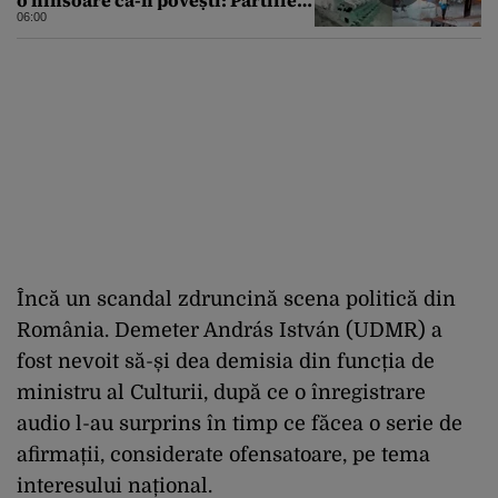
o ninsoare ca-n povești: Pârtiile
s-au umplut de schiori
06:00
Încă un scandal zdruncină scena politică din
România. Demeter András István (UDMR) a
fost nevoit să-și dea demisia din funcția de
ministru al Culturii, după ce o înregistrare
audio l-au surprins în timp ce făcea o serie de
afirmații, considerate ofensatoare, pe tema
interesului național.