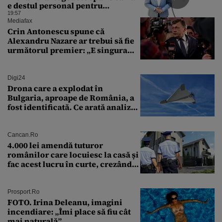
e destul personal pentru
combaterea infecţiilor
19:57
nosocomiale
Mediafax
Crin Antonescu spune că
Alexandru Nazare ar trebui să fie
următorul premier: „E singura
soluție”
Digi24
Drona care a explodat în
Bulgaria, aproape de România, a
fost identificată. Ce arată analiza
preliminară a epavei
Cancan.ro
4.000 lei amendă tuturor
românilor care locuiesc la casă și
fac acest lucru în curte, crezând
că nu îi vede nimeni
Prosport.ro
FOTO. Irina Deleanu, imagini
incendiare: „Îmi place să fiu cât
mai naturală”