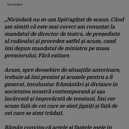
Screenshot
„Niciodată nu m-am lipit/agățat de scaun. Când
am simțit că este mai corect am renunțat la
mandatul de director de teatru, de președinte
al radioului și procedez astfel și acum, cand
imi depun mandatul de ministru pe masa
premierului. Fără ezitare.
Acum, spre deosebire de situațiile anterioare,
trebuie să îmi prezint și scuzele pentru a fi
generat, involuntar frământări și divizare în
societatea noastră contemporană și așa
încărcată și împovărată de tensiuni. Îmi cer
scuze față de cei care se simt jigniți și față de
cei care se simt trădați.
Rămân convins că actele și faptele mele în