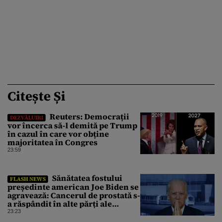
Citește Și
Reuters: Democrații
DEZVĂLUIRI
vor încerca să-l demită pe Trump
în cazul în care vor obține
majoritatea în Congres
23:59
Sănătatea fostului
FLASH NEWS
președinte american Joe Biden se
agravează: Cancerul de prostată s-
a răspândit în alte părți ale
corpului
23:23