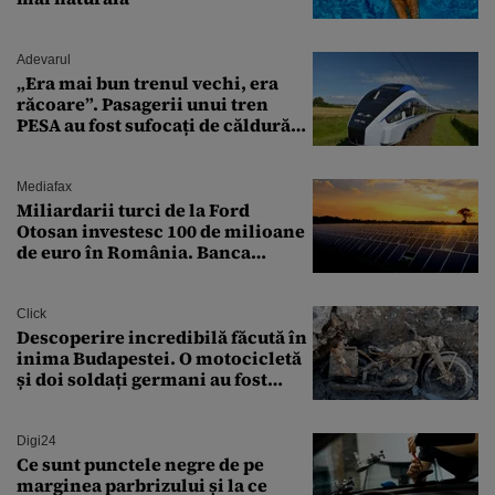
Adevarul
„Era mai bun trenul vechi, era
răcoare”. Pasagerii unui tren
PESA au fost sufocați de căldură
pe ruta București-Constanța
Mediafax
Miliardarii turci de la Ford
Otosan investesc 100 de milioane
de euro în România. Banca
Transilvania le acordă o
finanțare uriașă
Click
Descoperire incredibilă făcută în
inima Budapestei. O motocicletă
și doi soldați germani au fost
găsiți în Dunăre
Digi24
Ce sunt punctele negre de pe
marginea parbrizului și la ce