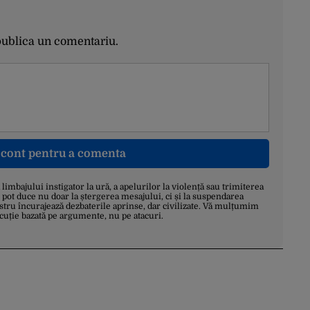
publica un comentariu.
n cont pentru a comenta
a limbajului instigator la ură, a apelurilor la violență sau trimiterea
 pot duce nu doar la ștergerea mesajului, ci și la suspendarea
stru încurajează dezbaterile aprinse, dar civilizate. Vă mulțumim
scuție bazată pe argumente, nu pe atacuri.