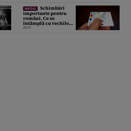
Schimbări
SOCIAL
importante pentru
români. Ce se
întâmplă cu vechile
cărți de identitate. Ce
15:47
perioadă vor mai fi
valabile buletinele
clasice