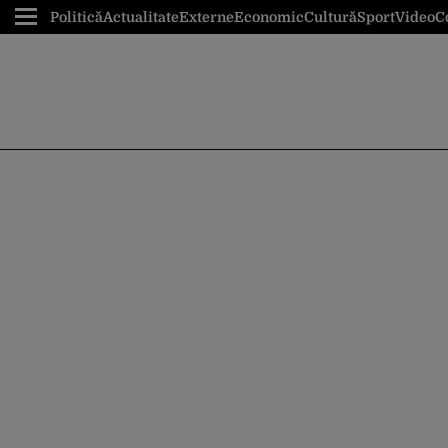
Politică
Actualitate
Externe
Economic
Cultură
Sport
Video
C