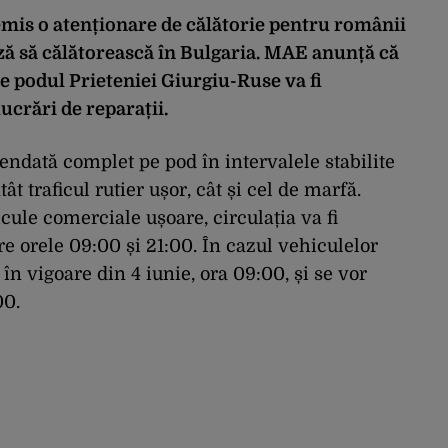
emis o atenționare de călătorie pentru românii
ză să călătorească în Bulgaria. MAE anunță că
pe podul Prieteniei Giurgiu-Ruse va fi
lucrări de reparații.
pendată complet pe pod în intervalele stabilite
ât traficul rutier ușor, cât și cel de marfă.
cule comerciale ușoare, circulația va fi
re orele 09:00 și 21:00. În cazul vehiculelor
 în vigoare din 4 iunie, ora 09:00, și se vor
00.