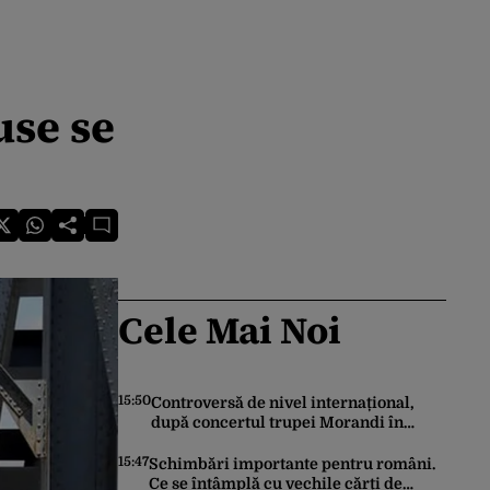
use se
Cele Mai Noi
15:50
Controversă de nivel internațional,
după concertul trupei Morandi în
Abhazia, regiune separatistă, sub
protecția Rusiei
15:47
Schimbări importante pentru români.
Ce se întâmplă cu vechile cărți de