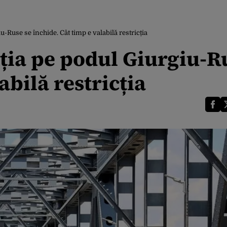
-Ruse se închide. Cât timp e valabilă restricția
ția pe podul Giurgiu-R
abilă restricția