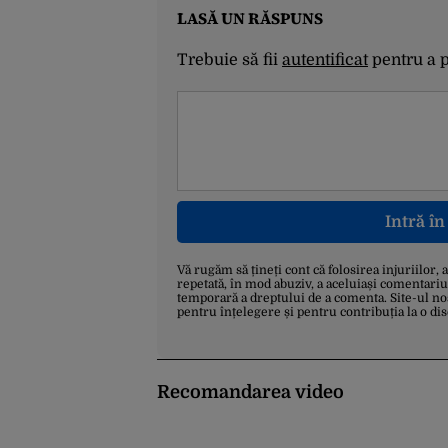
LASĂ UN RĂSPUNS
Trebuie să fii
autentificat
pentru a 
Intră î
Vă rugăm să țineți cont că folosirea injuriilor, 
repetată, în mod abuziv, a aceluiași comentariu
temporară a dreptului de a comenta. Site-ul no
pentru înțelegere și pentru contribuția la o di
Recomandarea video