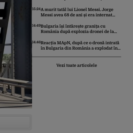
identitate. Ce perioadă vor mai fi
valabile buletinele clasice
15:24
A murit tatăl lui Lionel Messi. Jorge
Messi avea 68 de ani și era internat
într-o clinică din Argentina
14:49
Bulgaria își întărește granița cu
România după explozia dronei de la
Kardam. Forțe antidrone, mutate de la
frontiera cu Turcia
14:46
Reacția MApN, după ce o dronă intrată
în Bulgaria din România a explodat în
apropierea graniței
Vezi toate articolele