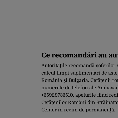
Ce recomandări au aut
Autoritățile recomandă șoferilor să
calcul timpi suplimentari de aștep
România și Bulgaria. Cetățenii ro
numerele de telefon ale Ambasade
+35929733510, apelurile fiind redi
Cetățenilor Români din Străinătat
Center în regim de permanență.