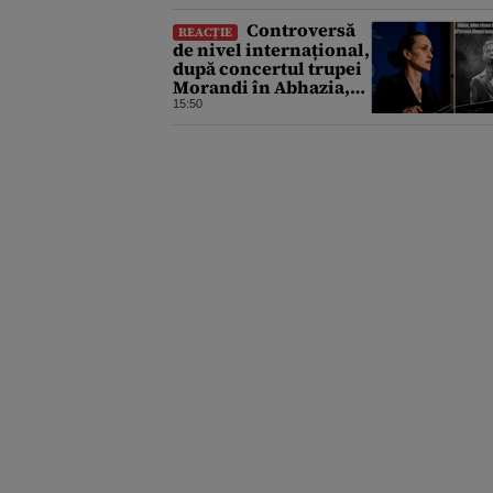
Controversă
REACȚIE
de nivel internațional,
după concertul trupei
Morandi în Abhazia,
regiune separatistă,
15:50
sub protecția Rusiei