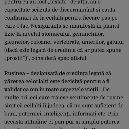
pentru că au fost „testate” de alții, au o
capacitate scăzută de discernământ și caută
confirmări de la ceilalți pentru fiecare pas pe
care-l fac. Nesiguranța se manifestă în planul
fizic la nivelul stomacului, genunchilor,
gleznelor, coloanei vertebrale, umerilor, gâtului
(dacă este legată de credința că ar putea spune
„prostii”)”, consideră specialistul.
Rușinea – declanșată de credința legată că
părerea celorlalți este decisivă pentru a fi
validat ca om în toate aspectele vieții.
„De
multe ori, cei care trăiesc sentimente de rușine
simt că ceilalți îi judecă, că nu sunt suficient de
buni, puternici, inteligenți, informați etc. Prin
această atitudine ei pun pur și simplu puterea