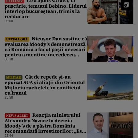
Ce a ajuns să facă, la
EXCLUSIV
pușcărie, temutul Bebino. Liderul
interlop bucureștean, trimis la
reeducare
05:00
Nicușor Dan susține că
ULTIMA ORĂ
evaluarea Moody’s demonstrează
că România a făcut pașii necesari
pentru a menține încrederea
investitorilor: „Totuși,
00:18
perspectiva rămâne rezervată”
Cât de repede și-au
MILITAR
epuizat SUA și aliații din Orientul
Mijlociu rachetele în conflictul
cu Iranul
23:58
Reacția ministrului
NEWS ALERT
Alexandru Nazare la decizia
Moody’s de a păstra România
recomandată investitorilor: „Este
un răgaz, dar în niciun caz un
23:44