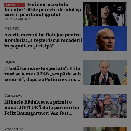
Eminem scoate la
LIFESTYLE
licitație 100 de perechi de adidași
care îi poartă autograful
22:23, 28 Jul 2026
Mediafax
Avertismentul lui Bolojan pentru
România: „Crește riscul recăderii
în populism și risipă”
Digi24
„Toată lumea este speriată”. Elita
rusă se teme că FSB „scapă de sub
control”, după ce Putin a extins
puterea serviciului
Cancan.ro
Mihaela Rădulescu a primit o
nouă LOVITURĂ de la părinții lui
Felix Baumgartner: 'Am fost
ȘTEARSĂ complet din
Prosport.ro