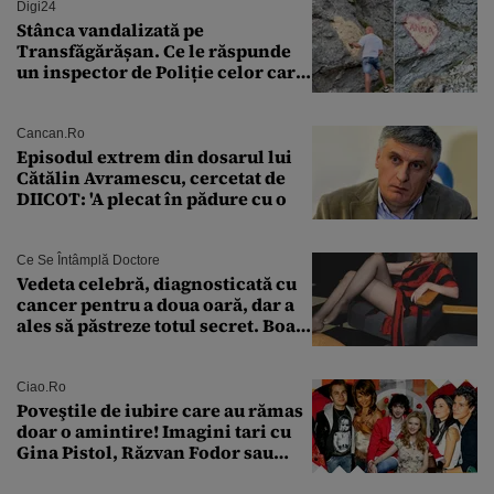
Digi24
Stânca vandalizată pe
Transfăgărășan. Ce le răspunde
un inspector de Poliție celor care
întreabă: „Dar ce a făcut?”
Cancan.ro
Episodul extrem din dosarul lui
Cătălin Avramescu, cercetat de
DIICOT: 'A plecat în pădure cu o
Ce Se Întâmplă Doctore
Vedeta celebră, diagnosticată cu
cancer pentru a doua oară, dar a
ales să păstreze totul secret. Boala
a fost descoperită la un control de
rutină
Ciao.ro
Poveştile de iubire care au rămas
doar o amintire! Imagini tari cu
Gina Pistol, Răzvan Fodor sau
Andra Măruţă şi foştii parteneri