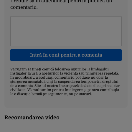
Trebuie să fii
autentificat
pentru a publica un
comentariu.
Intră în cont pentru a comenta
Vă rugăm să țineți cont că folosirea injuriilor, a limbajului
instigator la ură, a apelurilor la violență sau trimiterea repetată,
în mod abuziv, a aceluiași comentariu pot duce nu doar la
ștergerea mesajului, ci și la suspendarea temporară a dreptului
de a comenta. Site-ul nostru încurajează dezbaterile aprinse, dar
civilizate. Vă mulțumim pentru înțelegere și pentru contribuția
la o discuție bazată pe argumente, nu pe atacuri.
Recomandarea video