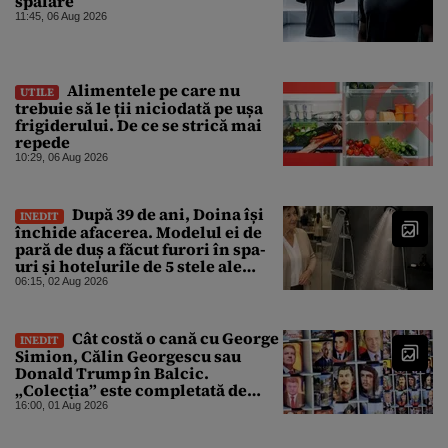
spălare
11:45, 06 Aug 2026
Alimentele pe care nu
UTILE
trebuie să le ții niciodată pe ușa
frigiderului. De ce se strică mai
repede
10:29, 06 Aug 2026
După 39 de ani, Doina își
INEDIT
închide afacerea. Modelul ei de
pară de duș a făcut furori în spa-
uri și hotelurile de 5 stele ale
lumii. Ce nu a mai mers
06:15, 02 Aug 2026
Cât costă o cană cu George
INEDIT
Simion, Călin Georgescu sau
Donald Trump în Balcic.
„Colecția” este completată de
Nicușor Dan, Ceaușescu și Stalin
16:00, 01 Aug 2026