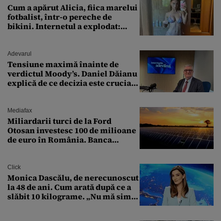
Cum a apărut Alicia, fiica marelui
fotbalist, într-o pereche de
bikini. Internetul a explodat:
„Zeiță superbă!”
Adevarul
Tensiune maximă înainte de
verdictul Moody’s. Daniel Dăianu
explică de ce decizia este crucială
pentru economia României
Mediafax
Miliardarii turci de la Ford
Otosan investesc 100 de milioane
de euro în România. Banca
Transilvania le acordă o
finanțare uriașă
Click
Monica Dascălu, de nerecunoscut
la 48 de ani. Cum arată după ce a
slăbit 10 kilograme. „Nu mă simt
bine în această perioadă”