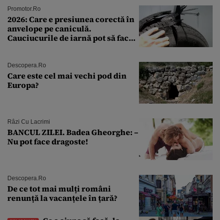
Promotor.ro
2026: Care e presiunea corectă în
anvelope pe caniculă.
Cauciucurile de iarnă pot să facă
explozie la peste 40°C?
Descopera.ro
Care este cel mai vechi pod din
Europa?
Râzi Cu Lacrimi
BANCUL ZILEI. Badea Gheorghe: –
Nu pot face dragoste!
Descopera.ro
De ce tot mai mulți români
renunță la vacanțele în țară?