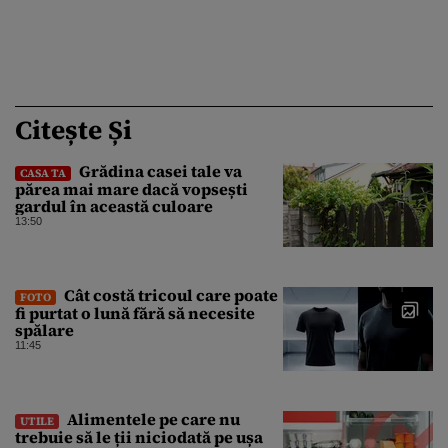
Citește Și
Grădina casei tale va
CASA TA
părea mai mare dacă vopsești
gardul în această culoare
13:50
Cât costă tricoul care poate
FOTO
fi purtat o lună fără să necesite
spălare
11:45
Alimentele pe care nu
UTILE
trebuie să le ții niciodată pe ușa