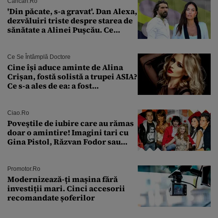
Cancan.ro
'Din păcate, s-a gravat'. Dan Alexa,
dezvăluiri triste despre starea de
sănătate a Alinei Pușcău. Ce
discuție au avut cu două zile în
urmă
Ce Se Întâmplă Doctore
Cine își aduce aminte de Alina
Crișan, fostă solistă a trupei ASIA?
Ce s-a ales de ea: a fost
condamnată la închisoare cu
suspendare. Ce acuzații i se aduc
Ciao.ro
Poveştile de iubire care au rămas
doar o amintire! Imagini tari cu
Gina Pistol, Răzvan Fodor sau
Andra Măruţă şi foştii parteneri
Promotor.ro
Modernizează-ți mașina fără
investiții mari. Cinci accesorii
recomandate șoferilor