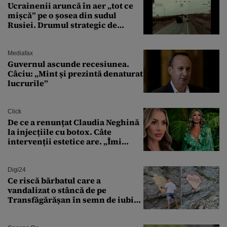
Ucrainenii aruncă în aer „tot ce
mișcă” pe o șosea din sudul
Rusiei. Drumul strategic de
aprovizionare către Crimeea este
controlat complet
Mediafax
Guvernul ascunde recesiunea.
Câciu: „Mint și prezintă denaturat
lucrurile”
Click
De ce a renunțat Claudia Neghină
la injecțiile cu botox. Câte
intervenții estetice are. „Îmi
îngheață fața”
Digi24
Ce riscă bărbatul care a
vandalizat o stâncă de pe
Transfăgărășan în semn de iubire
față de „Anna”