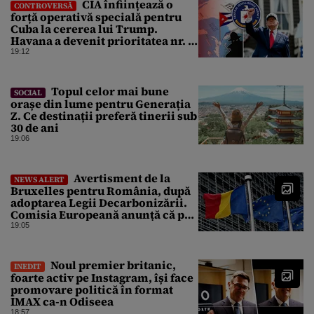
CIA înființează o
CONTROVERSĂ
forță operativă specială pentru
Cuba la cererea lui Trump.
Havana a devenit prioritatea nr. 1
alături de China, Iran și Rusia
19:12
Topul celor mai bune
SOCIAL
orașe din lume pentru Generația
Z. Ce destinații preferă tinerii sub
30 de ani
19:06
Avertisment de la
NEWS ALERT
Bruxelles pentru România, după
adoptarea Legii Decarbonizării.
Comisia Europeană anunță că pot
fi „consecințe financiare”
19:05
Noul premier britanic,
INEDIT
foarte activ pe Instagram, își face
promovare politică în format
IMAX ca-n Odiseea
18:57