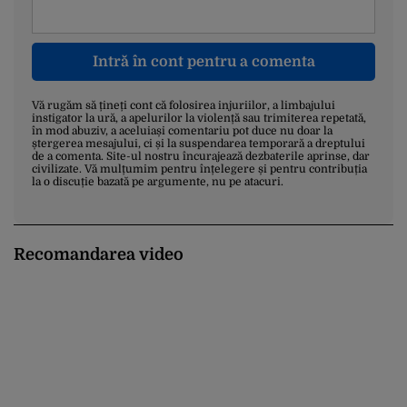
Intră în cont pentru a comenta
Vă rugăm să țineți cont că folosirea injuriilor, a limbajului
instigator la ură, a apelurilor la violență sau trimiterea repetată,
în mod abuziv, a aceluiași comentariu pot duce nu doar la
ștergerea mesajului, ci și la suspendarea temporară a dreptului
de a comenta. Site-ul nostru încurajează dezbaterile aprinse, dar
civilizate. Vă mulțumim pentru înțelegere și pentru contribuția
la o discuție bazată pe argumente, nu pe atacuri.
Recomandarea video