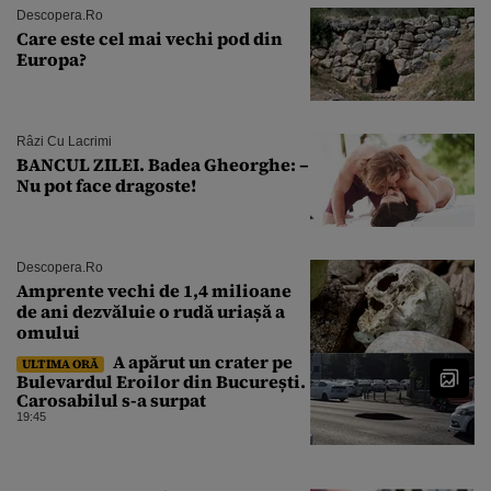
Descopera.ro
Care este cel mai vechi pod din
Europa?
Râzi Cu Lacrimi
BANCUL ZILEI. Badea Gheorghe: –
Nu pot face dragoste!
Descopera.ro
Amprente vechi de 1,4 milioane
de ani dezvăluie o rudă uriașă a
omului
A apărut un crater pe
ULTIMA ORĂ
Bulevardul Eroilor din București.
Carosabilul s-a surpat
19:45