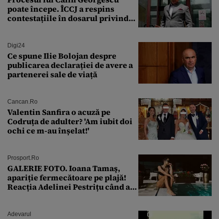
poate începe. ÎCCJ a respins
contestațiile în dosarul privind
lovitura de stat
Digi24
Ce spune Ilie Bolojan despre
publicarea declarației de avere a
partenerei sale de viață
Cancan.ro
Valentin Sanfira o acuză pe
Codruța de adulter? 'Am iubit doi
ochi ce m-au înșelat!'
Prosport.ro
GALERIE FOTO. Ioana Tamaş,
apariție fermecătoare pe plajă!
Reacția Adelinei Pestrițu când a
văzut-o
Adevarul