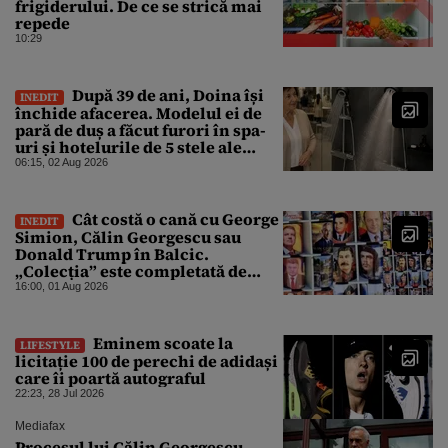
frigiderului. De ce se strică mai
repede
10:29
După 39 de ani, Doina își
INEDIT
închide afacerea. Modelul ei de
pară de duș a făcut furori în spa-
uri și hotelurile de 5 stele ale
lumii. Ce nu a mai mers
06:15, 02 Aug 2026
Cât costă o cană cu George
INEDIT
Simion, Călin Georgescu sau
Donald Trump în Balcic.
„Colecția” este completată de
Nicușor Dan, Ceaușescu și Stalin
16:00, 01 Aug 2026
Eminem scoate la
LIFESTYLE
licitație 100 de perechi de adidași
care îi poartă autograful
22:23, 28 Jul 2026
Mediafax
Procesul lui Călin Georgescu