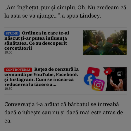
„Am înghețat, pur și simplu. Oh. Nu credeam că
la asta se va ajunge…”, a spus Lindsey.
Ordinea în care te-ai
STUDIU
născut ți-ar putea influența
sănătatea. Ce au descoperit
cercetătorii
19:50
Rețea de cenzură la
CONTROVERSĂ
comandă pe YouTube, Facebook
și Instagram. Cum se încearcă
reducerea la tăcere a
investigațiilor de presă de pe
19:50
social media
Conversația i-a arătat că bărbatul se întreabă
dacă o iubește sau nu și dacă mai este atras de
ea.