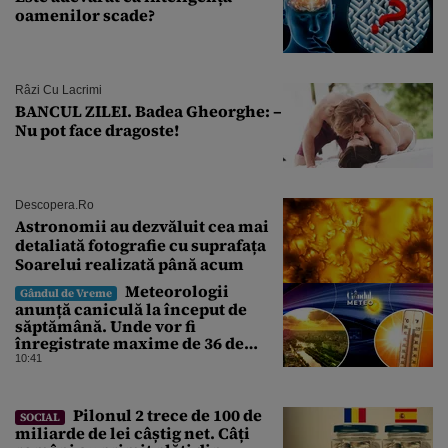
oamenilor scade?
Râzi Cu Lacrimi
BANCUL ZILEI. Badea Gheorghe: –
Nu pot face dragoste!
Descopera.ro
Astronomii au dezvăluit cea mai
detaliată fotografie cu suprafața
Soarelui realizată până acum
Meteorologii
Gândul de Vreme
anunță caniculă la început de
săptămână. Unde vor fi
înregistrate maxime de 36 de
grade. ANM, informații de ultimă
10:41
oră pentru Gândul
Pilonul 2 trece de 100 de
SOCIAL
miliarde de lei câștig net. Câți