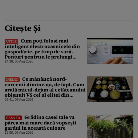
Citește Și
Cum poți folosi mai
UTILE
inteligent electrocasnicele din
gospodărie, pe timp de vară.
Ponturi pentru a le prelungi
durata de viață
14:38, 08 Aug 2026
Ce mănâncă nord-
INEDIT
coreenii dimineața, de fapt. Cum
arată micul-dejun al cetățeanului
obișnuit VS cel al elitei din
Phenian
08:41, 08 Aug 2026
Grădina casei tale va
CASA TA
părea mai mare dacă vopsești
gardul în această culoare
13:50, 06 Aug 2026