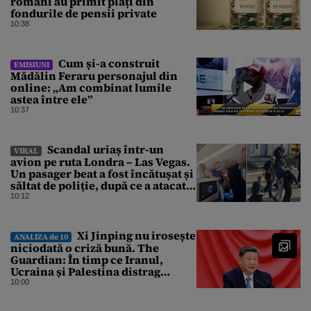
români au primit plăți din
fondurile de pensii private
10:38
Cum și-a construit
EMISIUNI
Mădălin Feraru personajul din
online: „Am combinat lumile
astea între ele”
10:37
Scandal uriaș într-un
VIRAL
avion pe ruta Londra – Las Vegas.
Un pasager beat a fost încătușat și
săltat de poliție, după ce a atacat o
stewardesă
10:12
Xi Jinping nu irosește
ANALIZA de 10
niciodată o criză bună. The
Guardian: În timp ce Iranul,
Ucraina și Palestina distrag
atenția lumii, el strânge șurubul”
10:00