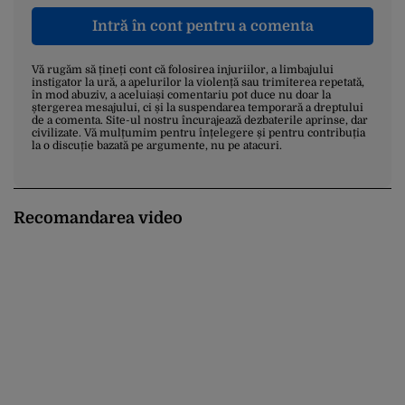
Intră în cont pentru a comenta
Vă rugăm să țineți cont că folosirea injuriilor, a limbajului
instigator la ură, a apelurilor la violență sau trimiterea repetată,
în mod abuziv, a aceluiași comentariu pot duce nu doar la
ștergerea mesajului, ci și la suspendarea temporară a dreptului
de a comenta. Site-ul nostru încurajează dezbaterile aprinse, dar
civilizate. Vă mulțumim pentru înțelegere și pentru contribuția
la o discuție bazată pe argumente, nu pe atacuri.
Recomandarea video