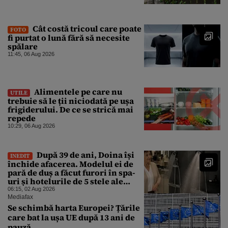
Cât costă tricoul care poate
FOTO
fi purtat o lună fără să necesite
spălare
11:45, 06 Aug 2026
Alimentele pe care nu
UTILE
trebuie să le ții niciodată pe ușa
frigiderului. De ce se strică mai
repede
10:29, 06 Aug 2026
După 39 de ani, Doina își
INEDIT
închide afacerea. Modelul ei de
pară de duș a făcut furori în spa-
uri și hotelurile de 5 stele ale
lumii. Ce nu a mai mers
06:15, 02 Aug 2026
Mediafax
Se schimbă harta Europei? Țările
care bat la ușa UE după 13 ani de
pauză