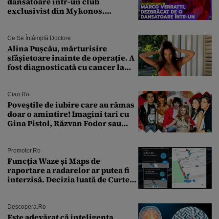
dansatoare într-un club
exclusivist din Mykonos.
Campionul italian a cedat
complet în fața ispitei!
Ce Se Întâmplă Doctore
Alina Pușcău, mărturisire
sfâșietoare înainte de operație. A
fost diagnosticată cu cancer la
sân în metastază: „Este singurul
tratament care o să mă ajute să
îmi salvez viața”
Ciao.ro
Poveştile de iubire care au rămas
doar o amintire! Imagini tari cu
Gina Pistol, Răzvan Fodor sau
Andra Măruţă şi foştii parteneri
Promotor.ro
Funcția Waze și Maps de
raportare a radarelor ar putea fi
interzisă. Decizia luată de Curtea
de Justiție a UE
Descopera.ro
Este adevărat că inteligența