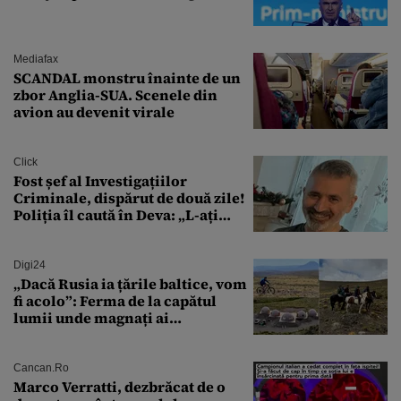
Mediafax
SCANDAL monstru înainte de un
zbor Anglia-SUA. Scenele din
avion au devenit virale
Click
Fost șef al Investigațiilor
Criminale, dispărut de două zile!
Poliția îl caută în Deva: „L-ați
văzut?”
Digi24
„Dacă Rusia ia țările baltice, vom
fi acolo”: Ferma de la capătul
lumii unde magnați ai
tehnologiei vor să
supraviețuiască apocalipsei
Cancan.ro
Marco Verratti, dezbrăcat de o