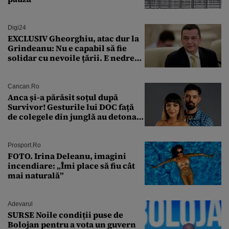
Digi24
EXCLUSIV Gheorghiu, atac dur la
Grindeanu: Nu e capabil să fie
solidar cu nevoile țării. E nedrept
ca PSD să primească guvernarea
Cancan.ro
Anca și-a părăsit soțul după
Survivor! Gesturile lui DOC față
de colegele din junglă au detonat
relația de acasă!
Prosport.ro
FOTO. Irina Deleanu, imagini
incendiare: „Îmi place să fiu cât
mai naturală”
Adevarul
SURSE Noile condiții puse de
Bolojan pentru a vota un guvern