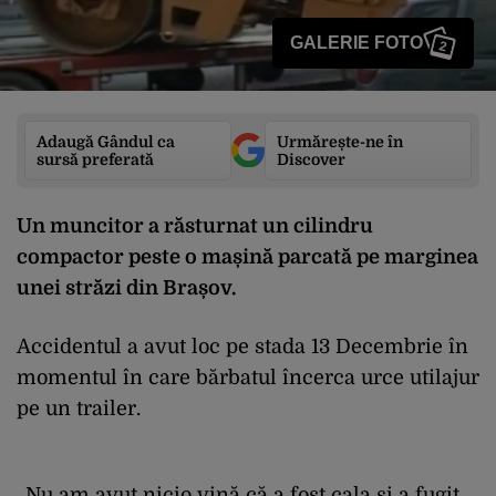
GALERIE FOTO
2
Adaugă Gândul ca
Urmărește-ne în
sursă preferată
Discover
Un muncitor a răsturnat un cilindru
compactor peste o mașină parcată pe marginea
unei străzi din Brașov.
Accidentul a avut loc pe stada 13 Decembrie în
momentul în care bărbatul încerca urce utilajur
pe un trailer.
„Nu am avut nicio vină că a fost cala și a fugit,