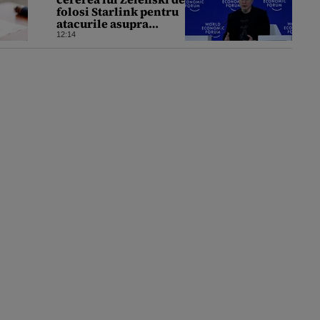
folosi Starlink pentru
atacurile asupra
Rusiei
12:14