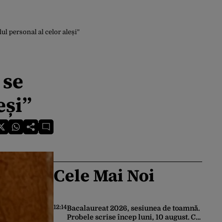
l personal al celor aleși”
 se
eși”
Cele Mai Noi
12:14
Bacalaureat 2026, sesiunea de toamnă.
Probele scrise încep luni, 10 august. Ce