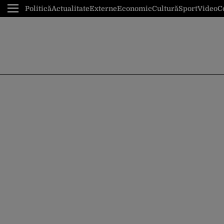
Politică
Actualitate
Externe
Economic
Cultură
Sport
Video
C