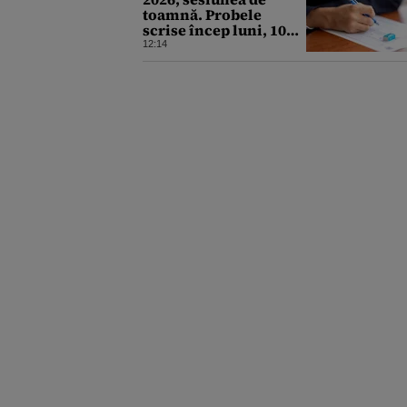
toamnă. Probele
scrise încep luni, 10
august. Ce trebuie să
12:14
știe toți candidații