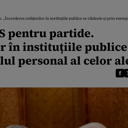
rederea cetățenilor în instituțiile publice se clădește și prin exemplu
pentru partide.
 în instituțiile publice
ul personal al celor al