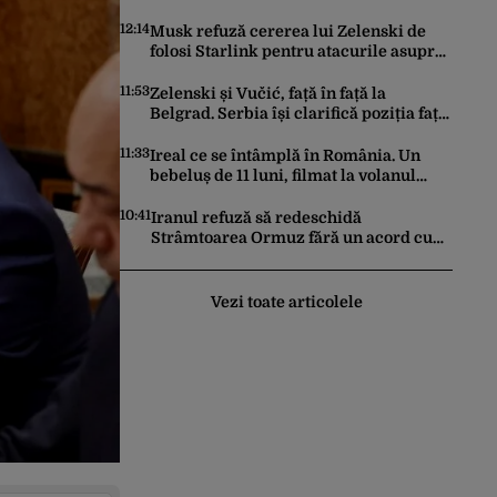
trebuie să știe toți candidații
12:14
Musk refuză cererea lui Zelenski de
folosi Starlink pentru atacurile asupra
Rusiei
11:53
Zelenski și Vučić, față în față la
Belgrad. Serbia își clarifică poziția față
de războiul din Ucraina
11:33
Ireal ce se întâmplă în România. Un
bebeluș de 11 luni, filmat la volanul
unei mașini
10:41
Iranul refuză să redeschidă
Strâmtoarea Ormuz fără un acord cu
SUA. Ce condiții pune Teheranul
Vezi toate articolele