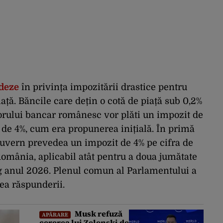
edeze
în privința impozitării drastice pentru
ață. Băncile care dețin o cotă de piață sub 0,2%
ctorului bancar românesc vor plăti un impozit de
c de 4%, cum era propunerea inițială. În primă
Guvern prevedea un impozit de 4% pe cifra de
România, aplicabil atât pentru a doua jumătate
eg anul 2026. Plenul comun al Parlamentului a
ea răspunderii.
Musk refuză
APĂRARE
cererea lui Zelenski de