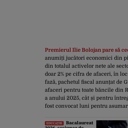
Premierul Ilie Bolojan pare să c
anumiți jucători economici din pi
din totalul activelor nete ale se
doar 2% pe cifra de afaceri, în lo
fază, pachetul fiscal anunțat de 
afaceri pentru toate băncile din 
a anului 2025, cât și pentru într
fost convocat luni pentru asumar
Bacalaureat
EDUCAȚIE
2026, sesiunea de