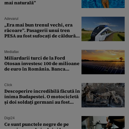
mai naturală”
Adevarul
„Era mai bun trenul vechi, era
răcoare”. Pasagerii unui tren
PESA au fost sufocați de căldură
pe ruta București-Constanța
Mediafax
Miliardarii turci de la Ford
Otosan investesc 100 de milioane
de euro în România. Banca
Transilvania le acordă o
finanțare uriașă
Click
Descoperire incredibilă făcută în
inima Budapestei. O motocicletă
și doi soldați germani au fost
găsiți în Dunăre
Digi24
Ce sunt punctele negre de pe