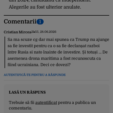
din 2024, candidând ca independent.
Alegerile au fost ulterior anulate.
Comentarii
1
Cristian Mircea
21:55, 28.06.2026
Sa ma scuze cg dar mai spunea ca Trump nu ajunge
sa fie investit pentru ca o sa fie declanșat razboi
între Rusia si nato înainte de investire. Și totuși … De
asemenea drona maritima a fost recunoscuta ca
fiind ucrainiana. Deci ce dovezi?
AUTENTIFICĂ-TE PENTRU A RĂSPUNDE
LASĂ UN RĂSPUNS
Trebuie să fii
autentificat
pentru a publica un
comentariu.