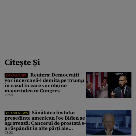
Citește Și
Reuters: Democrații
DEZVĂLUIRI
vor încerca să-l demită pe Trump
în cazul în care vor obține
majoritatea în Congres
23:59
Sănătatea fostului
FLASH NEWS
președinte american Joe Biden se
agravează: Cancerul de prostată s-
a răspândit în alte părți ale
corpului
23:23