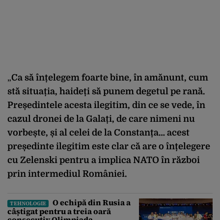
„
Ca să înțelegem foarte bine, în amănunt, cum
stă situația, haideți să punem degetul pe rană.
Președintele acesta ilegitim, din ce se vede, în
cazul dronei de la Galați, de care nimeni nu
vorbește, și al celei de la Constanța… acest
președinte ilegitim este clar că are o înțelegere
cu Zelenski pentru a implica NATO în război
prin intermediul României.
O echipă din Rusia a
TEHNOLOGIE
câștigat pentru a treia oară
consecutiv Olimpiada