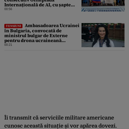
Internațională de AI, cu șapte
medalii din aur și una de bronz
00:56
Ambasadoarea Ucrainei
TENSIUNI
în Bulgaria, convocată de
ministrul bulgar de Externe
pentru drona ucraineană
prăbușită în apropierea
00:21
infrastructurii critice
Îi transmit că serviciile militare americane
cunosc această situație și vor apărea dovezi.