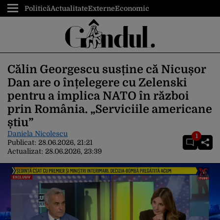
Politică
Actualitate
Externe
Economic
Călin Georgescu susține că Nicușor
Dan are o înțelegere cu Zelenski
pentru a implica NATO în război
prin România. „Serviciile americane
știu”
Daniela Nicolescu
1
Publicat:
28.06.2026, 21:21
Actualizat:
28.06.2026, 23:39