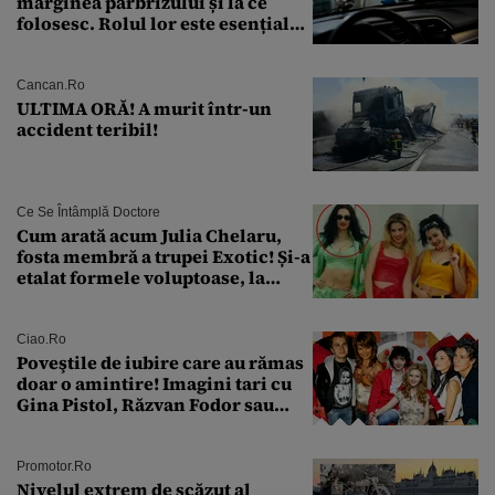
marginea parbrizului și la ce
folosesc. Rolul lor este esențial
pentru siguranța mașinii
Cancan.ro
ULTIMA ORĂ! A murit într-un
accident teribil!
Ce Se Întâmplă Doctore
Cum arată acum Julia Chelaru,
fosta membră a trupei Exotic! Și-a
etalat formele voluptoase, la
aproape 50 de ani
Ciao.ro
Poveştile de iubire care au rămas
doar o amintire! Imagini tari cu
Gina Pistol, Răzvan Fodor sau
Andra Măruţă şi foştii parteneri
Promotor.ro
Nivelul extrem de scăzut al