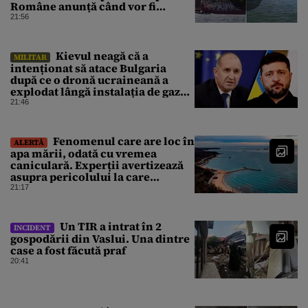
Române anunță când vor fi
simțite efectele
21:56
Kievul neagă că a
MILITAR
intenționat să atace Bulgaria
după ce o dronă ucraineană a
explodat lângă instalația de gaz
de la granița României
21:46
Fenomenul care are loc în
ALERTĂ
apa mării, odată cu vremea
caniculară. Experții avertizează
asupra pericolului la care
oamenii pot fi expuși
21:17
Un TIR a intrat în 2
INCIDENT
gospodării din Vaslui. Una dintre
case a fost făcută praf
20:41