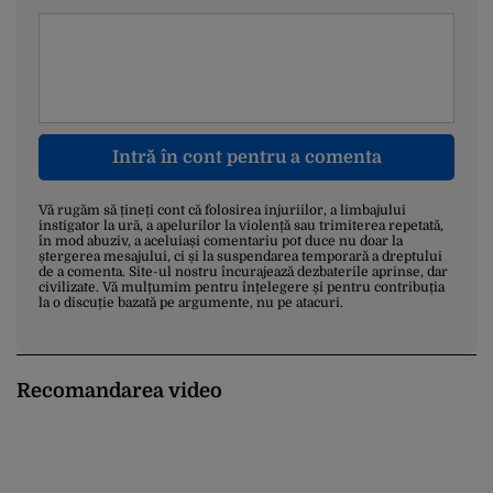
Intră în cont pentru a comenta
Vă rugăm să țineți cont că folosirea injuriilor, a limbajului
instigator la ură, a apelurilor la violență sau trimiterea repetată,
în mod abuziv, a aceluiași comentariu pot duce nu doar la
ștergerea mesajului, ci și la suspendarea temporară a dreptului
de a comenta. Site-ul nostru încurajează dezbaterile aprinse, dar
civilizate. Vă mulțumim pentru înțelegere și pentru contribuția
la o discuție bazată pe argumente, nu pe atacuri.
Recomandarea video