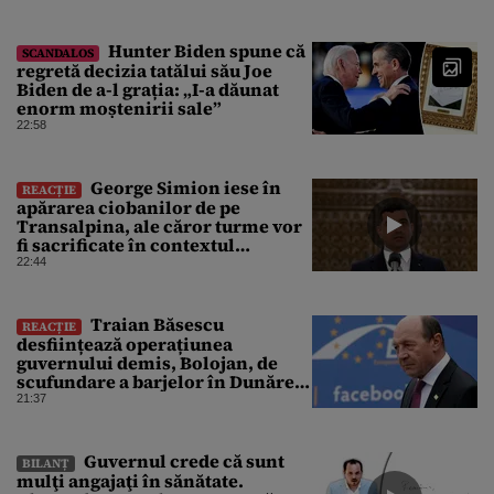
Hunter Biden spune că
SCANDALOS
regretă decizia tatălui său Joe
Biden de a-l grația: „I-a dăunat
enorm moștenirii sale”
22:58
George Simion iese în
REACȚIE
apărarea ciobanilor de pe
Transalpina, ale căror turme vor
fi sacrificate în contextul
focarului de variolă ovină
22:44
Traian Băsescu
REACȚIE
desființează operațiunea
guvernului demis, Bolojan, de
scufundare a barjelor în Dunăre:
„Este o improvizație”
21:37
Guvernul crede că sunt
BILANȚ
mulţi angajaţi în sănătate.