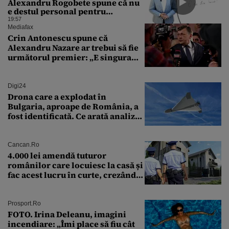
Alexandru Rogobete spune că nu
e destul personal pentru
combaterea infecţiilor
19:57
nosocomiale
Mediafax
Crin Antonescu spune că
Alexandru Nazare ar trebui să fie
următorul premier: „E singura
soluție”
Digi24
Drona care a explodat în
Bulgaria, aproape de România, a
fost identificată. Ce arată analiza
preliminară a epavei
Cancan.ro
4.000 lei amendă tuturor
românilor care locuiesc la casă și
fac acest lucru în curte, crezând
că nu îi vede nimeni
Prosport.ro
FOTO. Irina Deleanu, imagini
incendiare: „Îmi place să fiu cât