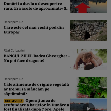
Dunării a dus la o descoperire
rară. Era acolo de aproximativ 80
de ani
Descopera.ro
Care este cel mai vechi pod din
Europa?
Râzi Cu Lacrimi
BANCUL ZILEI. Badea Gheorghe: –
Nu pot face dragoste!
Descopera.ro
Câte alimente de origine vegetală
ar trebui să mâncăm pe
săptămână?
Operațiunea de
ULTIMA ORĂ
scufundare a barjelor în Dunăre a
fost finalizată după 7 ore. Apele