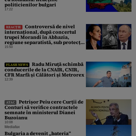
politicienilor bulgari
17:22
Controversă de nivel
REACȚIE
internațional, după concertul
trupei Morandi în Abhazia,
regiune separatistă, sub protecția
Rusiei
15:50
Radu Miruţă schimbă
FLASH NEWS
conducerile de la CNAIR, CNIR,
CFR Marfă şi Călători şi Metrorex
12:39
Petrișor Peiu cere Curții de
ATAC
Conturi să verifice contractele
semnate în ministerul Dianei
Buzoianu
10:08
Mediafax
Bulgaria a devenit „bateria”