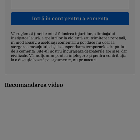
Intră în cont pentru a comenta
Vă rugăm să țineți cont că folosirea injuriilor, a limbajului
instigator la ură, a apelurilor la violență sau trimiterea repetată,
în mod abuziv, a aceluiași comentariu pot duce nu doar la
ștergerea mesajului, ci și la suspendarea temporară a dreptului
de a comenta. Site-ul nostru încurajează dezbaterile aprinse, dar
civilizate. Vă mulțumim pentru înțelegere și pentru contribuția
la o discuție bazată pe argumente, nu pe atacuri.
Recomandarea video