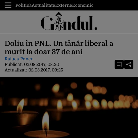
Politică
Actualitate
Externe
Economic
Doliu în PNL. Un tânăr liberal a
murit la doar 37 de ani
Raluca Pancu
Publicat:
02.08.2017, 08:20
Actualizat:
02.08.2017, 09:25