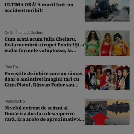
ULTIMA ORĂ! A murit într-un
accident teribil!
Ce Se Întâmplă Doctore
Cum arată acum Julia Chelaru,
fosta membră a trupei Exotic! Și-a
etalat formele voluptoase, la
aproape 50 de ani
Ciao.ro
Poveştile de iubire care au rămas
doar o amintire! Imagini tari cu
Gina Pistol, Răzvan Fodor sau
Andra Măruţă şi foştii parteneri
Promotor.ro
Nivelul extrem de scăzut al
Dunării a dus la o descoperire
rară. Era acolo de aproximativ 80
de ani