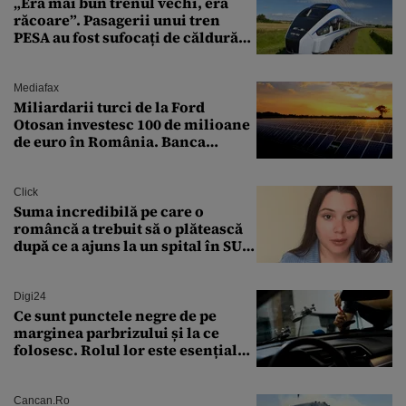
„Era mai bun trenul vechi, era
răcoare”. Pasagerii unui tren
PESA au fost sufocați de căldură
pe ruta București-Constanța
Mediafax
Miliardarii turci de la Ford
Otosan investesc 100 de milioane
de euro în România. Banca
Transilvania le acordă o
finanțare uriașă
Click
Suma incredibilă pe care o
româncă a trebuit să o plătească
după ce a ajuns la un spital în SUA:
„Asta este America”
Digi24
Ce sunt punctele negre de pe
marginea parbrizului și la ce
folosesc. Rolul lor este esențial
pentru siguranța mașinii
Cancan.ro