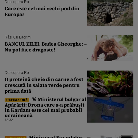
Descopera.ro
Care este cel mai vechi pod din
Europa?
Râzi Cu Lacrimi
BANCUL ZILEI. Badea Gheorghe: –
Nu pot face dragoste!
Descopera.ro
O proteină cheie din carne a fost
crescută în salata verde pentru
prima dată
🚨 Ministerul bulgar al
ULTIMA ORĂ
Apărării: Drona care s-a prăbușit
în Kardam este cel mai probabil
ucraineană
18:32
Ministerul Finanțelor
FINANCIAR