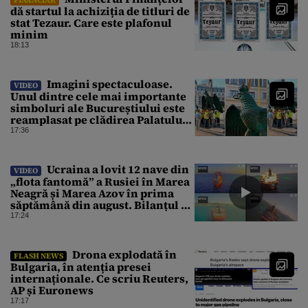
dă startul la achiziția de titluri de
stat Tezaur. Care este plafonul
minim
18:13
Imagini spectaculoase.
VIDEO
Unul dintre cele mai importante
simboluri ale Bucureștiului este
reamplasat pe clădirea Palatului
Universității
17:36
Ucraina a lovit 12 nave din
VIDEO
„flota fantomă” a Rusiei în Marea
Neagră și Marea Azov în prima
săptămână din august. Bilanțul a
ajuns la 218
17:24
Drona explodată în
FLASH NEWS
Bulgaria, în atenția presei
internaționale. Ce scriu Reuters,
AP și Euronews
17:17