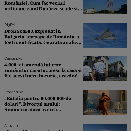
României. Cum fac vecinii
milioane când Dunărea scade și
Cernavodă produce puțin
Digi24
Drona care a explodat în
Bulgaria, aproape de România, a
fost identificată. Ce arată analiza
preliminară a epavei
Cancan.ro
4.000 lei amendă tuturor
românilor care locuiesc la casă și
fac acest lucru în curte, crezând
că nu îi vede nimeni
Prosport.ro
„Bătălia pentru 50.000.000 de
dolari”. Divorțul anului:
Anamaria atacă averea
milionarului
Adevarul