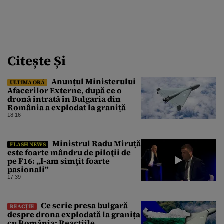
Citește Și
Anunțul Ministerului
ULTIMA ORĂ
Afacerilor Externe, după ce o
dronă intrată în Bulgaria din
România a explodat la graniță
18:16
Ministrul Radu Miruţă
FLASH NEWS
este foarte mândru de piloţii de
pe F16: „I-am simţit foarte
pasionali”
17:39
Ce scrie presa bulgară
REACȚIE
despre drona explodată la granița
cu România: Reacțiile