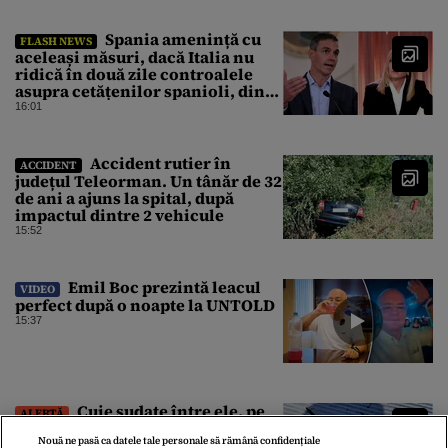
Spania amenință cu
FLASH NEWS
aceleași măsuri, dacă Italia nu
ridică în două zile controalele
asupra cetățenilor spanioli, din
cauza crizei migrației
16:01
Accident rutier în
ACCIDENT
județul Teleorman. Un tânăr de 32
de ani a ajuns la spital, după
impactul dintre 2 vehicule
15:52
Emil Boc prezintă leacul
VIDEO
perfect după o noapte la UNTOLD
15:37
Cuie sudate între ele, pe
ALERTĂ
carosabil, pe Autostrada Soarelui.
Nouă ne pasă ca datele tale personale să rămână confidențiale
Avertismentul transmis de