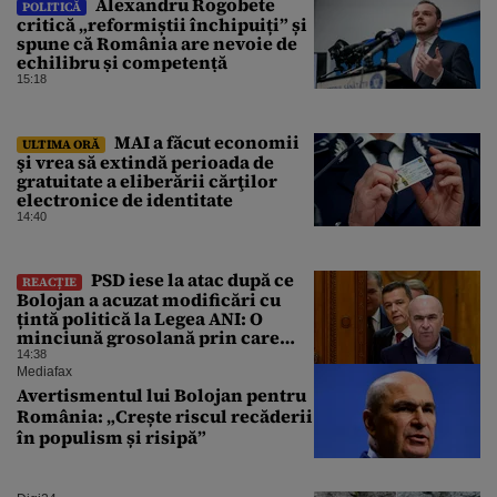
Alexandru Rogobete
POLITICĂ
critică „reformiștii închipuiți” și
spune că România are nevoie de
echilibru și competență
15:18
MAI a făcut economii
ULTIMA ORĂ
şi vrea să extindă perioada de
gratuitate a eliberării cărţilor
electronice de identitate
14:40
PSD iese la atac după ce
REACȚIE
Bolojan a acuzat modificări cu
țintă politică la Legea ANI: O
minciună grosolană prin care
încearcă să acopere culpa PNL-
14:38
USR
Mediafax
Avertismentul lui Bolojan pentru
România: „Crește riscul recăderii
în populism și risipă”