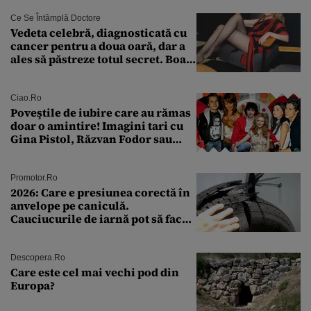
Ce Se Întâmplă Doctore
Vedeta celebră, diagnosticată cu
cancer pentru a doua oară, dar a
ales să păstreze totul secret. Boala
a fost descoperită la un control de
rutină
Ciao.ro
Poveştile de iubire care au rămas
doar o amintire! Imagini tari cu
Gina Pistol, Răzvan Fodor sau
Andra Măruţă şi foştii parteneri
Promotor.ro
2026: Care e presiunea corectă în
anvelope pe caniculă.
Cauciucurile de iarnă pot să facă
explozie la peste 40°C?
Descopera.ro
Care este cel mai vechi pod din
Europa?