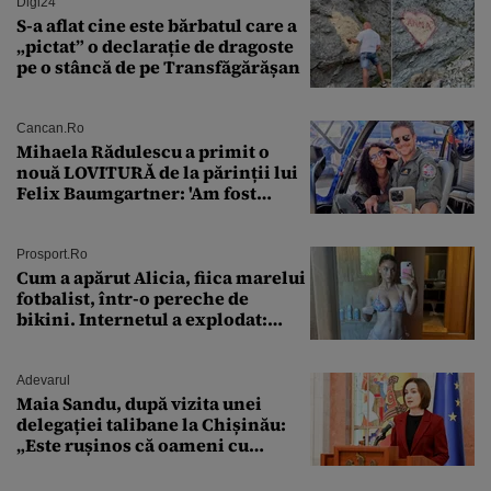
Digi24
S-a aflat cine este bărbatul care a
„pictat” o declarație de dragoste
pe o stâncă de pe Transfăgărășan
Cancan.ro
Mihaela Rădulescu a primit o
nouă LOVITURĂ de la părinții lui
Felix Baumgartner: 'Am fost
ȘTEARSĂ complet din
Prosport.ro
Cum a apărut Alicia, fiica marelui
fotbalist, într-o pereche de
bikini. Internetul a explodat:
„Zeiță superbă!”
Adevarul
Maia Sandu, după vizita unei
delegației talibane la Chișinău:
„Este rușinos că oameni cu
funcții înalte nu se
documentează”