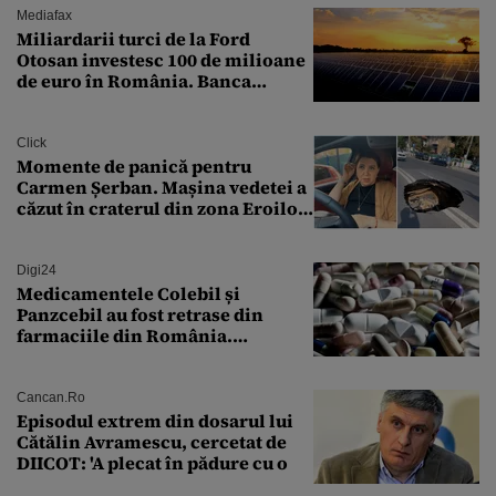
Mediafax
Miliardarii turci de la Ford
Otosan investesc 100 de milioane
de euro în România. Banca
Transilvania le acordă o
finanțare uriașă
Click
Momente de panică pentru
Carmen Șerban. Mașina vedetei a
căzut în craterul din zona Eroilor:
„M-am speriat foarte tare”
Digi24
Medicamentele Colebil și
Panzcebil au fost retrase din
farmaciile din România.
Explicația dată de Agenția
Națională a Medicamentului
Cancan.ro
Episodul extrem din dosarul lui
Cătălin Avramescu, cercetat de
DIICOT: 'A plecat în pădure cu o