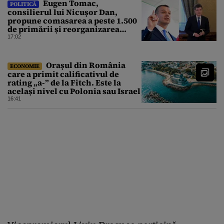
Eugen Tomac,
POLITICĂ
consilierul lui Nicușor Dan,
propune comasarea a peste 1.500
de primării și reorganizarea
administrativă a județelor
17:02
Orașul din România
ECONOMIE
care a primit calificativul de
rating „a-” de la Fitch. Este la
același nivel cu Polonia sau Israel
16:41