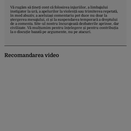
Vă rugăm să țineți cont că folosirea injuriilor, a limbajului
instigator la ură, a apelurilor la violență sau trimiterea repetată,
în mod abuziv, a aceluiași comentariu pot duce nu doar la
ștergerea mesajului, ci și la suspendarea temporară a dreptului
de a comenta. Site-ul nostru încurajează dezbaterile aprinse, dar
civilizate. Vă mulțumim pentru înțelegere și pentru contribuția
la o discuție bazată pe argumente, nu pe atacuri.
Recomandarea video