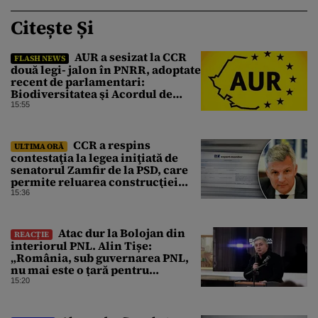
Citește Și
AUR a sesizat la CCR
FLASH NEWS
două legi- jalon în PNRR, adoptate
recent de parlamentari:
Biodiversitatea şi Acordul de
împrumut cu BIRD
15:55
CCR a respins
ULTIMA ORĂ
contestaţia la legea iniţiată de
senatorul Zamfir de la PSD, care
permite reluarea construcţiei
hidrocentralelor din zonele
15:36
protejate
Atac dur la Bolojan din
REACȚIE
interiorul PNL. Alin Tișe:
„România, sub guvernarea PNL,
nu mai este o țară pentru
investitori”
15:20