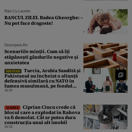
Râzi Cu Lacrimi
BANCUL ZILEI. Badea Gheorghe: –
Nu pot face dragoste!
Descopera.ro
Scenariile minții. Cum să îți
stăpânești gândurile negative și
anxietatea
Turcia, Arabia Saudită și
MILITAR
Pakistanul au încheiat o alianță
defensivă similară cu NATO în
lumea musulmană, pe fondul
conflictelor din Orientul Mijlociu
16:33
Ciprian Ciucu crede că
ALERTĂ
blocul care a explodat în Rahova
va fi demolat. Cât ar putea dura
construcția unui alt imobil
16:33