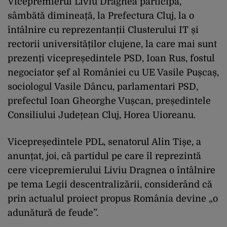
Vicepremierul Liviu Dragnea participă,
sâmbătă dimineață, la Prefectura Cluj, la o
întâlnire cu reprezentanții Clusterului IT și
rectorii universităților clujene, la care mai sunt
prezenți vicepreședintele PSD, Ioan Rus, fostul
negociator șef al României cu UE Vasile Pușcaș,
sociologul Vasile Dâncu, parlamentari PSD,
prefectul Ioan Gheorghe Vușcan, președintele
Consiliului Județean Cluj, Horea Uioreanu.
Vicepreședintele PDL, senatorul Alin Tișe, a
anunțat, joi, că partidul pe care îl reprezintă
cere vicepremierului Liviu Dragnea o întâlnire
pe tema Legii descentralizării, considerând că
prin actualul proiect propus România devine „o
adunătură de feude”.