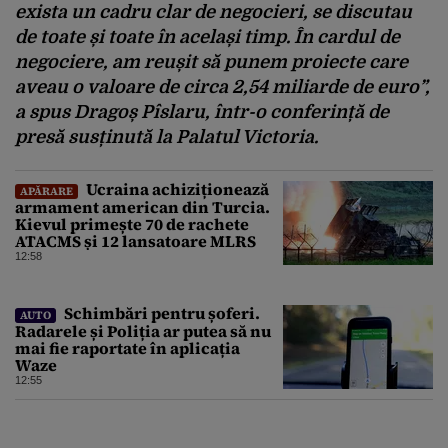
exista un cadru clar de negocieri, se discutau
de toate și toate în același timp. În cardul de
negociere, am reușit să punem proiecte care
aveau o valoare de circa 2,54 miliarde de euro”
,
a spus Dragoș Pîslaru, într-o conferință de
presă susținută la Palatul Victoria.
Ucraina achiziționează
APĂRARE
armament american din Turcia.
Kievul primește 70 de rachete
ATACMS și 12 lansatoare MLRS
12:58
Schimbări pentru șoferi.
AUTO
Radarele și Poliția ar putea să nu
mai fie raportate în aplicația
Waze
12:55