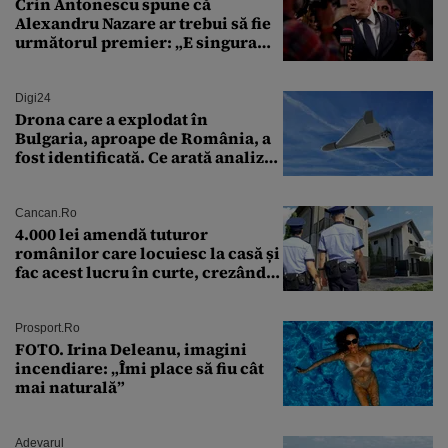
Crin Antonescu spune că
Alexandru Nazare ar trebui să fie
următorul premier: „E singura
soluție”
Digi24
Drona care a explodat în
Bulgaria, aproape de România, a
fost identificată. Ce arată analiza
preliminară a epavei
Cancan.ro
4.000 lei amendă tuturor
românilor care locuiesc la casă și
fac acest lucru în curte, crezând
că nu îi vede nimeni
Prosport.ro
FOTO. Irina Deleanu, imagini
incendiare: „Îmi place să fiu cât
mai naturală”
Adevarul