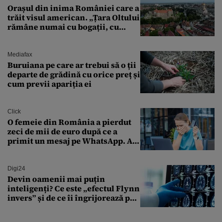
Orașul din inima României care a
trăit visul american. „Țara Oltului
rămâne numai cu bogații, cu
babele, cu moșnegii și cu
sărăntocii”
Mediafax
Buruiana pe care ar trebui să o ții
departe de grădină cu orice preț și
cum previi apariția ei
Click
O femeie din România a pierdut
zeci de mii de euro după ce a
primit un mesaj pe WhatsApp. A
crezut că va moșteni 175.000 de
euro din Franța
Digi24
Devin oamenii mai puțin
inteligenți? Ce este „efectul Flynn
invers” și de ce îi îngrijorează pe
cercetători