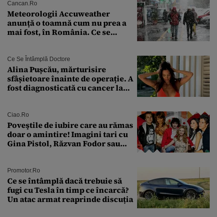
Cancan.ro
Meteorologii Accuweather
anunță o toamnă cum nu prea a
mai fost, în România. Ce se
întâmplă în septembrie,
octombrie și noiembrie 2026, în
București. Pe ce dată ninge
Ce Se Întâmplă Doctore
Alina Pușcău, mărturisire
sfâșietoare înainte de operație. A
fost diagnosticată cu cancer la
sân în metastază: „Este singurul
tratament care o să mă ajute să
îmi salvez viața”
Ciao.ro
Poveştile de iubire care au rămas
doar o amintire! Imagini tari cu
Gina Pistol, Răzvan Fodor sau
Andra Măruţă şi foştii parteneri
Promotor.ro
Ce se întâmplă dacă trebuie să
fugi cu Tesla în timp ce încarcă?
Un atac armat reaprinde discuția