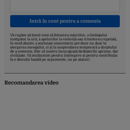
Intră în cont pentru a comenta
Vă rugăm să țineți cont că folosirea injuriilor, a limbajului
instigator la ură, a apelurilor la violență sau trimiterea repetată,
în mod abuziv, a aceluiași comentariu pot duce nu doar la
ștergerea mesajului, ci și la suspendarea temporară a dreptului
de a comenta. Site-ul nostru încurajează dezbaterile aprinse, dar
civilizate. Vă mulțumim pentru înțelegere și pentru contribuția
la o discuție bazată pe argumente, nu pe atacuri.
Recomandarea video