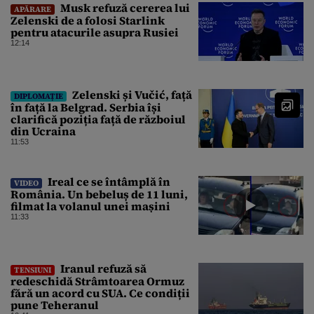
Musk refuză cererea lui
APĂRARE
Zelenski de a folosi Starlink
pentru atacurile asupra Rusiei
12:14
Zelenski și Vučić, față
DIPLOMAȚIE
în față la Belgrad. Serbia își
clarifică poziția față de războiul
din Ucraina
11:53
Ireal ce se întâmplă în
VIDEO
România. Un bebeluș de 11 luni,
filmat la volanul unei mașini
11:33
Iranul refuză să
TENSIUNI
redeschidă Strâmtoarea Ormuz
fără un acord cu SUA. Ce condiții
pune Teheranul