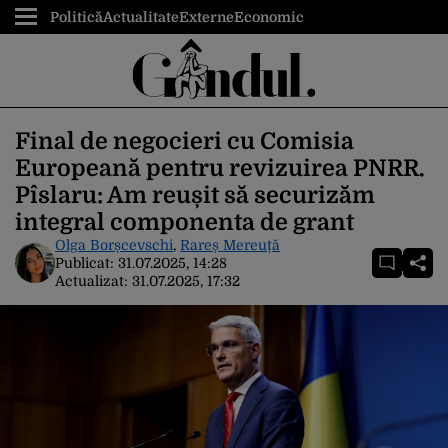
Politică
Actualitate
Externe
Economic
Final de negocieri cu Comisia
Europeană pentru revizuirea PNRR.
Pîslaru: Am reușit să securizăm
integral componenta de grant
Olga Borșcevschi
,
Rareș Mereuță
Publicat:
31.07.2025, 14:28
Actualizat:
31.07.2025, 17:32