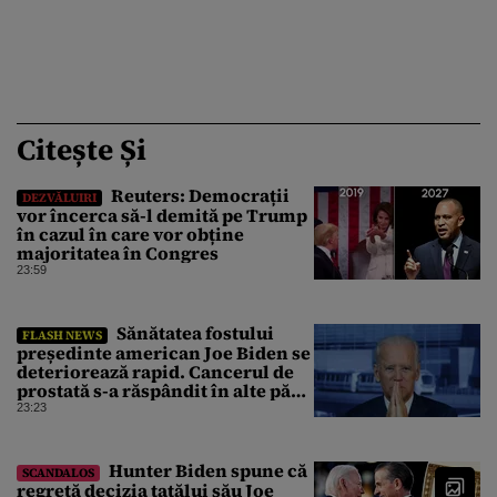
Citește Și
Reuters: Democrații
DEZVĂLUIRI
vor încerca să-l demită pe Trump
în cazul în care vor obține
majoritatea în Congres
23:59
Sănătatea fostului
FLASH NEWS
președinte american Joe Biden se
deteriorează rapid. Cancerul de
prostată s-a răspândit în alte părți
ale corpului
23:23
Hunter Biden spune că
SCANDALOS
regretă decizia tatălui său Joe