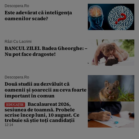
Descopera.ro
Este adevărat că inteligența
oamenilor scade?
Râzi Cu Lacrimi
BANCUL ZILEI. Badea Gheorghe: –
Nu pot face dragoste!
Descopera.ro
Două studii au dezvăluit că
oamenii și șoarecii au ceva foarte
important în comun
Bacalaureat 2026,
EDUCAȚIE
sesiunea de toamnă. Probele
scrise încep luni, 10 august. Ce
trebuie să știe toți candidații
12:14