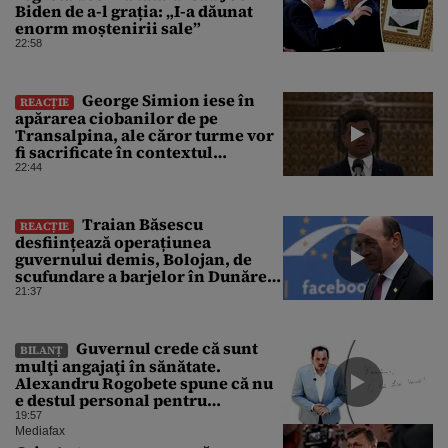
Biden de a-l grația: „I-a dăunat
enorm moștenirii sale”
22:58
George Simion iese în
REACȚIE
apărarea ciobanilor de pe
Transalpina, ale căror turme vor
fi sacrificate în contextul
focarului de variolă ovină
22:44
Traian Băsescu
REACȚIE
desființează operațiunea
guvernului demis, Bolojan, de
scufundare a barjelor în Dunăre:
„Este o improvizație”
21:37
Guvernul crede că sunt
BILANȚ
mulţi angajaţi în sănătate.
Alexandru Rogobete spune că nu
e destul personal pentru
combaterea infecţiilor
19:57
nosocomiale
Mediafax