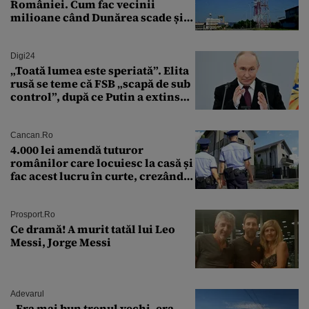
României. Cum fac vecinii
milioane când Dunărea scade și
Cernavodă produce puțin
Digi24
„Toată lumea este speriată”. Elita
rusă se teme că FSB „scapă de sub
control”, după ce Putin a extins
puterea serviciului
Cancan.ro
4.000 lei amendă tuturor
românilor care locuiesc la casă și
fac acest lucru în curte, crezând
că nu îi vede nimeni
Prosport.ro
Ce dramă! A murit tatăl lui Leo
Messi, Jorge Messi
Adevarul
„Era mai bun trenul vechi, era