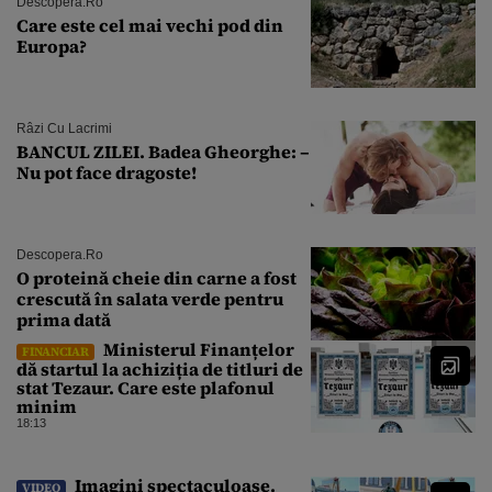
Descopera.ro
Care este cel mai vechi pod din
Europa?
Râzi Cu Lacrimi
BANCUL ZILEI. Badea Gheorghe: –
Nu pot face dragoste!
Descopera.ro
O proteină cheie din carne a fost
crescută în salata verde pentru
prima dată
Ministerul Finanțelor
FINANCIAR
dă startul la achiziția de titluri de
stat Tezaur. Care este plafonul
minim
18:13
Imagini spectaculoase.
VIDEO