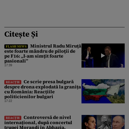
Citește Și
Ministrul Radu Miruţă
FLASH NEWS
este foarte mândru de piloţii de
pe F16: „I-am simţit foarte
pasionali”
17:39
Ce scrie presa bulgară
REACȚIE
despre drona explodată la granița
cu România: Reacțiile
politicienilor bulgari
17:22
Controversă de nivel
REACȚIE
internațional, după concertul
trupei Morandi în Abhazia,