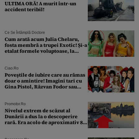
ULTIMA ORĂ! A murit într-un
accident teribil!
Ce Se Întâmplă Doctore
Cum arată acum Julia Chelaru,
fosta membră a trupei Exotic! Și-a
etalat formele voluptoase, la
aproape 50 de ani
Ciao.ro
Poveştile de iubire care au rămas
doar o amintire! Imagini tari cu
Gina Pistol, Răzvan Fodor sau
Andra Măruţă şi foştii parteneri
Promotor.ro
Nivelul extrem de scăzut al
Dunării a dus la o descoperire
rară. Era acolo de aproximativ 80
de ani