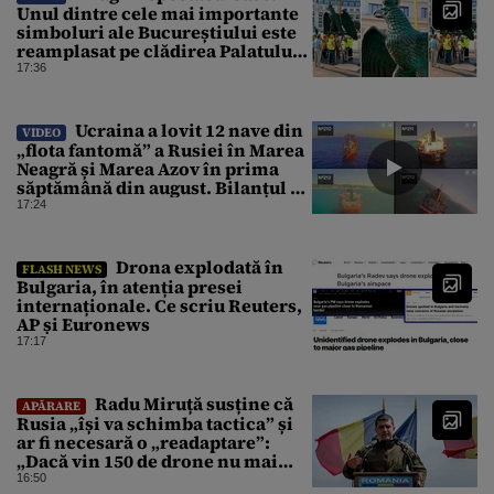
Unul dintre cele mai importante
simboluri ale Bucureștiului este
reamplasat pe clădirea Palatului
Universității
17:36
Ucraina a lovit 12 nave din
VIDEO
„flota fantomă” a Rusiei în Marea
Neagră și Marea Azov în prima
săptămână din august. Bilanțul a
ajuns la 218
17:24
Drona explodată în
FLASH NEWS
Bulgaria, în atenția presei
internaționale. Ce scriu Reuters,
AP și Euronews
17:17
Radu Miruță susține că
APĂRARE
Rusia „își va schimba tactica” și
ar fi necesară o „readaptare”:
„Dacă vin 150 de drone nu mai
suntem pe timp de pace”
16:50