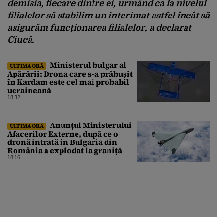
demisia, fiecare dintre ei, urmând ca la nivelul
filialelor să stabilim un interimat astfel încât să
asigurăm funcționarea filialelor, a declarat
Ciucă.
Ministerul bulgar al
ULTIMA ORĂ
Apărării: Drona care s-a prăbușit
în Kardam este cel mai probabil
ucraineană
18:32
Anunțul Ministerului
ULTIMA ORĂ
Afacerilor Externe, după ce o
dronă intrată în Bulgaria din
România a explodat la graniță
18:16