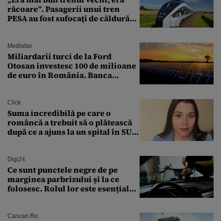
răcoare”. Pasagerii unui tren
PESA au fost sufocați de căldură
pe ruta București-Constanța
Mediafax
Miliardarii turci de la Ford
Otosan investesc 100 de milioane
de euro în România. Banca
Transilvania le acordă o
finanțare uriașă
Click
Suma incredibilă pe care o
româncă a trebuit să o plătească
după ce a ajuns la un spital în SUA:
„Asta este America”
Digi24
Ce sunt punctele negre de pe
marginea parbrizului și la ce
folosesc. Rolul lor este esențial
pentru siguranța mașinii
Cancan.ro