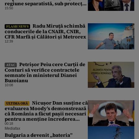
regiune separatistă, sub protecția
Rusiei
15:50
Radu Miruţă schimbă
FLASH NEWS
conducerile de la CNAIR, CNIR,
CFR Marfă şi Călători şi Metrorex
12:39
Petrișor Peiu cere Curții de
ATAC
Conturi să verifice contractele
semnate în ministerul Dianei
Buzoianu
10:08
Nicușor Dan susține că
ULTIMA ORĂ
evaluarea Moody’s demonstrează
că România a făcut pașii necesari
pentru a menține încrederea
investitorilor: „Totuși,
00:18
perspectiva rămâne rezervată”
Mediafax
Bulgaria a devenit „bateria”