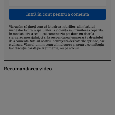
Intră în cont pentru a comenta
Vă rugăm să țineți cont că folosirea injuriilor, a limbajului
instigator la ură, a apelurilor la violență sau trimiterea repetată,
în mod abuziv, a aceluiași comentariu pot duce nu doar la
ștergerea mesajului, ci și la suspendarea temporară a dreptului
de a comenta. Site-ul nostru încurajează dezbaterile aprinse, dar
civilizate. Vă mulțumim pentru înțelegere și pentru contribuția
la o discuție bazată pe argumente, nu pe atacuri.
Recomandarea video