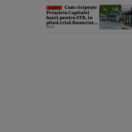
Cum risipește
ALERTĂ
Primăria Capitalei
banii pentru STB, în
plină criză financiară
a societății de
06:00
transport