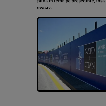
pună în temă pe președinte, însă 
evaziv.