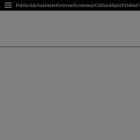
Politică
Actualitate
Externe
Economic
Cultură
Sport
Video
C