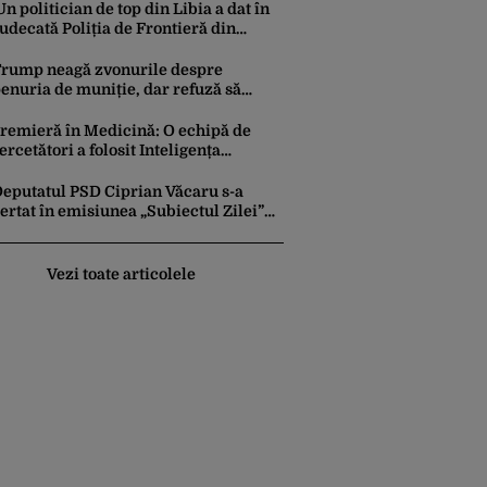
Un politician de top din Libia a dat în
judecată Poliția de Frontieră din
România după ce SRI l-a declarat,
oficial, terorist ISIS
rump neagă zvonurile despre
enuria de muniție, dar refuză să
rimită rachete Ucrainei: „Avem și noi
evoie de rachete”
remieră în Medicină: O echipă de
ercetători a folosit Inteligența
rtificială pentru a crea primele
irusuri sintetice la tratarea de E.coli
eputatul PSD Ciprian Văcaru s-a
ertat în emisiunea „Subiectul Zilei”
u deputatul USR Cezar Drăgoescu,
eficitul fiind motivul scandalului
Vezi toate articolele