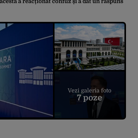
acesta a reacționat confuz și a dat un răspuns
Vezi galeria foto
7 poze