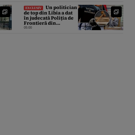
Un politician
EXCLUSIV
de top din Libia a dat
în judecată Poliția de
Frontieră din
România după ce SRI
05:00
l-a declarat, oficial,
terorist ISIS