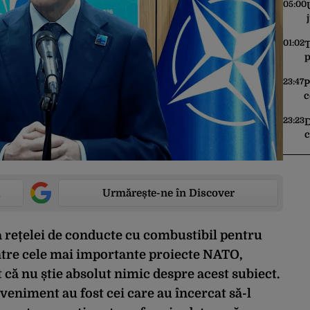
05:00
01:02
T
p
t
n
23:47
P
c
A
v
23:23
D
c
c
d
Urmărește-ne în Discover
a rețelei de conducte cu combustibil pentru
intre cele mai importante proiecte NATO,
că nu știe absolut nimic despre acest subiect.
eveniment au fost cei care au încercat să-l