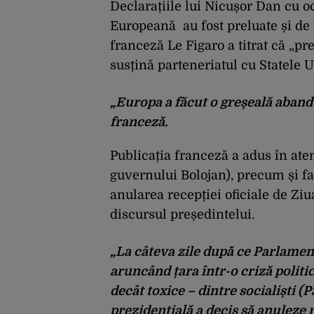
Declarațiile lui Nicușor Dan cu o
Europeană au fost preluate și de 
franceză Le Figaro a titrat că „pr
susțină parteneriatul cu Statele U
„Europa a făcut o greșeală aband
franceză.
Publicația franceză a adus în at
guvernului Bolojan), precum și fa
anularea recepției oficiale de Ziu
discursul președintelui.
„La câteva zile după ce Parlamen
aruncând țara într-o criză politi
decât toxice – dintre socialiști 
prezidențială a decis să anuleze r