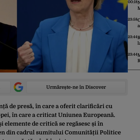
00:18
N
M
f
î
23:58
C
p
a
î
23:44
R
l
R
„
23:44
M
m
R
r
u
p
Urmărește-ne în Discover
ță de presă, în care a oferit clarificări cu
opei, în care a criticat Uniunea Europeană.
i elemente de critică se regăsesc și în
n din cadrul sumitului Comunității Politice