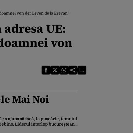
ul doamnei von der Leyen de la Erevan”
a adresa UE:
l doamnei von
le Mai Noi
Ce a ajuns să facă, la pușcărie, temutul
Bebino. Liderul interlop bucureștean,
trimis la reeducare