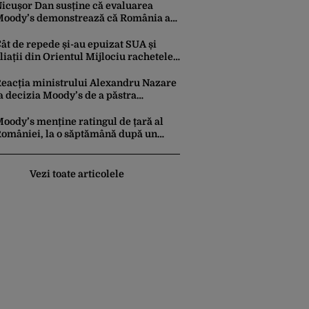
icușor Dan susține că evaluarea
oody’s demonstrează că România a
ăcut pașii necesari pentru a menține
ncrederea investitorilor: „Totuși,
ât de repede și-au epuizat SUA și
erspectiva rămâne rezervată”
liații din Orientul Mijlociu rachetele
n conflictul cu Iranul
eacția ministrului Alexandru Nazare
a decizia Moody’s de a păstra
omânia recomandată investitorilor:
Este un răgaz, dar în niciun caz un
oody’s menține ratingul de țară al
otiv de relaxare”
omâniei, la o săptămână după un
aport similar al agenției Fitch. Lipsa
nui guvern cu puteri depline,
rincipala vulnerabilitate din raport
Vezi toate articolele