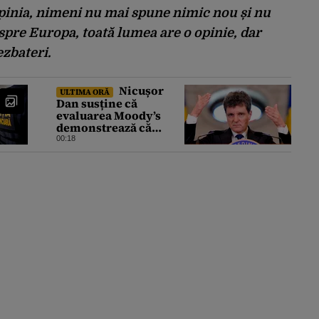
pinia, nimeni nu mai spune nimic nou și nu
espre Europa, toată lumea are o opinie, dar
ezbateri.
Nicușor
ULTIMA ORĂ
Dan susține că
evaluarea Moody’s
demonstrează că
România a făcut pașii
00:18
necesari pentru a
menține încrederea
investitorilor: „Totuși,
perspectiva rămâne
rezervată”