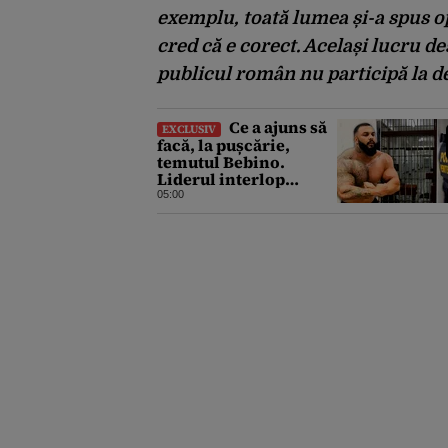
exemplu, toată lumea și-a spus o
cred că e corect. Același lucru d
publicul român nu participă la d
Ce a ajuns să
EXCLUSIV
facă, la pușcărie,
temutul Bebino.
Liderul interlop
bucureștean, trimis la
05:00
reeducare