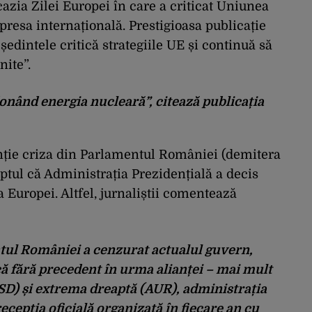
cazia Zilei Europei în care a criticat Uniunea
presa internațională. Prestigioasa publicație
eședintele critică strategiile UE și continuă să
nite”.
onând energia nucleară”, citează publicația
enție criza din Parlamentul României (demitera
ptul că Administrația Prezidențială a decis
a Europei. Altfel, jurnaliștii comentează
tul României a cenzurat actualul guvern,
că fără precedent în urma alianței – mai mult
(PSD) și extrema dreaptă (AUR), administrația
ecepția oficială organizată în fiecare an cu