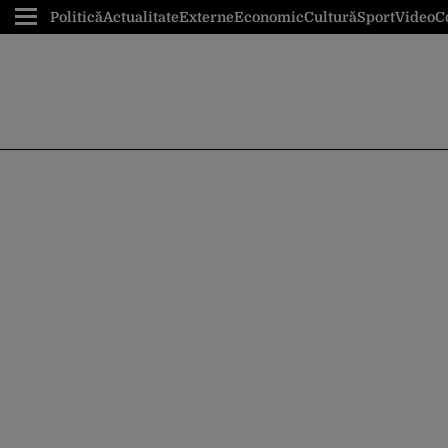
Politică
Actualitate
Externe
Economic
Cultură
Sport
Video
C