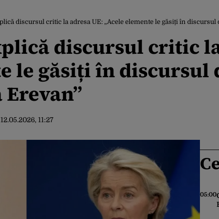
lică discursul critic la adresa UE: „Acele elemente le găsiți în discurs
lică discursul critic l
e le găsiți în discursu
a Erevan”
:
12.05.2026, 11:27
Ce
05:00