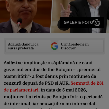
GALERIE FOTO
11
Adaugă Gândul ca
Urmărește-ne în
sursă preferată
Discover
Astăzi se împlinește o săptămână de când
guvernul condus de Ilie Bolojan – „premierul
austerității”- a fost demis prin moțiunea de
cenzură depusă de PSD și AUR.
Semnată de 281
de parlamentari
, în data de 5 mai 2026,
moțiunea l-a trimis pe Bolojan într-o perioadă
de interimat, iar acuzațiile s-au intersectat.