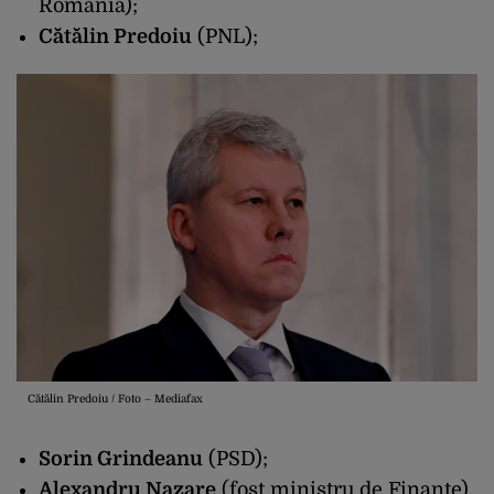
România);
Cătălin Predoiu
(PNL);
Cătălin Predoiu / Foto – Mediafax
Sorin Grindeanu
(PSD);
Alexandru Nazare
(fost ministru de Finanțe),