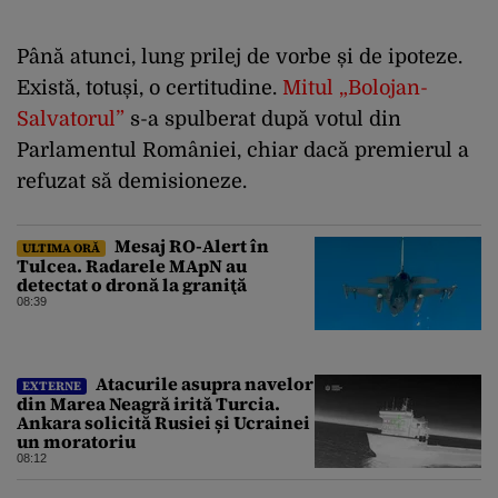
Până atunci, lung prilej de vorbe și de ipoteze.
Există, totuși, o certitudine.
Mitul „Bolojan-
Salvatorul”
s-a spulberat după votul din
Parlamentul României, chiar dacă premierul a
refuzat să demisioneze.
Mesaj RO-Alert în
ULTIMA ORĂ
Tulcea. Radarele MApN au
detectat o dronă la graniţă
08:39
Atacurile asupra navelor
EXTERNE
din Marea Neagră irită Turcia.
Ankara solicită Rusiei și Ucrainei
un moratoriu
08:12