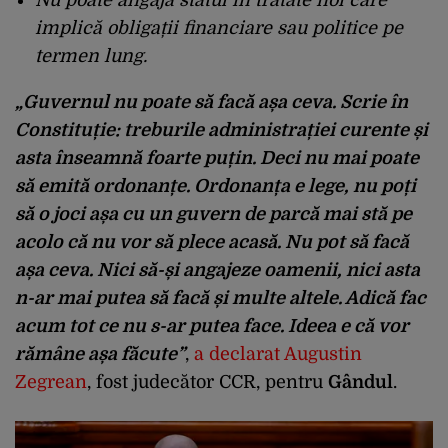
implică obligații financiare sau politice pe
termen lung.
„Guvernul nu poate să facă așa ceva. Scrie în
Constituție: treburile administrației curente și
asta înseamnă foarte puțin. Deci nu mai poate
să emită ordonanțe. Ordonanța e lege, nu poți
să o joci așa cu un guvern de parcă mai stă pe
acolo că nu vor să plece acasă. Nu pot să facă
așa ceva. Nici să-și angajeze oamenii, nici asta
n-ar mai putea să facă și multe altele. Adică fac
acum tot ce nu s-ar putea face. Ideea e că vor
rămâne așa făcute”
,
a declarat Augustin
Zegrean
, fost judecător CCR, pentru
Gândul
.