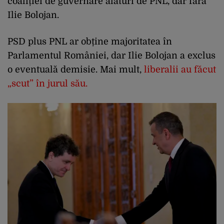
coaliției de guvernare alături de PNL, dar fără
Ilie Bolojan.
PSD plus PNL ar obține majoritatea în
Parlamentul României, dar Ilie Bolojan a exclus
o eventuală demisie. Mai mult,
liberalii au făcut
„scut” în jurul său.