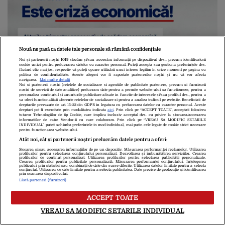
Nouă ne pasă ca datele tale personale să rămână confidențiale
Noi și partenerii noștri
1019
stocăm și/sau accesăm informații pe dispozitivul dvs., precum identificatorii
cookie unici pentru prelucrarea datelor cu caracter personal. Puteți accepta sau gestiona preferințele dvs.
făcând clic mai jos, respectiv vă puteți opune utilizării unui interes legitim în orice moment pe pagina cu
politica de confidențialitate. Aceste alegeri vor fi raportate partenerilor noștri și nu vă vor afecta
navigarea.
Mai multe detalii
Noi si partenerii nostri (retelele de socializare si agentiile de publicitate partenere, precum si furnizorii
nostri de servicii de date analitice) prelucram date pentru a permite website-ului sa functioneze, pentru a
personaliza continutul si anunturile publicitare afisate in functie de interesele si/sau profilul dvs., pentru a
va oferi functionalitati aferente retelelor de socializare si pentru a analiza traficul pe website. Beneficiati de
drepturile prevazute de art. 15-22 din GDPR in legatura cu prelucrarea datelor cu caracter personal. Aceste
drepturi pot fi exercitate prin modalitatea indicata
aici
. Prin click pe “ACCEPT TOATE”, acceptati folosirea
tuturor Tehnologiilor de tip Cookie, care implica inclusiv acceptul dvs. cu privire la stocarea/accesarea
informatiilor de catre Vendor-ii cu care colaboram. Prin click pe “VREAU SA MODIFIC SETARILE
INDIVIDUAL” puteti schimba preferintele in mod individual, mai putin cele legate de cookie strict necesare
pentru functionarea website-ului.
Atât noi, cât și partenerii noștri prelucrăm datele pentru a oferi:
Stocarea și/sau accesarea informațiilor de pe un dispozitiv. Măsurarea performanței reclamelor. Utilizarea
profilurilor pentru selectarea conținutului personalizat. Dezvoltarea și îmbunătățirea serviciilor. Crearea
profilurilor de conținut personalizat. Utilizarea profilurilor pentru selectarea publicității personalizate.
Crearea profilurilor pentru publicitate personalizată. Măsurarea performanței conținutului. Înțelegerea
publicului prin statistici sau combinații de date din surse diferite. Utilizarea datelor limitate pentru a selecta
conținutul. Utilizarea de date limitate pentru a selecta publicitatea. Date precise de geolocație și identificarea
prin scanarea dispozitivului.
Listă parteneri (furnizori)
ACCEPT TOATE
VREAU SA MODIFIC SETARILE INDIVIDUAL